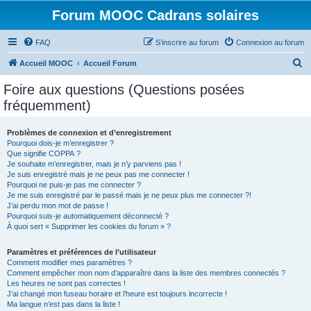
Forum MOOC Cadrans solaires
FAQ
S’inscrire au forum
Connexion au forum
R
Accueil MOOC
Accueil Forum
e
Foire aux questions (Questions posées
c
fréquemment)
h
e
Problèmes de connexion et d’enregistrement
Pourquoi dois-je m’enregistrer ?
r
Que signifie COPPA ?
c
Je souhaite m’enregistrer, mais je n’y parviens pas !
Je suis enregistré mais je ne peux pas me connecter !
h
Pourquoi ne puis-je pas me connecter ?
Je me suis enregistré par le passé mais je ne peux plus me connecter ?!
e
J’ai perdu mon mot de passe !
r
Pourquoi suis-je automatiquement déconnecté ?
À quoi sert « Supprimer les cookies du forum » ?
Paramètres et préférences de l’utilisateur
Comment modifier mes paramètres ?
Comment empêcher mon nom d’apparaître dans la liste des membres connectés ?
Les heures ne sont pas correctes !
J’ai changé mon fuseau horaire et l’heure est toujours incorrecte !
Ma langue n’est pas dans la liste !