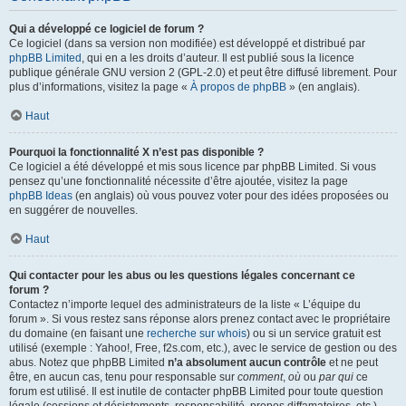
Qui a développé ce logiciel de forum ?
Ce logiciel (dans sa version non modifiée) est développé et distribué par
phpBB Limited
, qui en a les droits d’auteur. Il est publié sous la licence
publique générale GNU version 2 (GPL-2.0) et peut être diffusé librement. Pour
plus d’informations, visitez la page «
À propos de phpBB
» (en anglais).
Haut
Pourquoi la fonctionnalité X n’est pas disponible ?
Ce logiciel a été développé et mis sous licence par phpBB Limited. Si vous
pensez qu’une fonctionnalité nécessite d’être ajoutée, visitez la page
phpBB Ideas
(en anglais) où vous pouvez voter pour des idées proposées ou
en suggérer de nouvelles.
Haut
Qui contacter pour les abus ou les questions légales concernant ce
forum ?
Contactez n’importe lequel des administrateurs de la liste « L’équipe du
forum ». Si vous restez sans réponse alors prenez contact avec le propriétaire
du domaine (en faisant une
recherche sur whois
) ou si un service gratuit est
utilisé (exemple : Yahoo!, Free, f2s.com, etc.), avec le service de gestion ou des
abus. Notez que phpBB Limited
n’a absolument aucun contrôle
et ne peut
être, en aucun cas, tenu pour responsable sur
comment
,
où
ou
par qui
ce
forum est utilisé. Il est inutile de contacter phpBB Limited pour toute question