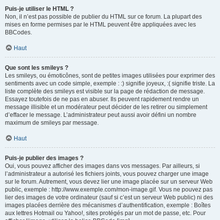
Puis-je utiliser le HTML ?
Non, il n’est pas possible de publier du HTML sur ce forum. La plupart des
mises en forme permises par le HTML peuvent être appliquées avec les
BBCodes.
Haut
Que sont les smileys ?
Les smileys, ou émoticônes, sont de petites images utilisées pour exprimer des
sentiments avec un code simple, exemple : :) signifie joyeux, :( signifie triste. La
liste complète des smileys est visible sur la page de rédaction de message.
Essayez toutefois de ne pas en abuser. Ils peuvent rapidement rendre un
message illisible et un modérateur peut décider de les retirer ou simplement
d’effacer le message. L’administrateur peut aussi avoir défini un nombre
maximum de smileys par message.
Haut
Puis-je publier des images ?
Oui, vous pouvez afficher des images dans vos messages. Par ailleurs, si
l’administrateur a autorisé les fichiers joints, vous pouvez charger une image
sur le forum. Autrement, vous devez lier une image placée sur un serveur Web
public, exemple : http://www.exemple.com/mon-image.gif. Vous ne pouvez pas
lier des images de votre ordinateur (sauf si c’est un serveur Web public) ni des
images placées derrière des mécanismes d’authentification, exemple : Boîtes
aux lettres Hotmail ou Yahoo!, sites protégés par un mot de passe, etc. Pour