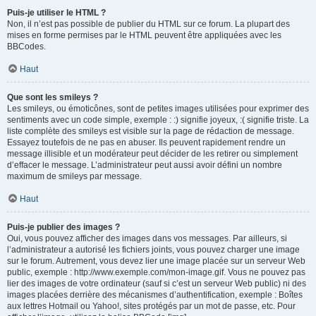
Puis-je utiliser le HTML ?
Non, il n’est pas possible de publier du HTML sur ce forum. La plupart des
mises en forme permises par le HTML peuvent être appliquées avec les
BBCodes.
Haut
Que sont les smileys ?
Les smileys, ou émoticônes, sont de petites images utilisées pour exprimer des
sentiments avec un code simple, exemple : :) signifie joyeux, :( signifie triste. La
liste complète des smileys est visible sur la page de rédaction de message.
Essayez toutefois de ne pas en abuser. Ils peuvent rapidement rendre un
message illisible et un modérateur peut décider de les retirer ou simplement
d’effacer le message. L’administrateur peut aussi avoir défini un nombre
maximum de smileys par message.
Haut
Puis-je publier des images ?
Oui, vous pouvez afficher des images dans vos messages. Par ailleurs, si
l’administrateur a autorisé les fichiers joints, vous pouvez charger une image
sur le forum. Autrement, vous devez lier une image placée sur un serveur Web
public, exemple : http://www.exemple.com/mon-image.gif. Vous ne pouvez pas
lier des images de votre ordinateur (sauf si c’est un serveur Web public) ni des
images placées derrière des mécanismes d’authentification, exemple : Boîtes
aux lettres Hotmail ou Yahoo!, sites protégés par un mot de passe, etc. Pour