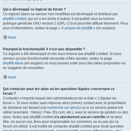
Qui a développé ce logiciel de forum ?
Ce logiciel (dans sa version non modifiée) est développé et distribué par
phpBB Limited
, qui en a les droits d’auteur. Il est publié sous la licence
publique générale GNU version 2 (GPL-2.0) et peut être diffusé librement. Pour
plus d’informations, visitez la page «
À propos de phpBB
» (en anglais).
Haut
Pourquoi la fonctionnalité X n’est pas disponible ?
Ce logiciel a été développé et mis sous licence par phpBB Limited. Si vous
pensez qu’une fonctionnalité nécessite d’être ajoutée, visitez la page
phpBB Ideas
(en anglais) où vous pouvez voter pour des idées proposées ou
en suggérer de nouvelles.
Haut
Qui contacter pour les abus ou les questions légales concernant ce
forum ?
Contactez n’importe lequel des administrateurs de la liste « L’équipe du
forum ». Si vous restez sans réponse alors prenez contact avec le propriétaire
du domaine (en faisant une
recherche sur whois
) ou si un service gratuit est
utilisé (exemple : Yahoo!, Free, f2s.com, etc.), avec le service de gestion ou des
abus. Notez que phpBB Limited
n’a absolument aucun contrôle
et ne peut
être, en aucun cas, tenu pour responsable sur
comment
,
où
ou
par qui
ce
forum est utilisé. Il est inutile de contacter phpBB Limited pour toute question