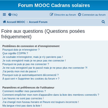
Forum MOOC Cadrans solaires
FAQ
S’inscrire au forum
Connexion au forum
R
Accueil MOOC
Accueil Forum
e
Foire aux questions (Questions posées
c
fréquemment)
h
e
Problèmes de connexion et d’enregistrement
Pourquoi dois-je m’enregistrer ?
r
Que signifie COPPA ?
c
Je souhaite m’enregistrer, mais je n’y parviens pas !
Je suis enregistré mais je ne peux pas me connecter !
h
Pourquoi ne puis-je pas me connecter ?
Je me suis enregistré par le passé mais je ne peux plus me connecter ?!
e
J’ai perdu mon mot de passe !
r
Pourquoi suis-je automatiquement déconnecté ?
À quoi sert « Supprimer les cookies du forum » ?
Paramètres et préférences de l’utilisateur
Comment modifier mes paramètres ?
Comment empêcher mon nom d’apparaître dans la liste des membres connectés ?
Les heures ne sont pas correctes !
J’ai changé mon fuseau horaire et l’heure est toujours incorrecte !
Ma langue n’est pas dans la liste !