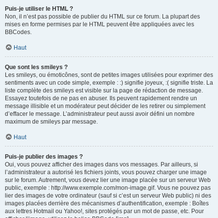
Puis-je utiliser le HTML ?
Non, il n’est pas possible de publier du HTML sur ce forum. La plupart des
mises en forme permises par le HTML peuvent être appliquées avec les
BBCodes.
Haut
Que sont les smileys ?
Les smileys, ou émoticônes, sont de petites images utilisées pour exprimer des
sentiments avec un code simple, exemple : :) signifie joyeux, :( signifie triste. La
liste complète des smileys est visible sur la page de rédaction de message.
Essayez toutefois de ne pas en abuser. Ils peuvent rapidement rendre un
message illisible et un modérateur peut décider de les retirer ou simplement
d’effacer le message. L’administrateur peut aussi avoir défini un nombre
maximum de smileys par message.
Haut
Puis-je publier des images ?
Oui, vous pouvez afficher des images dans vos messages. Par ailleurs, si
l’administrateur a autorisé les fichiers joints, vous pouvez charger une image
sur le forum. Autrement, vous devez lier une image placée sur un serveur Web
public, exemple : http://www.exemple.com/mon-image.gif. Vous ne pouvez pas
lier des images de votre ordinateur (sauf si c’est un serveur Web public) ni des
images placées derrière des mécanismes d’authentification, exemple : Boîtes
aux lettres Hotmail ou Yahoo!, sites protégés par un mot de passe, etc. Pour