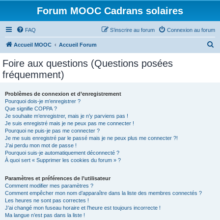
Forum MOOC Cadrans solaires
FAQ
S’inscrire au forum
Connexion au forum
R
Accueil MOOC
Accueil Forum
e
Foire aux questions (Questions posées
c
fréquemment)
h
e
Problèmes de connexion et d’enregistrement
Pourquoi dois-je m’enregistrer ?
r
Que signifie COPPA ?
c
Je souhaite m’enregistrer, mais je n’y parviens pas !
Je suis enregistré mais je ne peux pas me connecter !
h
Pourquoi ne puis-je pas me connecter ?
Je me suis enregistré par le passé mais je ne peux plus me connecter ?!
e
J’ai perdu mon mot de passe !
r
Pourquoi suis-je automatiquement déconnecté ?
À quoi sert « Supprimer les cookies du forum » ?
Paramètres et préférences de l’utilisateur
Comment modifier mes paramètres ?
Comment empêcher mon nom d’apparaître dans la liste des membres connectés ?
Les heures ne sont pas correctes !
J’ai changé mon fuseau horaire et l’heure est toujours incorrecte !
Ma langue n’est pas dans la liste !