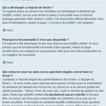
Qui a développé ce logiciel de forum ?
Ce logiciel (dans sa version non modifiée) est développé et distribué par
phpBB Limited
, qui en a les droits d’auteur. Il est publié sous la licence
publique générale GNU version 2 (GPL-2.0) et peut être diffusé librement. Pour
plus d’informations, visitez la page «
À propos de phpBB
» (en anglais).
Haut
Pourquoi la fonctionnalité X n’est pas disponible ?
Ce logiciel a été développé et mis sous licence par phpBB Limited. Si vous
pensez qu’une fonctionnalité nécessite d’être ajoutée, visitez la page
phpBB Ideas
(en anglais) où vous pouvez voter pour des idées proposées ou
en suggérer de nouvelles.
Haut
Qui contacter pour les abus ou les questions légales concernant ce
forum ?
Contactez n’importe lequel des administrateurs de la liste « L’équipe du
forum ». Si vous restez sans réponse alors prenez contact avec le propriétaire
du domaine (en faisant une
recherche sur whois
) ou si un service gratuit est
utilisé (exemple : Yahoo!, Free, f2s.com, etc.), avec le service de gestion ou des
abus. Notez que phpBB Limited
n’a absolument aucun contrôle
et ne peut
être, en aucun cas, tenu pour responsable sur
comment
,
où
ou
par qui
ce
forum est utilisé. Il est inutile de contacter phpBB Limited pour toute question