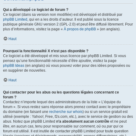
Qui a développé ce logiciel de forum ?
Ce logiciel (dans sa version non modifiée) est développé et distribué par
phpBB Limited
, qui en a les droits d’auteur. Il est publié sous la licence
publique générale GNU version 2 (GPL-2.0) et peut être diffusé librement. Pour
plus d’informations, visitez la page «
À propos de phpBB
» (en anglais).
Haut
Pourquoi la fonctionnalité X n’est pas disponible ?
Ce logiciel a été développé et mis sous licence par phpBB Limited. Si vous
pensez qu’une fonctionnalité nécessite d’être ajoutée, visitez la page
phpBB Ideas
(en anglais) où vous pouvez voter pour des idées proposées ou
en suggérer de nouvelles.
Haut
Qui contacter pour les abus ou les questions légales concernant ce
forum ?
Contactez n’importe lequel des administrateurs de la liste « L’équipe du
forum ». Si vous restez sans réponse alors prenez contact avec le propriétaire
du domaine (en faisant une
recherche sur whois
) ou si un service gratuit est
utilisé (exemple : Yahoo!, Free, f2s.com, etc.), avec le service de gestion ou des
abus. Notez que phpBB Limited
n’a absolument aucun contrôle
et ne peut
être, en aucun cas, tenu pour responsable sur
comment
,
où
ou
par qui
ce
forum est utilisé. Il est inutile de contacter phpBB Limited pour toute question