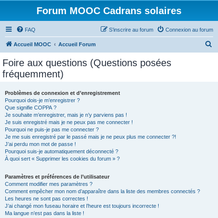
Forum MOOC Cadrans solaires
FAQ
S’inscrire au forum
Connexion au forum
R
Accueil MOOC
Accueil Forum
e
Foire aux questions (Questions posées
c
fréquemment)
h
e
Problèmes de connexion et d’enregistrement
Pourquoi dois-je m’enregistrer ?
r
Que signifie COPPA ?
c
Je souhaite m’enregistrer, mais je n’y parviens pas !
Je suis enregistré mais je ne peux pas me connecter !
h
Pourquoi ne puis-je pas me connecter ?
Je me suis enregistré par le passé mais je ne peux plus me connecter ?!
e
J’ai perdu mon mot de passe !
r
Pourquoi suis-je automatiquement déconnecté ?
À quoi sert « Supprimer les cookies du forum » ?
Paramètres et préférences de l’utilisateur
Comment modifier mes paramètres ?
Comment empêcher mon nom d’apparaître dans la liste des membres connectés ?
Les heures ne sont pas correctes !
J’ai changé mon fuseau horaire et l’heure est toujours incorrecte !
Ma langue n’est pas dans la liste !