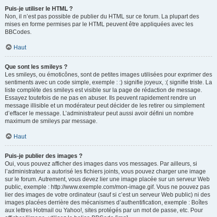
Puis-je utiliser le HTML ?
Non, il n’est pas possible de publier du HTML sur ce forum. La plupart des
mises en forme permises par le HTML peuvent être appliquées avec les
BBCodes.
Haut
Que sont les smileys ?
Les smileys, ou émoticônes, sont de petites images utilisées pour exprimer des
sentiments avec un code simple, exemple : :) signifie joyeux, :( signifie triste. La
liste complète des smileys est visible sur la page de rédaction de message.
Essayez toutefois de ne pas en abuser. Ils peuvent rapidement rendre un
message illisible et un modérateur peut décider de les retirer ou simplement
d’effacer le message. L’administrateur peut aussi avoir défini un nombre
maximum de smileys par message.
Haut
Puis-je publier des images ?
Oui, vous pouvez afficher des images dans vos messages. Par ailleurs, si
l’administrateur a autorisé les fichiers joints, vous pouvez charger une image
sur le forum. Autrement, vous devez lier une image placée sur un serveur Web
public, exemple : http://www.exemple.com/mon-image.gif. Vous ne pouvez pas
lier des images de votre ordinateur (sauf si c’est un serveur Web public) ni des
images placées derrière des mécanismes d’authentification, exemple : Boîtes
aux lettres Hotmail ou Yahoo!, sites protégés par un mot de passe, etc. Pour