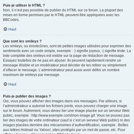
Puis-je utiliser le HTML ?
Non, il n’est pas possible de publier du HTML sur ce forum. La plupart des
mises en forme permises par le HTML peuvent être appliquées avec les
BBCodes.
Haut
Que sont les smileys ?
Les smileys, ou émoticônes, sont de petites images utilisées pour exprimer des
sentiments avec un code simple, exemple : :) signifie joyeux, :( signifie triste. La
liste complète des smileys est visible sur la page de rédaction de message.
Essayez toutefois de ne pas en abuser. Ils peuvent rapidement rendre un
message illisible et un modérateur peut décider de les retirer ou simplement
d’effacer le message. L’administrateur peut aussi avoir défini un nombre
maximum de smileys par message.
Haut
Puis-je publier des images ?
Oui, vous pouvez afficher des images dans vos messages. Par ailleurs, si
l’administrateur a autorisé les fichiers joints, vous pouvez charger une image
sur le forum. Autrement, vous devez lier une image placée sur un serveur Web
public, exemple : http://www.exemple.com/mon-image.gif. Vous ne pouvez pas
lier des images de votre ordinateur (sauf si c’est un serveur Web public) ni des
images placées derrière des mécanismes d’authentification, exemple : Boîtes
aux lettres Hotmail ou Yahoo!, sites protégés par un mot de passe, etc. Pour