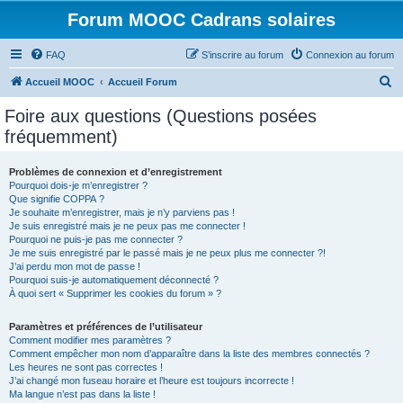
Forum MOOC Cadrans solaires
FAQ
S’inscrire au forum
Connexion au forum
R
Accueil MOOC
Accueil Forum
e
Foire aux questions (Questions posées
c
fréquemment)
h
e
Problèmes de connexion et d’enregistrement
Pourquoi dois-je m’enregistrer ?
r
Que signifie COPPA ?
c
Je souhaite m’enregistrer, mais je n’y parviens pas !
Je suis enregistré mais je ne peux pas me connecter !
h
Pourquoi ne puis-je pas me connecter ?
Je me suis enregistré par le passé mais je ne peux plus me connecter ?!
e
J’ai perdu mon mot de passe !
r
Pourquoi suis-je automatiquement déconnecté ?
À quoi sert « Supprimer les cookies du forum » ?
Paramètres et préférences de l’utilisateur
Comment modifier mes paramètres ?
Comment empêcher mon nom d’apparaître dans la liste des membres connectés ?
Les heures ne sont pas correctes !
J’ai changé mon fuseau horaire et l’heure est toujours incorrecte !
Ma langue n’est pas dans la liste !