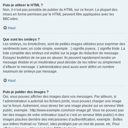
Puis-je utiliser le HTML ?
Non, il n’est pas possible de publier du HTML sur ce forum. La plupart des
mises en forme permises par le HTML peuvent être appliquées avec les
BBCodes.
Haut
Que sont les smileys ?
Les smileys, ou émoticônes, sont de petites images utilisées pour exprimer des
sentiments avec un code simple, exemple : :) signifie joyeux, :( signifie triste. La
liste complète des smileys est visible sur la page de rédaction de message.
Essayez toutefois de ne pas en abuser. Ils peuvent rapidement rendre un
message illisible et un modérateur peut décider de les retirer ou simplement
d’effacer le message. L’administrateur peut aussi avoir défini un nombre
maximum de smileys par message.
Haut
Puis-je publier des images ?
Oui, vous pouvez afficher des images dans vos messages. Par ailleurs, si
l’administrateur a autorisé les fichiers joints, vous pouvez charger une image
sur le forum. Autrement, vous devez lier une image placée sur un serveur Web
public, exemple : http://www.exemple.com/mon-image.gif. Vous ne pouvez pas
lier des images de votre ordinateur (sauf si c’est un serveur Web public) ni des
images placées derrière des mécanismes d’authentification, exemple : Boîtes
aux lettres Hotmail ou Yahoo!, sites protégés par un mot de passe, etc. Pour