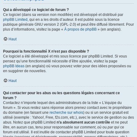
Qui a développé ce logiciel de forum ?
Ce logiciel (dans sa version non modifiée) est développé et distribué par
phpBB Limited
, qui en a les droits d’auteur. Il est publié sous la licence
publique générale GNU version 2 (GPL-2.0) et peut être diffusé librement. Pour
plus d’informations, visitez la page «
À propos de phpBB
» (en anglais).
Haut
Pourquoi la fonctionnalité X n’est pas disponible ?
Ce logiciel a été développé et mis sous licence par phpBB Limited. Si vous
pensez qu’une fonctionnalité nécessite d’être ajoutée, visitez la page
phpBB Ideas
(en anglais) où vous pouvez voter pour des idées proposées ou
en suggérer de nouvelles.
Haut
Qui contacter pour les abus ou les questions légales concernant ce
forum ?
Contactez n’importe lequel des administrateurs de la liste « L’équipe du
forum ». Si vous restez sans réponse alors prenez contact avec le propriétaire
du domaine (en faisant une
recherche sur whois
) ou si un service gratuit est
utilisé (exemple : Yahoo!, Free, f2s.com, etc.), avec le service de gestion ou des
abus. Notez que phpBB Limited
n’a absolument aucun contrôle
et ne peut
être, en aucun cas, tenu pour responsable sur
comment
,
où
ou
par qui
ce
forum est utilisé. Il est inutile de contacter phpBB Limited pour toute question