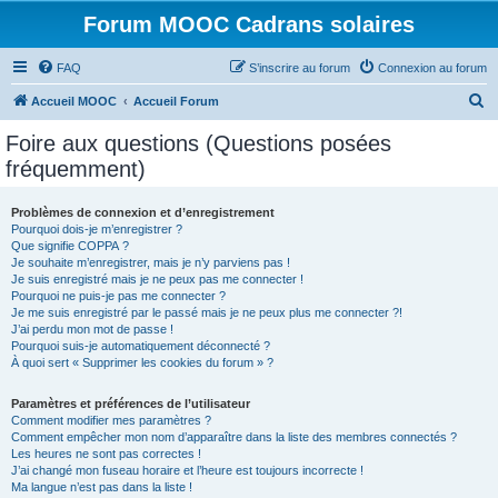
Forum MOOC Cadrans solaires
FAQ
S’inscrire au forum
Connexion au forum
R
Accueil MOOC
Accueil Forum
e
Foire aux questions (Questions posées
c
fréquemment)
h
e
Problèmes de connexion et d’enregistrement
Pourquoi dois-je m’enregistrer ?
r
Que signifie COPPA ?
c
Je souhaite m’enregistrer, mais je n’y parviens pas !
Je suis enregistré mais je ne peux pas me connecter !
h
Pourquoi ne puis-je pas me connecter ?
Je me suis enregistré par le passé mais je ne peux plus me connecter ?!
e
J’ai perdu mon mot de passe !
r
Pourquoi suis-je automatiquement déconnecté ?
À quoi sert « Supprimer les cookies du forum » ?
Paramètres et préférences de l’utilisateur
Comment modifier mes paramètres ?
Comment empêcher mon nom d’apparaître dans la liste des membres connectés ?
Les heures ne sont pas correctes !
J’ai changé mon fuseau horaire et l’heure est toujours incorrecte !
Ma langue n’est pas dans la liste !