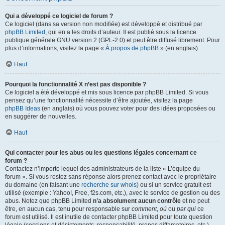
Qui a développé ce logiciel de forum ?
Ce logiciel (dans sa version non modifiée) est développé et distribué par
phpBB Limited
, qui en a les droits d’auteur. Il est publié sous la licence
publique générale GNU version 2 (GPL-2.0) et peut être diffusé librement. Pour
plus d’informations, visitez la page «
À propos de phpBB
» (en anglais).
Haut
Pourquoi la fonctionnalité X n’est pas disponible ?
Ce logiciel a été développé et mis sous licence par phpBB Limited. Si vous
pensez qu’une fonctionnalité nécessite d’être ajoutée, visitez la page
phpBB Ideas
(en anglais) où vous pouvez voter pour des idées proposées ou
en suggérer de nouvelles.
Haut
Qui contacter pour les abus ou les questions légales concernant ce
forum ?
Contactez n’importe lequel des administrateurs de la liste « L’équipe du
forum ». Si vous restez sans réponse alors prenez contact avec le propriétaire
du domaine (en faisant une
recherche sur whois
) ou si un service gratuit est
utilisé (exemple : Yahoo!, Free, f2s.com, etc.), avec le service de gestion ou des
abus. Notez que phpBB Limited
n’a absolument aucun contrôle
et ne peut
être, en aucun cas, tenu pour responsable sur
comment
,
où
ou
par qui
ce
forum est utilisé. Il est inutile de contacter phpBB Limited pour toute question