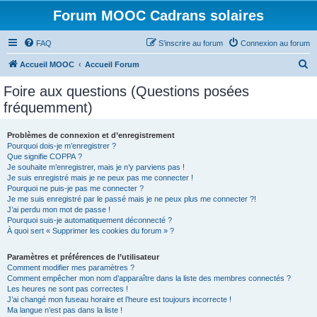
Forum MOOC Cadrans solaires
FAQ
S’inscrire au forum
Connexion au forum
R
Accueil MOOC
Accueil Forum
e
Foire aux questions (Questions posées
c
fréquemment)
h
e
Problèmes de connexion et d’enregistrement
Pourquoi dois-je m’enregistrer ?
r
Que signifie COPPA ?
c
Je souhaite m’enregistrer, mais je n’y parviens pas !
Je suis enregistré mais je ne peux pas me connecter !
h
Pourquoi ne puis-je pas me connecter ?
Je me suis enregistré par le passé mais je ne peux plus me connecter ?!
e
J’ai perdu mon mot de passe !
r
Pourquoi suis-je automatiquement déconnecté ?
À quoi sert « Supprimer les cookies du forum » ?
Paramètres et préférences de l’utilisateur
Comment modifier mes paramètres ?
Comment empêcher mon nom d’apparaître dans la liste des membres connectés ?
Les heures ne sont pas correctes !
J’ai changé mon fuseau horaire et l’heure est toujours incorrecte !
Ma langue n’est pas dans la liste !