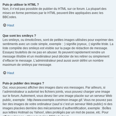
Puis-je utiliser le HTML ?
Non, il n’est pas possible de publier du HTML sur ce forum. La plupart des
mises en forme permises par le HTML peuvent être appliquées avec les
BBCodes.
Haut
Que sont les smileys ?
Les smileys, ou émoticônes, sont de petites images utilisées pour exprimer des
sentiments avec un code simple, exemple : :) signifie joyeux, :( signifie triste. La
liste complète des smileys est visible sur la page de rédaction de message.
Essayez toutefois de ne pas en abuser. Ils peuvent rapidement rendre un
message illisible et un modérateur peut décider de les retirer ou simplement
d’effacer le message. L’administrateur peut aussi avoir défini un nombre
maximum de smileys par message.
Haut
Puis-je publier des images ?
Oui, vous pouvez afficher des images dans vos messages. Par ailleurs, si
l’administrateur a autorisé les fichiers joints, vous pouvez charger une image
sur le forum. Autrement, vous devez lier une image placée sur un serveur Web
public, exemple : http://www.exemple.com/mon-image.gif. Vous ne pouvez pas
lier des images de votre ordinateur (sauf si c’est un serveur Web public) ni des
images placées derrière des mécanismes d’authentification, exemple : Boîtes
aux lettres Hotmail ou Yahoo!, sites protégés par un mot de passe, etc. Pour