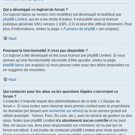
Qui a développé ce logiciel de forum ?
Ce logiciel (dans sa version non modifiée) est développé et distribué par
phpBB Limited
, qui en a les droits d’auteur. Il est publié sous la licence
publique générale GNU version 2 (GPL-2.0) et peut être diffusé librement. Pour
plus d’informations, visitez la page «
À propos de phpBB
» (en anglais).
Haut
Pourquoi la fonctionnalité X n’est pas disponible ?
Ce logiciel a été développé et mis sous licence par phpBB Limited. Si vous
pensez qu’une fonctionnalité nécessite d’être ajoutée, visitez la page
phpBB Ideas
(en anglais) où vous pouvez voter pour des idées proposées ou
en suggérer de nouvelles.
Haut
Qui contacter pour les abus ou les questions légales concernant ce
forum ?
Contactez n’importe lequel des administrateurs de la liste « L’équipe du
forum ». Si vous restez sans réponse alors prenez contact avec le propriétaire
du domaine (en faisant une
recherche sur whois
) ou si un service gratuit est
utilisé (exemple : Yahoo!, Free, f2s.com, etc.), avec le service de gestion ou des
abus. Notez que phpBB Limited
n’a absolument aucun contrôle
et ne peut
être, en aucun cas, tenu pour responsable sur
comment
,
où
ou
par qui
ce
forum est utilisé. Il est inutile de contacter phpBB Limited pour toute question