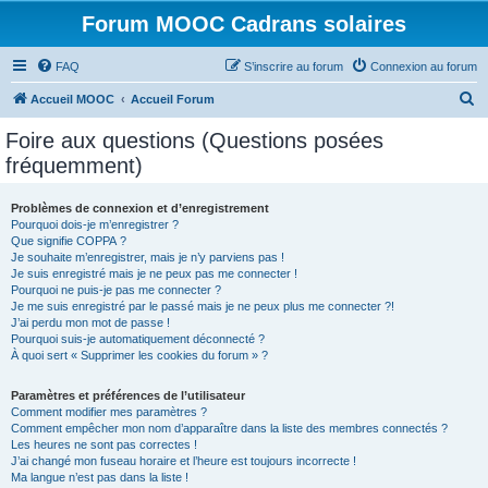
Forum MOOC Cadrans solaires
FAQ
S’inscrire au forum
Connexion au forum
R
Accueil MOOC
Accueil Forum
e
Foire aux questions (Questions posées
c
fréquemment)
h
e
Problèmes de connexion et d’enregistrement
Pourquoi dois-je m’enregistrer ?
r
Que signifie COPPA ?
c
Je souhaite m’enregistrer, mais je n’y parviens pas !
Je suis enregistré mais je ne peux pas me connecter !
h
Pourquoi ne puis-je pas me connecter ?
Je me suis enregistré par le passé mais je ne peux plus me connecter ?!
e
J’ai perdu mon mot de passe !
r
Pourquoi suis-je automatiquement déconnecté ?
À quoi sert « Supprimer les cookies du forum » ?
Paramètres et préférences de l’utilisateur
Comment modifier mes paramètres ?
Comment empêcher mon nom d’apparaître dans la liste des membres connectés ?
Les heures ne sont pas correctes !
J’ai changé mon fuseau horaire et l’heure est toujours incorrecte !
Ma langue n’est pas dans la liste !