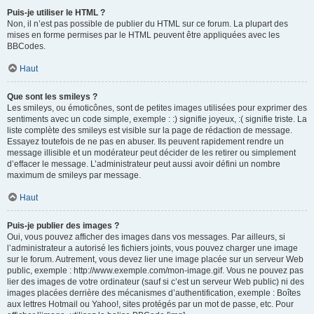
Puis-je utiliser le HTML ?
Non, il n’est pas possible de publier du HTML sur ce forum. La plupart des
mises en forme permises par le HTML peuvent être appliquées avec les
BBCodes.
Haut
Que sont les smileys ?
Les smileys, ou émoticônes, sont de petites images utilisées pour exprimer des
sentiments avec un code simple, exemple : :) signifie joyeux, :( signifie triste. La
liste complète des smileys est visible sur la page de rédaction de message.
Essayez toutefois de ne pas en abuser. Ils peuvent rapidement rendre un
message illisible et un modérateur peut décider de les retirer ou simplement
d’effacer le message. L’administrateur peut aussi avoir défini un nombre
maximum de smileys par message.
Haut
Puis-je publier des images ?
Oui, vous pouvez afficher des images dans vos messages. Par ailleurs, si
l’administrateur a autorisé les fichiers joints, vous pouvez charger une image
sur le forum. Autrement, vous devez lier une image placée sur un serveur Web
public, exemple : http://www.exemple.com/mon-image.gif. Vous ne pouvez pas
lier des images de votre ordinateur (sauf si c’est un serveur Web public) ni des
images placées derrière des mécanismes d’authentification, exemple : Boîtes
aux lettres Hotmail ou Yahoo!, sites protégés par un mot de passe, etc. Pour