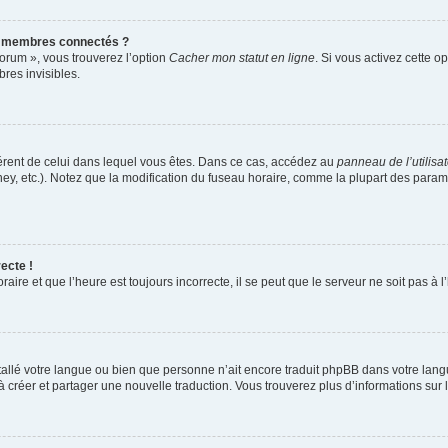
s membres connectés ?
forum », vous trouverez l’option
Cacher mon statut en ligne
. Si vous activez cette o
es invisibles.
ifférent de celui dans lequel vous êtes. Dans ce cas, accédez au
panneau de l’utilisa
ney, etc.). Notez que la modification du fuseau horaire, comme la plupart des para
ecte !
aire et que l’heure est toujours incorrecte, il se peut que le serveur ne soit pas à
installé votre langue ou bien que personne n’ait encore traduit phpBB dans votre l
s à créer et partager une nouvelle traduction. Vous trouverez plus d’informations sur l