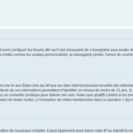
t avoir configuré les forums afin qu’il soit nécessaire de s’enregistrer pour poster
x invités comme les avatars personnalisés, la messagerie privée, l’envoi de courri
t une loi aux États-Unis qui dit que les sites Internet pouvant recueillir des infor
ollecte de ces informations permettant d’identifier un mineur de moins de 13 ans. S
tez un conseiller juridique pour obtenir son avis. Notez que phpBB Limited et les pr
gales de toutes sortes, à l’exception de celles mentionnées dans la question « Qui
réation de nouveaux comptes. Il peut également avoir banni votre IP ou interdit le no