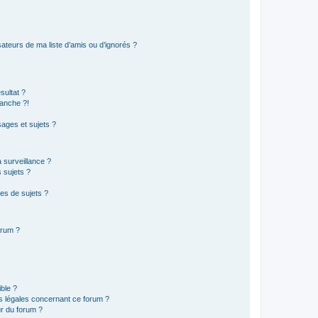
ateurs de ma liste d’amis ou d’ignorés ?
sultat ?
anche ?!
ages et sujets ?
a surveillance ?
 sujets ?
es de sujets ?
orum ?
ible ?
ns légales concernant ce forum ?
r du forum ?