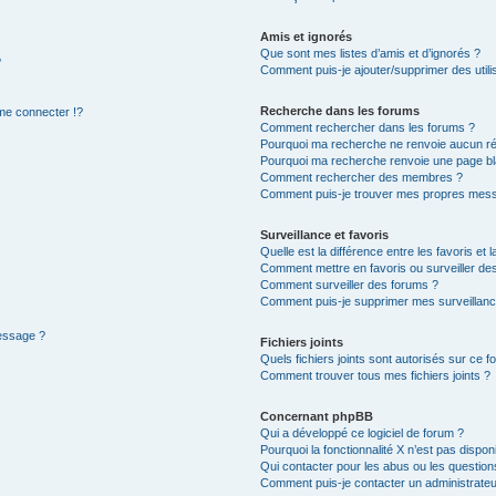
Amis et ignorés
Que sont mes listes d’amis et d’ignorés ?
?
Comment puis-je ajouter/supprimer des utilis
Recherche dans les forums
e connecter !?
Comment rechercher dans les forums ?
Pourquoi ma recherche ne renvoie aucun ré
Pourquoi ma recherche renvoie une page bl
Comment rechercher des membres ?
Comment puis-je trouver mes propres mess
Surveillance et favoris
Quelle est la différence entre les favoris et l
Comment mettre en favoris ou surveiller des
Comment surveiller des forums ?
Comment puis-je supprimer mes surveillanc
message ?
Fichiers joints
Quels fichiers joints sont autorisés sur ce f
Comment trouver tous mes fichiers joints ?
Concernant phpBB
Qui a développé ce logiciel de forum ?
Pourquoi la fonctionnalité X n’est pas dispon
Qui contacter pour les abus ou les questio
Comment puis-je contacter un administrateu