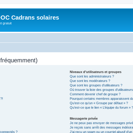
OC Cadrans solaires
t gratuit
s fréquemment)
Niveaux d’utilisateurs et groupes
Que sont les administrateurs ?
Que sont les modérateurs ?
Que sont les groupes d’utilisateurs ?
Où trouver la liste des groupes d’utilisateur
Comment devenir chef de groupe ?
 ?!
Pourquoi certains membres apparaissent dan
Qu’est-ce qu’un « Groupe par défaut » ?
Qu’est-ce que le lien « L’équipe du forum » 
Messagerie privée
Je ne peux pas envoyer de messages privé
Je reçois sans arrêt des messages indésira
 connectés ?
J’ai reçu un spam ou un courriel abusif d’u