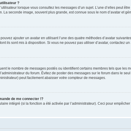
tilisateur ?
utilisateur lorsque vous consultez les messages d’un sujet. L’une d’elles peut êtr
rum. La seconde image, souvent plus grande, est connue sous le nom d’avatar et 
s pouvez ajouter un avatar en utilisant l’une des quatre méthodes d’avatar suivantes 
ont ils sont mis à disposition. Si vous ne pouvez pas utiliser d’avatar, contactez un
iquent le nombre de messages postés ou identifient certains membres tels que les 
ar l’administrateur du forum. Évitez de poster des messages sur le forum dans le seu
ministrateur) peut facilement abaisser votre compteur de messages.
mande de me connecter !?
re intégré (si la fonction a été activée par l’administrateur). Ceci pour empêcher l’u