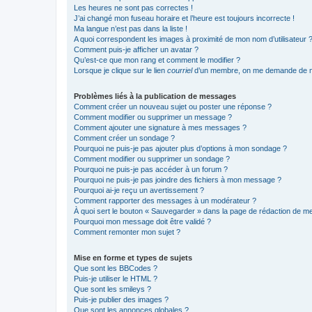
Les heures ne sont pas correctes !
J’ai changé mon fuseau horaire et l’heure est toujours incorrecte !
Ma langue n’est pas dans la liste !
A quoi correspondent les images à proximité de mon nom d’utilisateur 
Comment puis-je afficher un avatar ?
Qu’est-ce que mon rang et comment le modifier ?
Lorsque je clique sur le lien
courriel
d’un membre, on me demande de m
Problèmes liés à la publication de messages
Comment créer un nouveau sujet ou poster une réponse ?
Comment modifier ou supprimer un message ?
Comment ajouter une signature à mes messages ?
Comment créer un sondage ?
Pourquoi ne puis-je pas ajouter plus d’options à mon sondage ?
Comment modifier ou supprimer un sondage ?
Pourquoi ne puis-je pas accéder à un forum ?
Pourquoi ne puis-je pas joindre des fichiers à mon message ?
Pourquoi ai-je reçu un avertissement ?
Comment rapporter des messages à un modérateur ?
À quoi sert le bouton « Sauvegarder » dans la page de rédaction de 
Pourquoi mon message doit être validé ?
Comment remonter mon sujet ?
Mise en forme et types de sujets
Que sont les BBCodes ?
Puis-je utiliser le HTML ?
Que sont les smileys ?
Puis-je publier des images ?
Que sont les annonces globales ?