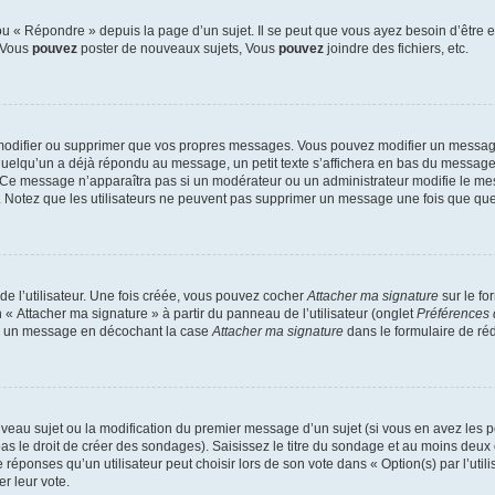
 « Répondre » depuis la page d’un sujet. Il se peut que vous ayez besoin d’être e
: Vous
pouvez
poster de nouveaux sujets, Vous
pouvez
joindre des fichiers, etc.
modifier ou supprimer que vos propres messages. Vous pouvez modifier un message
lqu’un a déjà répondu au message, un petit texte s’affichera en bas du message ind
n. Ce message n’apparaîtra pas si un modérateur ou un administrateur modifie le mes
ive. Notez que les utilisateurs ne peuvent pas supprimer un message une fois que qu
e l’utilisateur. Une fois créée, vous pouvez cocher
Attacher ma signature
sur le fo
 « Attacher ma signature » à partir du panneau de l’utilisateur (onglet
Préférences 
 à un message en décochant la case
Attacher ma signature
dans le formulaire de ré
ouveau sujet ou la modification du premier message d’un sujet (si vous en avez les p
 le droit de créer des sondages). Saisissez le titre du sondage et au moins deux o
onses qu’un utilisateur peut choisir lors de son vote dans « Option(s) par l’utilis
er leur vote.