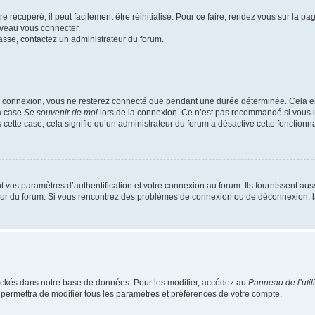
 récupéré, il peut facilement être réinitialisé. Pour ce faire, rendez vous sur la p
uveau vous connecter.
passe, contactez un administrateur du forum.
e connexion, vous ne resterez connecté que pendant une durée déterminée. Cela em
la case
Se souvenir de moi
lors de la connexion. Ce n’est pas recommandé si vous u
s cette case, cela signifie qu’un administrateur du forum a désactivé cette fonctionna
os paramètres d’authentification et votre connexion au forum. Ils fournissent aussi
teur du forum. Si vous rencontrez des problèmes de connexion ou de déconnexion, l
ockés dans notre base de données. Pour les modifier, accédez au
Panneau de l’util
 permettra de modifier tous les paramètres et préférences de votre compte.