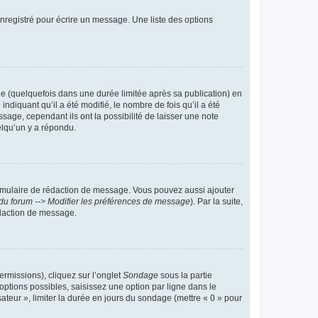
nregistré pour écrire un message. Une liste des options
 (quelquefois dans une durée limitée après sa publication) en
iquant qu’il a été modifié, le nombre de fois qu’il a été
sage, cependant ils ont la possibilité de laisser une note
elqu’un y a répondu.
rmulaire de rédaction de message. Vous pouvez aussi ajouter
du forum --> Modifier les préférences de message
). Par la suite,
daction de message.
ermissions), cliquez sur l’onglet
Sondage
sous la partie
ptions possibles, saisissez une option par ligne dans le
ateur », limiter la durée en jours du sondage (mettre « 0 » pour