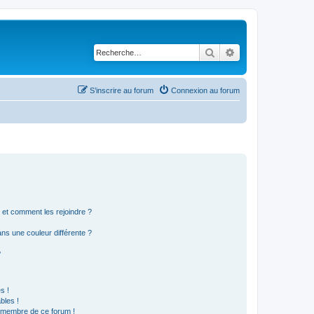
Rechercher
Recherche avancé
S’inscrire au forum
Connexion au forum
s et comment les rejoindre ?
s une couleur différente ?
?
s !
bles !
n membre de ce forum !