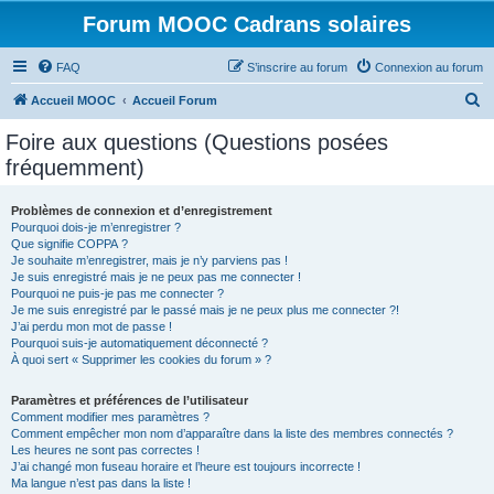
Forum MOOC Cadrans solaires
FAQ
S’inscrire au forum
Connexion au forum
R
Accueil MOOC
Accueil Forum
e
Foire aux questions (Questions posées
c
fréquemment)
h
e
Problèmes de connexion et d’enregistrement
Pourquoi dois-je m’enregistrer ?
r
Que signifie COPPA ?
c
Je souhaite m’enregistrer, mais je n’y parviens pas !
Je suis enregistré mais je ne peux pas me connecter !
h
Pourquoi ne puis-je pas me connecter ?
Je me suis enregistré par le passé mais je ne peux plus me connecter ?!
e
J’ai perdu mon mot de passe !
r
Pourquoi suis-je automatiquement déconnecté ?
À quoi sert « Supprimer les cookies du forum » ?
Paramètres et préférences de l’utilisateur
Comment modifier mes paramètres ?
Comment empêcher mon nom d’apparaître dans la liste des membres connectés ?
Les heures ne sont pas correctes !
J’ai changé mon fuseau horaire et l’heure est toujours incorrecte !
Ma langue n’est pas dans la liste !