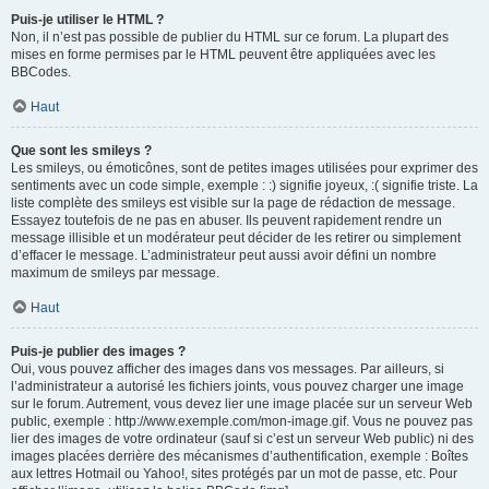
Puis-je utiliser le HTML ?
Non, il n’est pas possible de publier du HTML sur ce forum. La plupart des
mises en forme permises par le HTML peuvent être appliquées avec les
BBCodes.
Haut
Que sont les smileys ?
Les smileys, ou émoticônes, sont de petites images utilisées pour exprimer des
sentiments avec un code simple, exemple : :) signifie joyeux, :( signifie triste. La
liste complète des smileys est visible sur la page de rédaction de message.
Essayez toutefois de ne pas en abuser. Ils peuvent rapidement rendre un
message illisible et un modérateur peut décider de les retirer ou simplement
d’effacer le message. L’administrateur peut aussi avoir défini un nombre
maximum de smileys par message.
Haut
Puis-je publier des images ?
Oui, vous pouvez afficher des images dans vos messages. Par ailleurs, si
l’administrateur a autorisé les fichiers joints, vous pouvez charger une image
sur le forum. Autrement, vous devez lier une image placée sur un serveur Web
public, exemple : http://www.exemple.com/mon-image.gif. Vous ne pouvez pas
lier des images de votre ordinateur (sauf si c’est un serveur Web public) ni des
images placées derrière des mécanismes d’authentification, exemple : Boîtes
aux lettres Hotmail ou Yahoo!, sites protégés par un mot de passe, etc. Pour