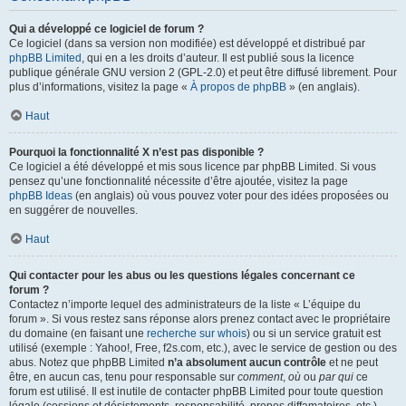
Qui a développé ce logiciel de forum ?
Ce logiciel (dans sa version non modifiée) est développé et distribué par
phpBB Limited
, qui en a les droits d’auteur. Il est publié sous la licence
publique générale GNU version 2 (GPL-2.0) et peut être diffusé librement. Pour
plus d’informations, visitez la page «
À propos de phpBB
» (en anglais).
Haut
Pourquoi la fonctionnalité X n’est pas disponible ?
Ce logiciel a été développé et mis sous licence par phpBB Limited. Si vous
pensez qu’une fonctionnalité nécessite d’être ajoutée, visitez la page
phpBB Ideas
(en anglais) où vous pouvez voter pour des idées proposées ou
en suggérer de nouvelles.
Haut
Qui contacter pour les abus ou les questions légales concernant ce
forum ?
Contactez n’importe lequel des administrateurs de la liste « L’équipe du
forum ». Si vous restez sans réponse alors prenez contact avec le propriétaire
du domaine (en faisant une
recherche sur whois
) ou si un service gratuit est
utilisé (exemple : Yahoo!, Free, f2s.com, etc.), avec le service de gestion ou des
abus. Notez que phpBB Limited
n’a absolument aucun contrôle
et ne peut
être, en aucun cas, tenu pour responsable sur
comment
,
où
ou
par qui
ce
forum est utilisé. Il est inutile de contacter phpBB Limited pour toute question