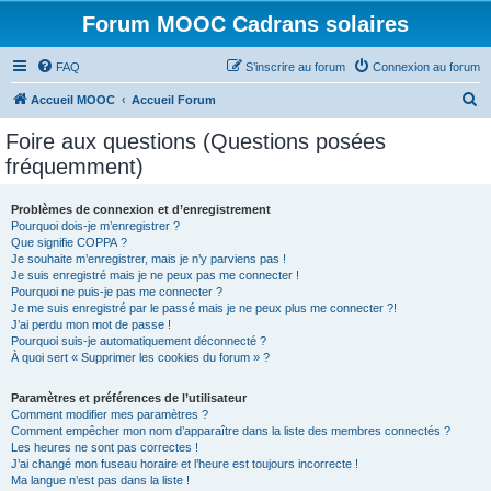
Forum MOOC Cadrans solaires
FAQ
S’inscrire au forum
Connexion au forum
R
Accueil MOOC
Accueil Forum
e
Foire aux questions (Questions posées
c
fréquemment)
h
e
Problèmes de connexion et d’enregistrement
Pourquoi dois-je m’enregistrer ?
r
Que signifie COPPA ?
c
Je souhaite m’enregistrer, mais je n’y parviens pas !
Je suis enregistré mais je ne peux pas me connecter !
h
Pourquoi ne puis-je pas me connecter ?
Je me suis enregistré par le passé mais je ne peux plus me connecter ?!
e
J’ai perdu mon mot de passe !
r
Pourquoi suis-je automatiquement déconnecté ?
À quoi sert « Supprimer les cookies du forum » ?
Paramètres et préférences de l’utilisateur
Comment modifier mes paramètres ?
Comment empêcher mon nom d’apparaître dans la liste des membres connectés ?
Les heures ne sont pas correctes !
J’ai changé mon fuseau horaire et l’heure est toujours incorrecte !
Ma langue n’est pas dans la liste !