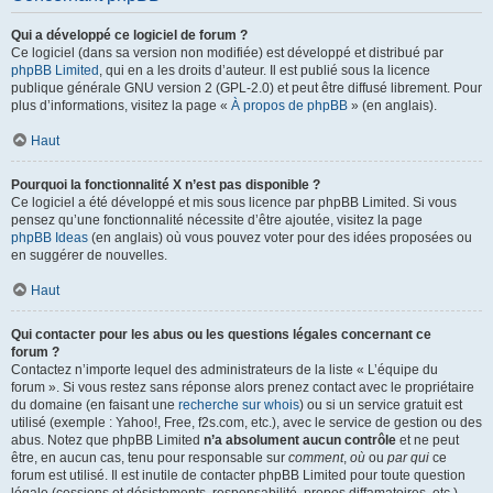
Qui a développé ce logiciel de forum ?
Ce logiciel (dans sa version non modifiée) est développé et distribué par
phpBB Limited
, qui en a les droits d’auteur. Il est publié sous la licence
publique générale GNU version 2 (GPL-2.0) et peut être diffusé librement. Pour
plus d’informations, visitez la page «
À propos de phpBB
» (en anglais).
Haut
Pourquoi la fonctionnalité X n’est pas disponible ?
Ce logiciel a été développé et mis sous licence par phpBB Limited. Si vous
pensez qu’une fonctionnalité nécessite d’être ajoutée, visitez la page
phpBB Ideas
(en anglais) où vous pouvez voter pour des idées proposées ou
en suggérer de nouvelles.
Haut
Qui contacter pour les abus ou les questions légales concernant ce
forum ?
Contactez n’importe lequel des administrateurs de la liste « L’équipe du
forum ». Si vous restez sans réponse alors prenez contact avec le propriétaire
du domaine (en faisant une
recherche sur whois
) ou si un service gratuit est
utilisé (exemple : Yahoo!, Free, f2s.com, etc.), avec le service de gestion ou des
abus. Notez que phpBB Limited
n’a absolument aucun contrôle
et ne peut
être, en aucun cas, tenu pour responsable sur
comment
,
où
ou
par qui
ce
forum est utilisé. Il est inutile de contacter phpBB Limited pour toute question