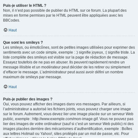
Puis-je utiliser le HTML ?
Non, il n’est pas possible de publier du HTML sur ce forum. La plupart des
mises en forme permises par le HTML peuvent être appliquées avec les
BBCodes.
Haut
Que sont les smileys ?
Les smileys, ou émoticônes, sont de petites images utilisées pour exprimer des
sentiments avec un code simple, exemple : :) signifie joyeux, :( signifie triste. La
liste complète des smileys est visible sur la page de rédaction de message.
Essayez toutefois de ne pas en abuser. Ils peuvent rapidement rendre un
message illisible et un modérateur peut décider de les retirer ou simplement
d’effacer le message. L’administrateur peut aussi avoir défini un nombre
maximum de smileys par message.
Haut
Puis-je publier des images ?
Oui, vous pouvez afficher des images dans vos messages. Par ailleurs, si
l’administrateur a autorisé les fichiers joints, vous pouvez charger une image
sur le forum. Autrement, vous devez lier une image placée sur un serveur Web
public, exemple : http://www.exemple.com/mon-image.gif. Vous ne pouvez pas
lier des images de votre ordinateur (sauf si c’est un serveur Web public) ni des
images placées derrière des mécanismes d’authentification, exemple : Boîtes
aux lettres Hotmail ou Yahoo!, sites protégés par un mot de passe, etc. Pour