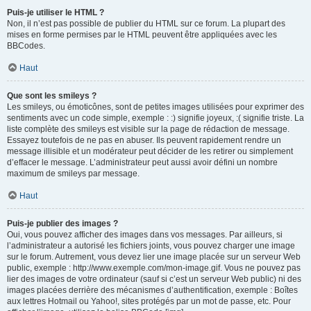
Puis-je utiliser le HTML ?
Non, il n’est pas possible de publier du HTML sur ce forum. La plupart des
mises en forme permises par le HTML peuvent être appliquées avec les
BBCodes.
Haut
Que sont les smileys ?
Les smileys, ou émoticônes, sont de petites images utilisées pour exprimer des
sentiments avec un code simple, exemple : :) signifie joyeux, :( signifie triste. La
liste complète des smileys est visible sur la page de rédaction de message.
Essayez toutefois de ne pas en abuser. Ils peuvent rapidement rendre un
message illisible et un modérateur peut décider de les retirer ou simplement
d’effacer le message. L’administrateur peut aussi avoir défini un nombre
maximum de smileys par message.
Haut
Puis-je publier des images ?
Oui, vous pouvez afficher des images dans vos messages. Par ailleurs, si
l’administrateur a autorisé les fichiers joints, vous pouvez charger une image
sur le forum. Autrement, vous devez lier une image placée sur un serveur Web
public, exemple : http://www.exemple.com/mon-image.gif. Vous ne pouvez pas
lier des images de votre ordinateur (sauf si c’est un serveur Web public) ni des
images placées derrière des mécanismes d’authentification, exemple : Boîtes
aux lettres Hotmail ou Yahoo!, sites protégés par un mot de passe, etc. Pour