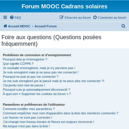
Forum MOOC Cadrans solaires
FAQ
S’inscrire au forum
Connexion au forum
R
Accueil MOOC
Accueil Forum
e
Foire aux questions (Questions posées
c
fréquemment)
h
e
Problèmes de connexion et d’enregistrement
Pourquoi dois-je m’enregistrer ?
r
Que signifie COPPA ?
c
Je souhaite m’enregistrer, mais je n’y parviens pas !
Je suis enregistré mais je ne peux pas me connecter !
h
Pourquoi ne puis-je pas me connecter ?
Je me suis enregistré par le passé mais je ne peux plus me connecter ?!
e
J’ai perdu mon mot de passe !
r
Pourquoi suis-je automatiquement déconnecté ?
À quoi sert « Supprimer les cookies du forum » ?
Paramètres et préférences de l’utilisateur
Comment modifier mes paramètres ?
Comment empêcher mon nom d’apparaître dans la liste des membres connectés ?
Les heures ne sont pas correctes !
J’ai changé mon fuseau horaire et l’heure est toujours incorrecte !
Ma langue n’est pas dans la liste !