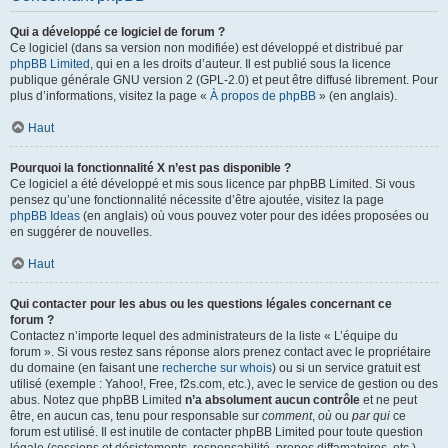
Qui a développé ce logiciel de forum ?
Ce logiciel (dans sa version non modifiée) est développé et distribué par
phpBB Limited
, qui en a les droits d’auteur. Il est publié sous la licence
publique générale GNU version 2 (GPL-2.0) et peut être diffusé librement. Pour
plus d’informations, visitez la page «
À propos de phpBB
» (en anglais).
Haut
Pourquoi la fonctionnalité X n’est pas disponible ?
Ce logiciel a été développé et mis sous licence par phpBB Limited. Si vous
pensez qu’une fonctionnalité nécessite d’être ajoutée, visitez la page
phpBB Ideas
(en anglais) où vous pouvez voter pour des idées proposées ou
en suggérer de nouvelles.
Haut
Qui contacter pour les abus ou les questions légales concernant ce
forum ?
Contactez n’importe lequel des administrateurs de la liste « L’équipe du
forum ». Si vous restez sans réponse alors prenez contact avec le propriétaire
du domaine (en faisant une
recherche sur whois
) ou si un service gratuit est
utilisé (exemple : Yahoo!, Free, f2s.com, etc.), avec le service de gestion ou des
abus. Notez que phpBB Limited
n’a absolument aucun contrôle
et ne peut
être, en aucun cas, tenu pour responsable sur
comment
,
où
ou
par qui
ce
forum est utilisé. Il est inutile de contacter phpBB Limited pour toute question