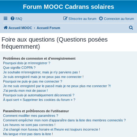
Forum MOOC Cadrans solaires
FAQ
S’inscrire au forum
Connexion au forum
R
Accueil MOOC
Accueil Forum
e
Foire aux questions (Questions posées
c
fréquemment)
h
e
Problèmes de connexion et d’enregistrement
Pourquoi dois-je m’enregistrer ?
r
Que signifie COPPA ?
c
Je souhaite m’enregistrer, mais je n’y parviens pas !
Je suis enregistré mais je ne peux pas me connecter !
h
Pourquoi ne puis-je pas me connecter ?
Je me suis enregistré par le passé mais je ne peux plus me connecter ?!
e
J’ai perdu mon mot de passe !
r
Pourquoi suis-je automatiquement déconnecté ?
À quoi sert « Supprimer les cookies du forum » ?
Paramètres et préférences de l’utilisateur
Comment modifier mes paramètres ?
Comment empêcher mon nom d’apparaître dans la liste des membres connectés ?
Les heures ne sont pas correctes !
J’ai changé mon fuseau horaire et l’heure est toujours incorrecte !
Ma langue n’est pas dans la liste !