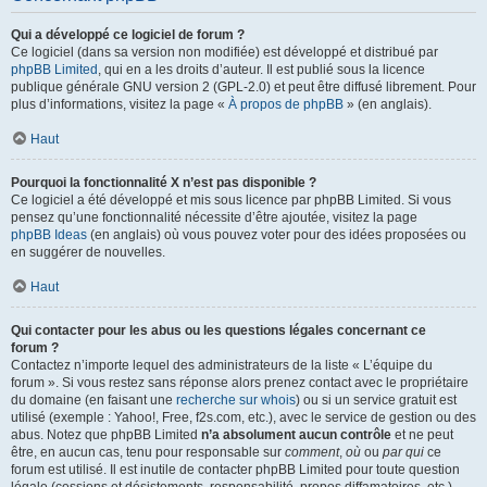
Qui a développé ce logiciel de forum ?
Ce logiciel (dans sa version non modifiée) est développé et distribué par
phpBB Limited
, qui en a les droits d’auteur. Il est publié sous la licence
publique générale GNU version 2 (GPL-2.0) et peut être diffusé librement. Pour
plus d’informations, visitez la page «
À propos de phpBB
» (en anglais).
Haut
Pourquoi la fonctionnalité X n’est pas disponible ?
Ce logiciel a été développé et mis sous licence par phpBB Limited. Si vous
pensez qu’une fonctionnalité nécessite d’être ajoutée, visitez la page
phpBB Ideas
(en anglais) où vous pouvez voter pour des idées proposées ou
en suggérer de nouvelles.
Haut
Qui contacter pour les abus ou les questions légales concernant ce
forum ?
Contactez n’importe lequel des administrateurs de la liste « L’équipe du
forum ». Si vous restez sans réponse alors prenez contact avec le propriétaire
du domaine (en faisant une
recherche sur whois
) ou si un service gratuit est
utilisé (exemple : Yahoo!, Free, f2s.com, etc.), avec le service de gestion ou des
abus. Notez que phpBB Limited
n’a absolument aucun contrôle
et ne peut
être, en aucun cas, tenu pour responsable sur
comment
,
où
ou
par qui
ce
forum est utilisé. Il est inutile de contacter phpBB Limited pour toute question