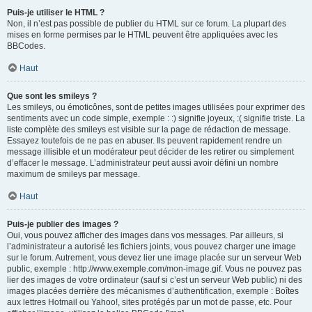
Puis-je utiliser le HTML ?
Non, il n’est pas possible de publier du HTML sur ce forum. La plupart des
mises en forme permises par le HTML peuvent être appliquées avec les
BBCodes.
Haut
Que sont les smileys ?
Les smileys, ou émoticônes, sont de petites images utilisées pour exprimer des
sentiments avec un code simple, exemple : :) signifie joyeux, :( signifie triste. La
liste complète des smileys est visible sur la page de rédaction de message.
Essayez toutefois de ne pas en abuser. Ils peuvent rapidement rendre un
message illisible et un modérateur peut décider de les retirer ou simplement
d’effacer le message. L’administrateur peut aussi avoir défini un nombre
maximum de smileys par message.
Haut
Puis-je publier des images ?
Oui, vous pouvez afficher des images dans vos messages. Par ailleurs, si
l’administrateur a autorisé les fichiers joints, vous pouvez charger une image
sur le forum. Autrement, vous devez lier une image placée sur un serveur Web
public, exemple : http://www.exemple.com/mon-image.gif. Vous ne pouvez pas
lier des images de votre ordinateur (sauf si c’est un serveur Web public) ni des
images placées derrière des mécanismes d’authentification, exemple : Boîtes
aux lettres Hotmail ou Yahoo!, sites protégés par un mot de passe, etc. Pour