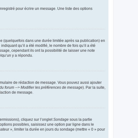
nregistré pour écrire un message. Une liste des options
 (quelquefois dans une durée limitée après sa publication) en
iquant qu’il a été modifié, le nombre de fois qu’il a été
sage, cependant ils ont la possibilité de laisser une note
elqu’un y a répondu.
rmulaire de rédaction de message. Vous pouvez aussi ajouter
du forum --> Modifier les préférences de message
). Par la suite,
daction de message.
ermissions), cliquez sur l’onglet
Sondage
sous la partie
ptions possibles, saisissez une option par ligne dans le
ateur », limiter la durée en jours du sondage (mettre « 0 » pour