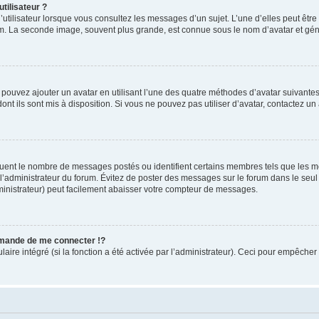
tilisateur ?
utilisateur lorsque vous consultez les messages d’un sujet. L’une d’elles peut êtr
rum. La seconde image, souvent plus grande, est connue sous le nom d’avatar et 
s pouvez ajouter un avatar en utilisant l’une des quatre méthodes d’avatar suivantes 
ont ils sont mis à disposition. Si vous ne pouvez pas utiliser d’avatar, contactez un
iquent le nombre de messages postés ou identifient certains membres tels que les 
ar l’administrateur du forum. Évitez de poster des messages sur le forum dans le seu
ministrateur) peut facilement abaisser votre compteur de messages.
mande de me connecter !?
re intégré (si la fonction a été activée par l’administrateur). Ceci pour empêcher l’u