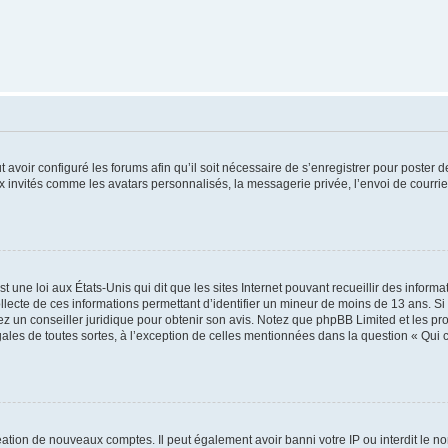
t avoir configuré les forums afin qu’il soit nécessaire de s’enregistrer pour poster
x invités comme les avatars personnalisés, la messagerie privée, l’envoi de courri
t une loi aux États-Unis qui dit que les sites Internet pouvant recueillir des infor
ollecte de ces informations permettant d’identifier un mineur de moins de 13 ans. S
tez un conseiller juridique pour obtenir son avis. Notez que phpBB Limited et les pr
gales de toutes sortes, à l’exception de celles mentionnées dans la question « Qui
réation de nouveaux comptes. Il peut également avoir banni votre IP ou interdit le no