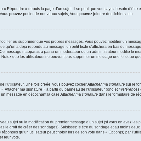
 « Répondre » depuis la page d’un sujet. Il se peut que vous ayez besoin d’être e
: Vous
pouvez
poster de nouveaux sujets, Vous
pouvez
joindre des fichiers, etc.
modifier ou supprimer que vos propres messages. Vous pouvez modifier un message
lqu’un a déjà répondu au message, un petit texte s’affichera en bas du message ind
n. Ce message n’apparaîtra pas si un modérateur ou un administrateur modifie le mes
ive. Notez que les utilisateurs ne peuvent pas supprimer un message une fois que qu
e l’utilisateur. Une fois créée, vous pouvez cocher
Attacher ma signature
sur le fo
 « Attacher ma signature » à partir du panneau de l’utilisateur (onglet
Préférences 
 à un message en décochant la case
Attacher ma signature
dans le formulaire de ré
ouveau sujet ou la modification du premier message d’un sujet (si vous en avez les p
 le droit de créer des sondages). Saisissez le titre du sondage et au moins deux o
onses qu’un utilisateur peut choisir lors de son vote dans « Option(s) par l’utilis
er leur vote.