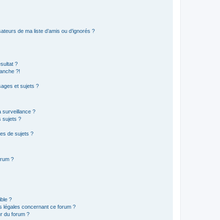
ateurs de ma liste d’amis ou d’ignorés ?
sultat ?
anche ?!
ages et sujets ?
a surveillance ?
 sujets ?
es de sujets ?
orum ?
ible ?
ns légales concernant ce forum ?
r du forum ?