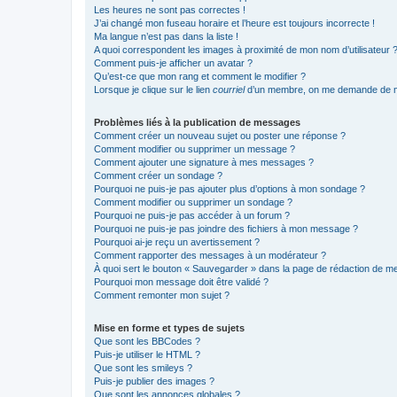
Les heures ne sont pas correctes !
J’ai changé mon fuseau horaire et l’heure est toujours incorrecte !
Ma langue n’est pas dans la liste !
A quoi correspondent les images à proximité de mon nom d’utilisateur 
Comment puis-je afficher un avatar ?
Qu’est-ce que mon rang et comment le modifier ?
Lorsque je clique sur le lien
courriel
d’un membre, on me demande de m
Problèmes liés à la publication de messages
Comment créer un nouveau sujet ou poster une réponse ?
Comment modifier ou supprimer un message ?
Comment ajouter une signature à mes messages ?
Comment créer un sondage ?
Pourquoi ne puis-je pas ajouter plus d’options à mon sondage ?
Comment modifier ou supprimer un sondage ?
Pourquoi ne puis-je pas accéder à un forum ?
Pourquoi ne puis-je pas joindre des fichiers à mon message ?
Pourquoi ai-je reçu un avertissement ?
Comment rapporter des messages à un modérateur ?
À quoi sert le bouton « Sauvegarder » dans la page de rédaction de 
Pourquoi mon message doit être validé ?
Comment remonter mon sujet ?
Mise en forme et types de sujets
Que sont les BBCodes ?
Puis-je utiliser le HTML ?
Que sont les smileys ?
Puis-je publier des images ?
Que sont les annonces globales ?