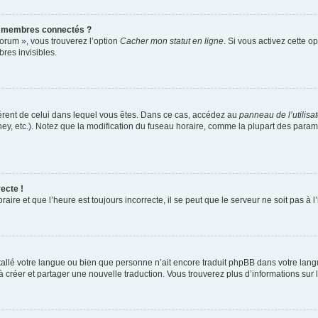
s membres connectés ?
forum », vous trouverez l’option
Cacher mon statut en ligne
. Si vous activez cette o
es invisibles.
ifférent de celui dans lequel vous êtes. Dans ce cas, accédez au
panneau de l’utilisa
ney, etc.). Notez que la modification du fuseau horaire, comme la plupart des para
ecte !
aire et que l’heure est toujours incorrecte, il se peut que le serveur ne soit pas à
installé votre langue ou bien que personne n’ait encore traduit phpBB dans votre l
s à créer et partager une nouvelle traduction. Vous trouverez plus d’informations sur l