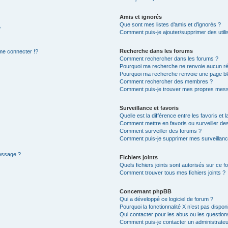
Amis et ignorés
Que sont mes listes d’amis et d’ignorés ?
?
Comment puis-je ajouter/supprimer des utilis
Recherche dans les forums
e connecter !?
Comment rechercher dans les forums ?
Pourquoi ma recherche ne renvoie aucun ré
Pourquoi ma recherche renvoie une page bl
Comment rechercher des membres ?
Comment puis-je trouver mes propres mess
Surveillance et favoris
Quelle est la différence entre les favoris et l
Comment mettre en favoris ou surveiller des
Comment surveiller des forums ?
Comment puis-je supprimer mes surveillanc
message ?
Fichiers joints
Quels fichiers joints sont autorisés sur ce f
Comment trouver tous mes fichiers joints ?
Concernant phpBB
Qui a développé ce logiciel de forum ?
Pourquoi la fonctionnalité X n’est pas dispon
Qui contacter pour les abus ou les questio
Comment puis-je contacter un administrateu