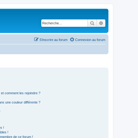
Rechercher
Recherche avancé
S’inscrire au forum
Connexion au forum
s et comment les rejoindre ?
s une couleur différente ?
?
s !
bles !
n membre de ce forum !