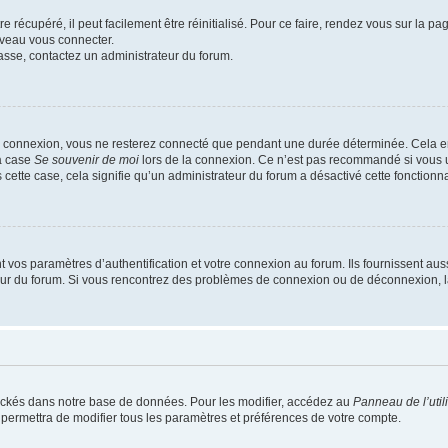
 récupéré, il peut facilement être réinitialisé. Pour ce faire, rendez vous sur la p
uveau vous connecter.
passe, contactez un administrateur du forum.
e connexion, vous ne resterez connecté que pendant une durée déterminée. Cela em
la case
Se souvenir de moi
lors de la connexion. Ce n’est pas recommandé si vous u
s cette case, cela signifie qu’un administrateur du forum a désactivé cette fonctionna
os paramètres d’authentification et votre connexion au forum. Ils fournissent aussi
teur du forum. Si vous rencontrez des problèmes de connexion ou de déconnexion, l
ockés dans notre base de données. Pour les modifier, accédez au
Panneau de l’util
 permettra de modifier tous les paramètres et préférences de votre compte.