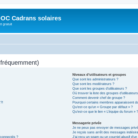
OC Cadrans solaires
t gratuit
s fréquemment)
Niveaux d’utilisateurs et groupes
Que sont les administrateurs ?
Que sont les modérateurs ?
Que sont les groupes d’utilisateurs ?
Où trouver la liste des groupes d’utilisateur
Comment devenir chef de groupe ?
 ?!
Pourquoi certains membres apparaissent dan
Qu’est-ce qu’un « Groupe par défaut » ?
Qu’est-ce que le lien « L’équipe du forum » 
Messagerie privée
Je ne peux pas envoyer de messages privé
Je reçois sans arrêt des messages indésira
 connectés ?
J’ai reçu un spam ou un courriel abusif d’u