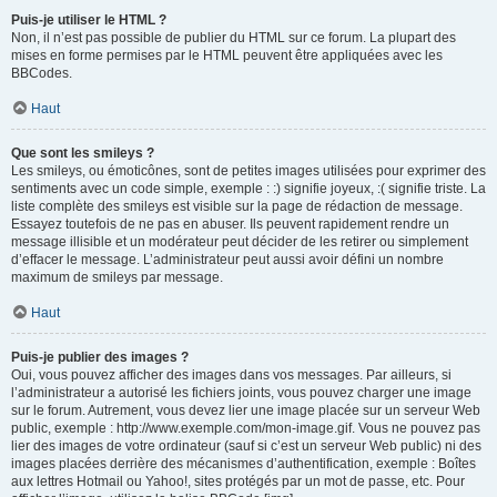
Puis-je utiliser le HTML ?
Non, il n’est pas possible de publier du HTML sur ce forum. La plupart des
mises en forme permises par le HTML peuvent être appliquées avec les
BBCodes.
Haut
Que sont les smileys ?
Les smileys, ou émoticônes, sont de petites images utilisées pour exprimer des
sentiments avec un code simple, exemple : :) signifie joyeux, :( signifie triste. La
liste complète des smileys est visible sur la page de rédaction de message.
Essayez toutefois de ne pas en abuser. Ils peuvent rapidement rendre un
message illisible et un modérateur peut décider de les retirer ou simplement
d’effacer le message. L’administrateur peut aussi avoir défini un nombre
maximum de smileys par message.
Haut
Puis-je publier des images ?
Oui, vous pouvez afficher des images dans vos messages. Par ailleurs, si
l’administrateur a autorisé les fichiers joints, vous pouvez charger une image
sur le forum. Autrement, vous devez lier une image placée sur un serveur Web
public, exemple : http://www.exemple.com/mon-image.gif. Vous ne pouvez pas
lier des images de votre ordinateur (sauf si c’est un serveur Web public) ni des
images placées derrière des mécanismes d’authentification, exemple : Boîtes
aux lettres Hotmail ou Yahoo!, sites protégés par un mot de passe, etc. Pour