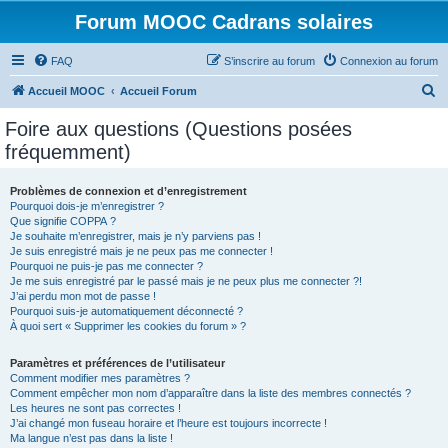
Forum MOOC Cadrans solaires
FAQ
S’inscrire au forum
Connexion au forum
R
Accueil MOOC
Accueil Forum
e
Foire aux questions (Questions posées
c
fréquemment)
h
e
Problèmes de connexion et d’enregistrement
Pourquoi dois-je m’enregistrer ?
r
Que signifie COPPA ?
c
Je souhaite m’enregistrer, mais je n’y parviens pas !
Je suis enregistré mais je ne peux pas me connecter !
h
Pourquoi ne puis-je pas me connecter ?
Je me suis enregistré par le passé mais je ne peux plus me connecter ?!
e
J’ai perdu mon mot de passe !
r
Pourquoi suis-je automatiquement déconnecté ?
À quoi sert « Supprimer les cookies du forum » ?
Paramètres et préférences de l’utilisateur
Comment modifier mes paramètres ?
Comment empêcher mon nom d’apparaître dans la liste des membres connectés ?
Les heures ne sont pas correctes !
J’ai changé mon fuseau horaire et l’heure est toujours incorrecte !
Ma langue n’est pas dans la liste !