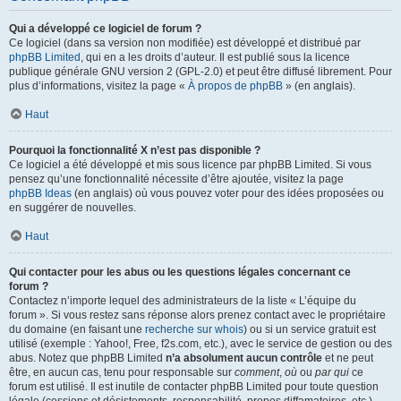
Qui a développé ce logiciel de forum ?
Ce logiciel (dans sa version non modifiée) est développé et distribué par
phpBB Limited
, qui en a les droits d’auteur. Il est publié sous la licence
publique générale GNU version 2 (GPL-2.0) et peut être diffusé librement. Pour
plus d’informations, visitez la page «
À propos de phpBB
» (en anglais).
Haut
Pourquoi la fonctionnalité X n’est pas disponible ?
Ce logiciel a été développé et mis sous licence par phpBB Limited. Si vous
pensez qu’une fonctionnalité nécessite d’être ajoutée, visitez la page
phpBB Ideas
(en anglais) où vous pouvez voter pour des idées proposées ou
en suggérer de nouvelles.
Haut
Qui contacter pour les abus ou les questions légales concernant ce
forum ?
Contactez n’importe lequel des administrateurs de la liste « L’équipe du
forum ». Si vous restez sans réponse alors prenez contact avec le propriétaire
du domaine (en faisant une
recherche sur whois
) ou si un service gratuit est
utilisé (exemple : Yahoo!, Free, f2s.com, etc.), avec le service de gestion ou des
abus. Notez que phpBB Limited
n’a absolument aucun contrôle
et ne peut
être, en aucun cas, tenu pour responsable sur
comment
,
où
ou
par qui
ce
forum est utilisé. Il est inutile de contacter phpBB Limited pour toute question