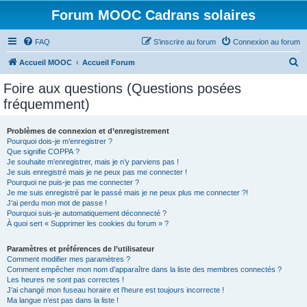
Forum MOOC Cadrans solaires
FAQ
S’inscrire au forum
Connexion au forum
R
Accueil MOOC
Accueil Forum
e
Foire aux questions (Questions posées
c
fréquemment)
h
e
Problèmes de connexion et d’enregistrement
Pourquoi dois-je m’enregistrer ?
r
Que signifie COPPA ?
c
Je souhaite m’enregistrer, mais je n’y parviens pas !
Je suis enregistré mais je ne peux pas me connecter !
h
Pourquoi ne puis-je pas me connecter ?
Je me suis enregistré par le passé mais je ne peux plus me connecter ?!
e
J’ai perdu mon mot de passe !
r
Pourquoi suis-je automatiquement déconnecté ?
À quoi sert « Supprimer les cookies du forum » ?
Paramètres et préférences de l’utilisateur
Comment modifier mes paramètres ?
Comment empêcher mon nom d’apparaître dans la liste des membres connectés ?
Les heures ne sont pas correctes !
J’ai changé mon fuseau horaire et l’heure est toujours incorrecte !
Ma langue n’est pas dans la liste !