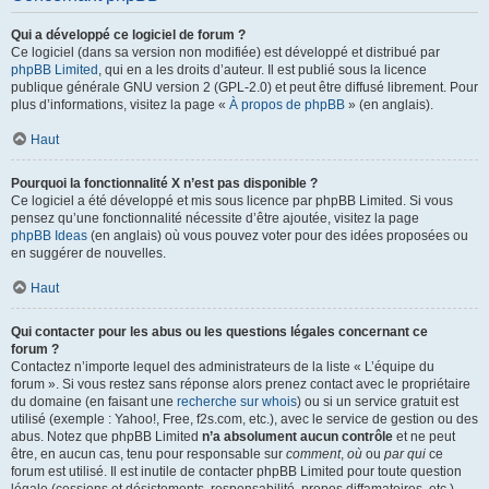
Qui a développé ce logiciel de forum ?
Ce logiciel (dans sa version non modifiée) est développé et distribué par
phpBB Limited
, qui en a les droits d’auteur. Il est publié sous la licence
publique générale GNU version 2 (GPL-2.0) et peut être diffusé librement. Pour
plus d’informations, visitez la page «
À propos de phpBB
» (en anglais).
Haut
Pourquoi la fonctionnalité X n’est pas disponible ?
Ce logiciel a été développé et mis sous licence par phpBB Limited. Si vous
pensez qu’une fonctionnalité nécessite d’être ajoutée, visitez la page
phpBB Ideas
(en anglais) où vous pouvez voter pour des idées proposées ou
en suggérer de nouvelles.
Haut
Qui contacter pour les abus ou les questions légales concernant ce
forum ?
Contactez n’importe lequel des administrateurs de la liste « L’équipe du
forum ». Si vous restez sans réponse alors prenez contact avec le propriétaire
du domaine (en faisant une
recherche sur whois
) ou si un service gratuit est
utilisé (exemple : Yahoo!, Free, f2s.com, etc.), avec le service de gestion ou des
abus. Notez que phpBB Limited
n’a absolument aucun contrôle
et ne peut
être, en aucun cas, tenu pour responsable sur
comment
,
où
ou
par qui
ce
forum est utilisé. Il est inutile de contacter phpBB Limited pour toute question