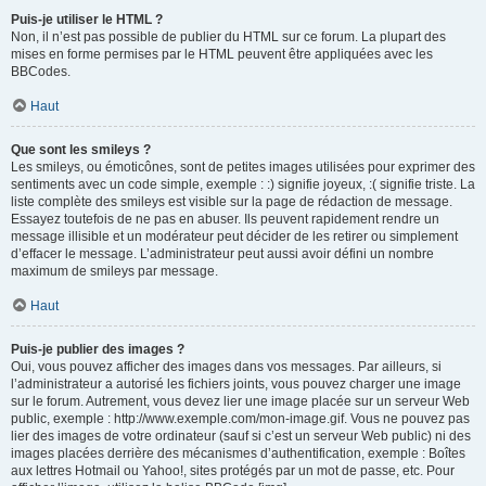
Puis-je utiliser le HTML ?
Non, il n’est pas possible de publier du HTML sur ce forum. La plupart des
mises en forme permises par le HTML peuvent être appliquées avec les
BBCodes.
Haut
Que sont les smileys ?
Les smileys, ou émoticônes, sont de petites images utilisées pour exprimer des
sentiments avec un code simple, exemple : :) signifie joyeux, :( signifie triste. La
liste complète des smileys est visible sur la page de rédaction de message.
Essayez toutefois de ne pas en abuser. Ils peuvent rapidement rendre un
message illisible et un modérateur peut décider de les retirer ou simplement
d’effacer le message. L’administrateur peut aussi avoir défini un nombre
maximum de smileys par message.
Haut
Puis-je publier des images ?
Oui, vous pouvez afficher des images dans vos messages. Par ailleurs, si
l’administrateur a autorisé les fichiers joints, vous pouvez charger une image
sur le forum. Autrement, vous devez lier une image placée sur un serveur Web
public, exemple : http://www.exemple.com/mon-image.gif. Vous ne pouvez pas
lier des images de votre ordinateur (sauf si c’est un serveur Web public) ni des
images placées derrière des mécanismes d’authentification, exemple : Boîtes
aux lettres Hotmail ou Yahoo!, sites protégés par un mot de passe, etc. Pour