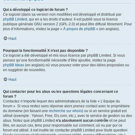
Qui a développé ce logiciel de forum ?
Ce logiciel (dans sa version non modifiée) est développé et distribué par
phpBB Limited
, qui en a les droits d’auteur. Il est publié sous la licence
publique générale GNU version 2 (GPL-2.0) et peut être diffusé librement. Pour
plus d’informations, visitez la page «
À propos de phpBB
» (en anglais).
Haut
Pourquoi la fonctionnalité X n’est pas disponible ?
Ce logiciel a été développé et mis sous licence par phpBB Limited. Si vous
pensez qu’une fonctionnalité nécessite d’être ajoutée, visitez la page
phpBB Ideas
(en anglais) où vous pouvez voter pour des idées proposées ou
en suggérer de nouvelles.
Haut
Qui contacter pour les abus ou les questions légales concernant ce
forum ?
Contactez n’importe lequel des administrateurs de la liste « L’équipe du
forum ». Si vous restez sans réponse alors prenez contact avec le propriétaire
du domaine (en faisant une
recherche sur whois
) ou si un service gratuit est
utilisé (exemple : Yahoo!, Free, f2s.com, etc.), avec le service de gestion ou des
abus. Notez que phpBB Limited
n’a absolument aucun contrôle
et ne peut
être, en aucun cas, tenu pour responsable sur
comment
,
où
ou
par qui
ce
forum est utilisé. Il est inutile de contacter phpBB Limited pour toute question