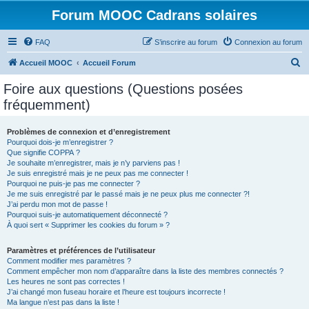
Forum MOOC Cadrans solaires
FAQ
S’inscrire au forum
Connexion au forum
R
Accueil MOOC
Accueil Forum
e
Foire aux questions (Questions posées
c
fréquemment)
h
e
Problèmes de connexion et d’enregistrement
Pourquoi dois-je m’enregistrer ?
r
Que signifie COPPA ?
c
Je souhaite m’enregistrer, mais je n’y parviens pas !
Je suis enregistré mais je ne peux pas me connecter !
h
Pourquoi ne puis-je pas me connecter ?
Je me suis enregistré par le passé mais je ne peux plus me connecter ?!
e
J’ai perdu mon mot de passe !
r
Pourquoi suis-je automatiquement déconnecté ?
À quoi sert « Supprimer les cookies du forum » ?
Paramètres et préférences de l’utilisateur
Comment modifier mes paramètres ?
Comment empêcher mon nom d’apparaître dans la liste des membres connectés ?
Les heures ne sont pas correctes !
J’ai changé mon fuseau horaire et l’heure est toujours incorrecte !
Ma langue n’est pas dans la liste !