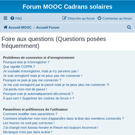
Forum MOOC Cadrans solaires
FAQ
S’inscrire au forum
Connexion au forum
R
Accueil MOOC
Accueil Forum
e
Foire aux questions (Questions posées
c
fréquemment)
h
e
Problèmes de connexion et d’enregistrement
Pourquoi dois-je m’enregistrer ?
r
Que signifie COPPA ?
c
Je souhaite m’enregistrer, mais je n’y parviens pas !
Je suis enregistré mais je ne peux pas me connecter !
h
Pourquoi ne puis-je pas me connecter ?
Je me suis enregistré par le passé mais je ne peux plus me connecter ?!
e
J’ai perdu mon mot de passe !
r
Pourquoi suis-je automatiquement déconnecté ?
À quoi sert « Supprimer les cookies du forum » ?
Paramètres et préférences de l’utilisateur
Comment modifier mes paramètres ?
Comment empêcher mon nom d’apparaître dans la liste des membres connectés ?
Les heures ne sont pas correctes !
J’ai changé mon fuseau horaire et l’heure est toujours incorrecte !
Ma langue n’est pas dans la liste !