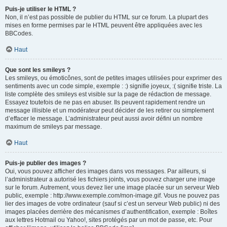
Puis-je utiliser le HTML ?
Non, il n’est pas possible de publier du HTML sur ce forum. La plupart des
mises en forme permises par le HTML peuvent être appliquées avec les
BBCodes.
Haut
Que sont les smileys ?
Les smileys, ou émoticônes, sont de petites images utilisées pour exprimer des
sentiments avec un code simple, exemple : :) signifie joyeux, :( signifie triste. La
liste complète des smileys est visible sur la page de rédaction de message.
Essayez toutefois de ne pas en abuser. Ils peuvent rapidement rendre un
message illisible et un modérateur peut décider de les retirer ou simplement
d’effacer le message. L’administrateur peut aussi avoir défini un nombre
maximum de smileys par message.
Haut
Puis-je publier des images ?
Oui, vous pouvez afficher des images dans vos messages. Par ailleurs, si
l’administrateur a autorisé les fichiers joints, vous pouvez charger une image
sur le forum. Autrement, vous devez lier une image placée sur un serveur Web
public, exemple : http://www.exemple.com/mon-image.gif. Vous ne pouvez pas
lier des images de votre ordinateur (sauf si c’est un serveur Web public) ni des
images placées derrière des mécanismes d’authentification, exemple : Boîtes
aux lettres Hotmail ou Yahoo!, sites protégés par un mot de passe, etc. Pour