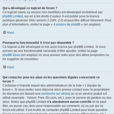
Qui a développé ce logiciel de forum ?
Ce logiciel (dans sa version non modifiée) est développé et distribué par
phpBB Limited
, qui en a les droits d’auteur. Il est publié sous la licence
publique générale GNU version 2 (GPL-2.0) et peut être diffusé librement. Pour
plus d’informations, visitez la page «
À propos de phpBB
» (en anglais).
Haut
Pourquoi la fonctionnalité X n’est pas disponible ?
Ce logiciel a été développé et mis sous licence par phpBB Limited. Si vous
pensez qu’une fonctionnalité nécessite d’être ajoutée, visitez la page
phpBB Ideas
(en anglais) où vous pouvez voter pour des idées proposées ou
en suggérer de nouvelles.
Haut
Qui contacter pour les abus ou les questions légales concernant ce
forum ?
Contactez n’importe lequel des administrateurs de la liste « L’équipe du
forum ». Si vous restez sans réponse alors prenez contact avec le propriétaire
du domaine (en faisant une
recherche sur whois
) ou si un service gratuit est
utilisé (exemple : Yahoo!, Free, f2s.com, etc.), avec le service de gestion ou des
abus. Notez que phpBB Limited
n’a absolument aucun contrôle
et ne peut
être, en aucun cas, tenu pour responsable sur
comment
,
où
ou
par qui
ce
forum est utilisé. Il est inutile de contacter phpBB Limited pour toute question