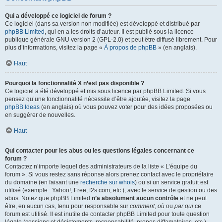
Qui a développé ce logiciel de forum ?
Ce logiciel (dans sa version non modifiée) est développé et distribué par
phpBB Limited
, qui en a les droits d’auteur. Il est publié sous la licence
publique générale GNU version 2 (GPL-2.0) et peut être diffusé librement. Pour
plus d’informations, visitez la page «
À propos de phpBB
» (en anglais).
Haut
Pourquoi la fonctionnalité X n’est pas disponible ?
Ce logiciel a été développé et mis sous licence par phpBB Limited. Si vous
pensez qu’une fonctionnalité nécessite d’être ajoutée, visitez la page
phpBB Ideas
(en anglais) où vous pouvez voter pour des idées proposées ou
en suggérer de nouvelles.
Haut
Qui contacter pour les abus ou les questions légales concernant ce
forum ?
Contactez n’importe lequel des administrateurs de la liste « L’équipe du
forum ». Si vous restez sans réponse alors prenez contact avec le propriétaire
du domaine (en faisant une
recherche sur whois
) ou si un service gratuit est
utilisé (exemple : Yahoo!, Free, f2s.com, etc.), avec le service de gestion ou des
abus. Notez que phpBB Limited
n’a absolument aucun contrôle
et ne peut
être, en aucun cas, tenu pour responsable sur
comment
,
où
ou
par qui
ce
forum est utilisé. Il est inutile de contacter phpBB Limited pour toute question