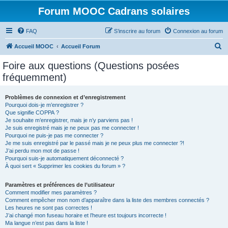
Forum MOOC Cadrans solaires
FAQ
S’inscrire au forum
Connexion au forum
R
Accueil MOOC
Accueil Forum
e
Foire aux questions (Questions posées
c
fréquemment)
h
e
Problèmes de connexion et d’enregistrement
Pourquoi dois-je m’enregistrer ?
r
Que signifie COPPA ?
c
Je souhaite m’enregistrer, mais je n’y parviens pas !
Je suis enregistré mais je ne peux pas me connecter !
h
Pourquoi ne puis-je pas me connecter ?
Je me suis enregistré par le passé mais je ne peux plus me connecter ?!
e
J’ai perdu mon mot de passe !
r
Pourquoi suis-je automatiquement déconnecté ?
À quoi sert « Supprimer les cookies du forum » ?
Paramètres et préférences de l’utilisateur
Comment modifier mes paramètres ?
Comment empêcher mon nom d’apparaître dans la liste des membres connectés ?
Les heures ne sont pas correctes !
J’ai changé mon fuseau horaire et l’heure est toujours incorrecte !
Ma langue n’est pas dans la liste !