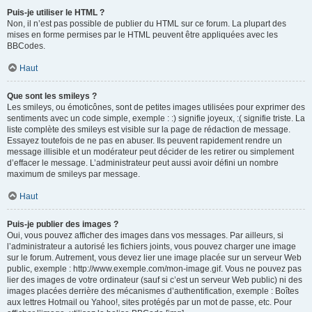
Puis-je utiliser le HTML ?
Non, il n’est pas possible de publier du HTML sur ce forum. La plupart des
mises en forme permises par le HTML peuvent être appliquées avec les
BBCodes.
Haut
Que sont les smileys ?
Les smileys, ou émoticônes, sont de petites images utilisées pour exprimer des
sentiments avec un code simple, exemple : :) signifie joyeux, :( signifie triste. La
liste complète des smileys est visible sur la page de rédaction de message.
Essayez toutefois de ne pas en abuser. Ils peuvent rapidement rendre un
message illisible et un modérateur peut décider de les retirer ou simplement
d’effacer le message. L’administrateur peut aussi avoir défini un nombre
maximum de smileys par message.
Haut
Puis-je publier des images ?
Oui, vous pouvez afficher des images dans vos messages. Par ailleurs, si
l’administrateur a autorisé les fichiers joints, vous pouvez charger une image
sur le forum. Autrement, vous devez lier une image placée sur un serveur Web
public, exemple : http://www.exemple.com/mon-image.gif. Vous ne pouvez pas
lier des images de votre ordinateur (sauf si c’est un serveur Web public) ni des
images placées derrière des mécanismes d’authentification, exemple : Boîtes
aux lettres Hotmail ou Yahoo!, sites protégés par un mot de passe, etc. Pour