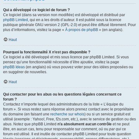
Qui a développé ce logiciel de forum ?
Ce logiciel (dans sa version non modifiée) est développé et distribué par
phpBB Limited
, qui en a les droits d’auteur. Il est publié sous la licence
publique générale GNU version 2 (GPL-2.0) et peut être diffusé librement. Pour
plus d’informations, visitez la page «
À propos de phpBB
» (en anglais).
Haut
Pourquoi la fonctionnalité X n’est pas disponible ?
Ce logiciel a été développé et mis sous licence par phpBB Limited. Si vous
pensez qu’une fonctionnalité nécessite d’être ajoutée, visitez la page
phpBB Ideas
(en anglais) où vous pouvez voter pour des idées proposées ou
en suggérer de nouvelles.
Haut
Qui contacter pour les abus ou les questions légales concernant ce
forum ?
Contactez n’importe lequel des administrateurs de la liste « L’équipe du
forum ». Si vous restez sans réponse alors prenez contact avec le propriétaire
du domaine (en faisant une
recherche sur whois
) ou si un service gratuit est
utilisé (exemple : Yahoo!, Free, f2s.com, etc.), avec le service de gestion ou des
abus. Notez que phpBB Limited
n’a absolument aucun contrôle
et ne peut
être, en aucun cas, tenu pour responsable sur
comment
,
où
ou
par qui
ce
forum est utilisé. Il est inutile de contacter phpBB Limited pour toute question