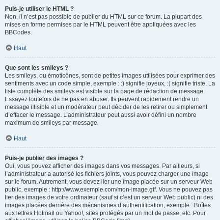
Puis-je utiliser le HTML ?
Non, il n’est pas possible de publier du HTML sur ce forum. La plupart des
mises en forme permises par le HTML peuvent être appliquées avec les
BBCodes.
Haut
Que sont les smileys ?
Les smileys, ou émoticônes, sont de petites images utilisées pour exprimer des
sentiments avec un code simple, exemple : :) signifie joyeux, :( signifie triste. La
liste complète des smileys est visible sur la page de rédaction de message.
Essayez toutefois de ne pas en abuser. Ils peuvent rapidement rendre un
message illisible et un modérateur peut décider de les retirer ou simplement
d’effacer le message. L’administrateur peut aussi avoir défini un nombre
maximum de smileys par message.
Haut
Puis-je publier des images ?
Oui, vous pouvez afficher des images dans vos messages. Par ailleurs, si
l’administrateur a autorisé les fichiers joints, vous pouvez charger une image
sur le forum. Autrement, vous devez lier une image placée sur un serveur Web
public, exemple : http://www.exemple.com/mon-image.gif. Vous ne pouvez pas
lier des images de votre ordinateur (sauf si c’est un serveur Web public) ni des
images placées derrière des mécanismes d’authentification, exemple : Boîtes
aux lettres Hotmail ou Yahoo!, sites protégés par un mot de passe, etc. Pour