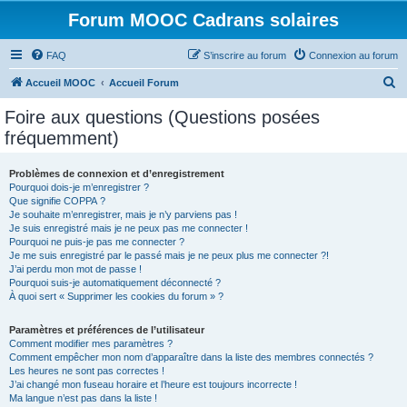
Forum MOOC Cadrans solaires
FAQ
S’inscrire au forum
Connexion au forum
R
Accueil MOOC
Accueil Forum
e
Foire aux questions (Questions posées
c
fréquemment)
h
e
Problèmes de connexion et d’enregistrement
Pourquoi dois-je m’enregistrer ?
r
Que signifie COPPA ?
c
Je souhaite m’enregistrer, mais je n’y parviens pas !
Je suis enregistré mais je ne peux pas me connecter !
h
Pourquoi ne puis-je pas me connecter ?
Je me suis enregistré par le passé mais je ne peux plus me connecter ?!
e
J’ai perdu mon mot de passe !
r
Pourquoi suis-je automatiquement déconnecté ?
À quoi sert « Supprimer les cookies du forum » ?
Paramètres et préférences de l’utilisateur
Comment modifier mes paramètres ?
Comment empêcher mon nom d’apparaître dans la liste des membres connectés ?
Les heures ne sont pas correctes !
J’ai changé mon fuseau horaire et l’heure est toujours incorrecte !
Ma langue n’est pas dans la liste !