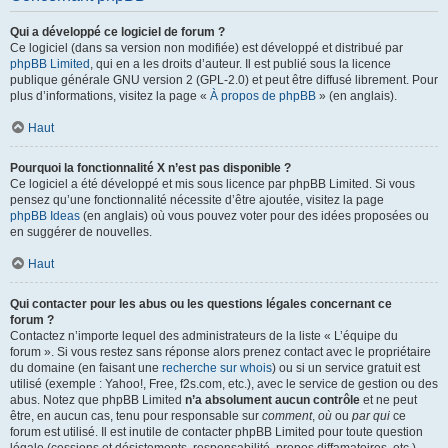
Qui a développé ce logiciel de forum ?
Ce logiciel (dans sa version non modifiée) est développé et distribué par
phpBB Limited
, qui en a les droits d’auteur. Il est publié sous la licence
publique générale GNU version 2 (GPL-2.0) et peut être diffusé librement. Pour
plus d’informations, visitez la page «
À propos de phpBB
» (en anglais).
Haut
Pourquoi la fonctionnalité X n’est pas disponible ?
Ce logiciel a été développé et mis sous licence par phpBB Limited. Si vous
pensez qu’une fonctionnalité nécessite d’être ajoutée, visitez la page
phpBB Ideas
(en anglais) où vous pouvez voter pour des idées proposées ou
en suggérer de nouvelles.
Haut
Qui contacter pour les abus ou les questions légales concernant ce
forum ?
Contactez n’importe lequel des administrateurs de la liste « L’équipe du
forum ». Si vous restez sans réponse alors prenez contact avec le propriétaire
du domaine (en faisant une
recherche sur whois
) ou si un service gratuit est
utilisé (exemple : Yahoo!, Free, f2s.com, etc.), avec le service de gestion ou des
abus. Notez que phpBB Limited
n’a absolument aucun contrôle
et ne peut
être, en aucun cas, tenu pour responsable sur
comment
,
où
ou
par qui
ce
forum est utilisé. Il est inutile de contacter phpBB Limited pour toute question