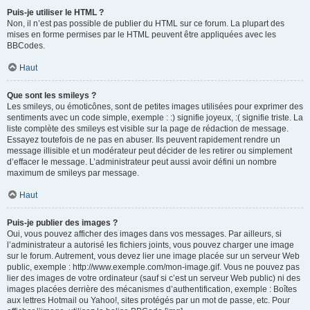
Puis-je utiliser le HTML ?
Non, il n’est pas possible de publier du HTML sur ce forum. La plupart des
mises en forme permises par le HTML peuvent être appliquées avec les
BBCodes.
Haut
Que sont les smileys ?
Les smileys, ou émoticônes, sont de petites images utilisées pour exprimer des
sentiments avec un code simple, exemple : :) signifie joyeux, :( signifie triste. La
liste complète des smileys est visible sur la page de rédaction de message.
Essayez toutefois de ne pas en abuser. Ils peuvent rapidement rendre un
message illisible et un modérateur peut décider de les retirer ou simplement
d’effacer le message. L’administrateur peut aussi avoir défini un nombre
maximum de smileys par message.
Haut
Puis-je publier des images ?
Oui, vous pouvez afficher des images dans vos messages. Par ailleurs, si
l’administrateur a autorisé les fichiers joints, vous pouvez charger une image
sur le forum. Autrement, vous devez lier une image placée sur un serveur Web
public, exemple : http://www.exemple.com/mon-image.gif. Vous ne pouvez pas
lier des images de votre ordinateur (sauf si c’est un serveur Web public) ni des
images placées derrière des mécanismes d’authentification, exemple : Boîtes
aux lettres Hotmail ou Yahoo!, sites protégés par un mot de passe, etc. Pour