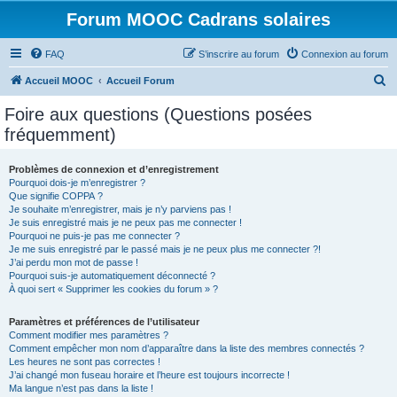
Forum MOOC Cadrans solaires
FAQ
S’inscrire au forum
Connexion au forum
R
Accueil MOOC
Accueil Forum
e
Foire aux questions (Questions posées
c
fréquemment)
h
e
Problèmes de connexion et d’enregistrement
Pourquoi dois-je m’enregistrer ?
r
Que signifie COPPA ?
c
Je souhaite m’enregistrer, mais je n’y parviens pas !
Je suis enregistré mais je ne peux pas me connecter !
h
Pourquoi ne puis-je pas me connecter ?
Je me suis enregistré par le passé mais je ne peux plus me connecter ?!
e
J’ai perdu mon mot de passe !
r
Pourquoi suis-je automatiquement déconnecté ?
À quoi sert « Supprimer les cookies du forum » ?
Paramètres et préférences de l’utilisateur
Comment modifier mes paramètres ?
Comment empêcher mon nom d’apparaître dans la liste des membres connectés ?
Les heures ne sont pas correctes !
J’ai changé mon fuseau horaire et l’heure est toujours incorrecte !
Ma langue n’est pas dans la liste !