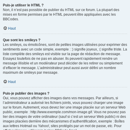
Puis-je utiliser le HTML ?
Non, il n’est pas possible de publier du HTML sur ce forum. La plupart des
mises en forme permises par le HTML peuvent être appliquées avec les
BBCodes.
Haut
Que sont les smileys ?
Les smileys, ou émoticônes, sont de petites images utilisées pour exprimer des
sentiments avec un code simple, exemple : :) signifie joyeux, :( signifie triste. La
liste complète des smileys est visible sur la page de rédaction de message.
Essayez toutefois de ne pas en abuser. Ils peuvent rapidement rendre un
message illisible et un modérateur peut décider de les retirer ou simplement
d’effacer le message. L’administrateur peut aussi avoir défini un nombre
maximum de smileys par message.
Haut
Puis-je publier des images ?
Oui, vous pouvez afficher des images dans vos messages. Par ailleurs, si
l’administrateur a autorisé les fichiers joints, vous pouvez charger une image
sur le forum. Autrement, vous devez lier une image placée sur un serveur Web
public, exemple : http://www.exemple.com/mon-image.gif. Vous ne pouvez pas
lier des images de votre ordinateur (sauf si c’est un serveur Web public) ni des
images placées derrière des mécanismes d’authentification, exemple : Boîtes
aux lettres Hotmail ou Yahoo!, sites protégés par un mot de passe, etc. Pour