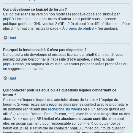
Qui a développé ce logiciel de forum ?
Ce logiciel (dans sa version non modifiée) est développé et distribué par
phpBB Limited
, qui en a les droits d’auteur. Il est publié sous la licence
publique générale GNU version 2 (GPL-2.0) et peut être diffusé librement. Pour
plus d’informations, visitez la page «
À propos de phpBB
» (en anglais).
Haut
Pourquoi la fonctionnalité X n’est pas disponible ?
Ce logiciel a été développé et mis sous licence par phpBB Limited. Si vous
pensez qu’une fonctionnalité nécessite d’être ajoutée, visitez la page
phpBB Ideas
(en anglais) où vous pouvez voter pour des idées proposées ou
en suggérer de nouvelles.
Haut
Qui contacter pour les abus ou les questions légales concernant ce
forum ?
Contactez n’importe lequel des administrateurs de la liste « L’équipe du
forum ». Si vous restez sans réponse alors prenez contact avec le propriétaire
du domaine (en faisant une
recherche sur whois
) ou si un service gratuit est
utilisé (exemple : Yahoo!, Free, f2s.com, etc.), avec le service de gestion ou des
abus. Notez que phpBB Limited
n’a absolument aucun contrôle
et ne peut
être, en aucun cas, tenu pour responsable sur
comment
,
où
ou
par qui
ce
forum est utilisé. Il est inutile de contacter phpBB Limited pour toute question