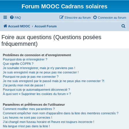
Forum MOOC Cadrans solaires
FAQ
S’inscrire au forum
Connexion au forum
R
Accueil MOOC
Accueil Forum
e
Foire aux questions (Questions posées
c
fréquemment)
h
e
Problèmes de connexion et d’enregistrement
Pourquoi dois-je m’enregistrer ?
r
Que signifie COPPA ?
c
Je souhaite m’enregistrer, mais je n’y parviens pas !
Je suis enregistré mais je ne peux pas me connecter !
h
Pourquoi ne puis-je pas me connecter ?
Je me suis enregistré par le passé mais je ne peux plus me connecter ?!
e
J’ai perdu mon mot de passe !
r
Pourquoi suis-je automatiquement déconnecté ?
À quoi sert « Supprimer les cookies du forum » ?
Paramètres et préférences de l’utilisateur
Comment modifier mes paramètres ?
Comment empêcher mon nom d’apparaître dans la liste des membres connectés ?
Les heures ne sont pas correctes !
J’ai changé mon fuseau horaire et l’heure est toujours incorrecte !
Ma langue n’est pas dans la liste !