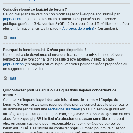
Qui a développé ce logiciel de forum ?
Ce logiciel (dans sa version non modifiée) est développé et distribué par
phpBB Limited
, qui en a les droits d’auteur. Il est publié sous la licence
publique générale GNU version 2 (GPL-2.0) et peut être diffusé librement. Pour
plus d’informations, visitez la page «
À propos de phpBB
» (en anglais).
Haut
Pourquoi la fonctionnalité X n’est pas disponible ?
Ce logiciel a été développé et mis sous licence par phpBB Limited. Si vous
pensez qu’une fonctionnalité nécessite d’être ajoutée, visitez la page
phpBB Ideas
(en anglais) où vous pouvez voter pour des idées proposées ou
en suggérer de nouvelles.
Haut
Qui contacter pour les abus ou les questions légales concernant ce
forum ?
Contactez n’importe lequel des administrateurs de la liste « L’équipe du
forum ». Si vous restez sans réponse alors prenez contact avec le propriétaire
du domaine (en faisant une
recherche sur whois
) ou si un service gratuit est
utilisé (exemple : Yahoo!, Free, f2s.com, etc.), avec le service de gestion ou des
abus. Notez que phpBB Limited
n’a absolument aucun contrôle
et ne peut
être, en aucun cas, tenu pour responsable sur
comment
,
où
ou
par qui
ce
forum est utilisé. Il est inutile de contacter phpBB Limited pour toute question