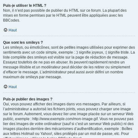
Puis-je utiliser le HTML ?
Non, il n’est pas possible de publier du HTML sur ce forum. La plupart des
mises en forme permises par le HTML peuvent être appliquées avec les
BBCodes.
Haut
Que sont les smileys ?
Les smileys, ou émoticônes, sont de petites images utilisées pour exprimer des
sentiments avec un code simple, exemple : :) signifie joyeux, :( signifie triste. La
liste complète des smileys est visible sur la page de rédaction de message.
Essayez toutefois de ne pas en abuser. Ils peuvent rapidement rendre un
message illisible et un modérateur peut décider de les retirer ou simplement
d’effacer le message. L’administrateur peut aussi avoir défini un nombre
maximum de smileys par message.
Haut
Puis-je publier des images ?
Oui, vous pouvez afficher des images dans vos messages. Par ailleurs, si
l’administrateur a autorisé les fichiers joints, vous pouvez charger une image
sur le forum. Autrement, vous devez lier une image placée sur un serveur Web
public, exemple : http://www.exemple.com/mon-image.gif. Vous ne pouvez pas
lier des images de votre ordinateur (sauf si c’est un serveur Web public) ni des
images placées derrière des mécanismes d’authentification, exemple : Boîtes
aux lettres Hotmail ou Yahoo!, sites protégés par un mot de passe, etc. Pour