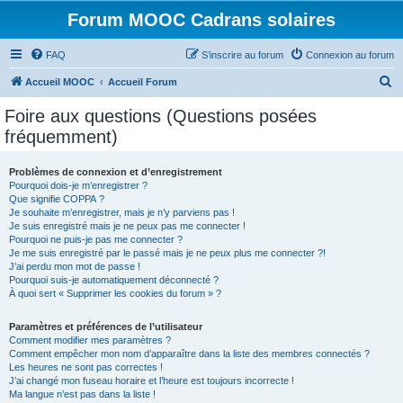
Forum MOOC Cadrans solaires
FAQ
S’inscrire au forum
Connexion au forum
R
Accueil MOOC
Accueil Forum
e
Foire aux questions (Questions posées
c
fréquemment)
h
e
Problèmes de connexion et d’enregistrement
Pourquoi dois-je m’enregistrer ?
r
Que signifie COPPA ?
c
Je souhaite m’enregistrer, mais je n’y parviens pas !
Je suis enregistré mais je ne peux pas me connecter !
h
Pourquoi ne puis-je pas me connecter ?
Je me suis enregistré par le passé mais je ne peux plus me connecter ?!
e
J’ai perdu mon mot de passe !
r
Pourquoi suis-je automatiquement déconnecté ?
À quoi sert « Supprimer les cookies du forum » ?
Paramètres et préférences de l’utilisateur
Comment modifier mes paramètres ?
Comment empêcher mon nom d’apparaître dans la liste des membres connectés ?
Les heures ne sont pas correctes !
J’ai changé mon fuseau horaire et l’heure est toujours incorrecte !
Ma langue n’est pas dans la liste !