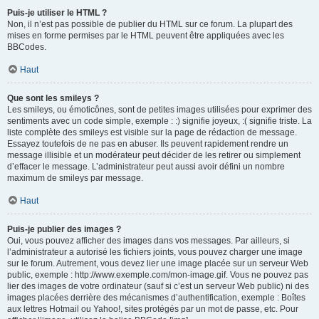
Puis-je utiliser le HTML ?
Non, il n’est pas possible de publier du HTML sur ce forum. La plupart des
mises en forme permises par le HTML peuvent être appliquées avec les
BBCodes.
Haut
Que sont les smileys ?
Les smileys, ou émoticônes, sont de petites images utilisées pour exprimer des
sentiments avec un code simple, exemple : :) signifie joyeux, :( signifie triste. La
liste complète des smileys est visible sur la page de rédaction de message.
Essayez toutefois de ne pas en abuser. Ils peuvent rapidement rendre un
message illisible et un modérateur peut décider de les retirer ou simplement
d’effacer le message. L’administrateur peut aussi avoir défini un nombre
maximum de smileys par message.
Haut
Puis-je publier des images ?
Oui, vous pouvez afficher des images dans vos messages. Par ailleurs, si
l’administrateur a autorisé les fichiers joints, vous pouvez charger une image
sur le forum. Autrement, vous devez lier une image placée sur un serveur Web
public, exemple : http://www.exemple.com/mon-image.gif. Vous ne pouvez pas
lier des images de votre ordinateur (sauf si c’est un serveur Web public) ni des
images placées derrière des mécanismes d’authentification, exemple : Boîtes
aux lettres Hotmail ou Yahoo!, sites protégés par un mot de passe, etc. Pour