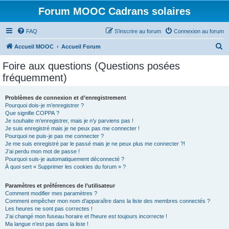
Forum MOOC Cadrans solaires
FAQ
S’inscrire au forum
Connexion au forum
R
Accueil MOOC
Accueil Forum
e
Foire aux questions (Questions posées
c
fréquemment)
h
e
Problèmes de connexion et d’enregistrement
Pourquoi dois-je m’enregistrer ?
r
Que signifie COPPA ?
c
Je souhaite m’enregistrer, mais je n’y parviens pas !
Je suis enregistré mais je ne peux pas me connecter !
h
Pourquoi ne puis-je pas me connecter ?
Je me suis enregistré par le passé mais je ne peux plus me connecter ?!
e
J’ai perdu mon mot de passe !
r
Pourquoi suis-je automatiquement déconnecté ?
À quoi sert « Supprimer les cookies du forum » ?
Paramètres et préférences de l’utilisateur
Comment modifier mes paramètres ?
Comment empêcher mon nom d’apparaître dans la liste des membres connectés ?
Les heures ne sont pas correctes !
J’ai changé mon fuseau horaire et l’heure est toujours incorrecte !
Ma langue n’est pas dans la liste !