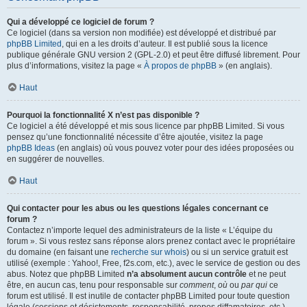
Qui a développé ce logiciel de forum ?
Ce logiciel (dans sa version non modifiée) est développé et distribué par
phpBB Limited
, qui en a les droits d’auteur. Il est publié sous la licence
publique générale GNU version 2 (GPL-2.0) et peut être diffusé librement. Pour
plus d’informations, visitez la page «
À propos de phpBB
» (en anglais).
Haut
Pourquoi la fonctionnalité X n’est pas disponible ?
Ce logiciel a été développé et mis sous licence par phpBB Limited. Si vous
pensez qu’une fonctionnalité nécessite d’être ajoutée, visitez la page
phpBB Ideas
(en anglais) où vous pouvez voter pour des idées proposées ou
en suggérer de nouvelles.
Haut
Qui contacter pour les abus ou les questions légales concernant ce
forum ?
Contactez n’importe lequel des administrateurs de la liste « L’équipe du
forum ». Si vous restez sans réponse alors prenez contact avec le propriétaire
du domaine (en faisant une
recherche sur whois
) ou si un service gratuit est
utilisé (exemple : Yahoo!, Free, f2s.com, etc.), avec le service de gestion ou des
abus. Notez que phpBB Limited
n’a absolument aucun contrôle
et ne peut
être, en aucun cas, tenu pour responsable sur
comment
,
où
ou
par qui
ce
forum est utilisé. Il est inutile de contacter phpBB Limited pour toute question