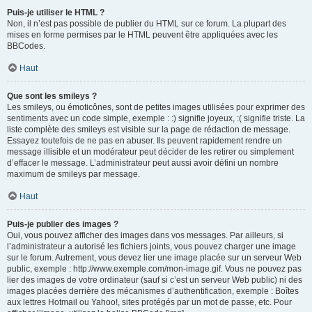
Puis-je utiliser le HTML ?
Non, il n’est pas possible de publier du HTML sur ce forum. La plupart des
mises en forme permises par le HTML peuvent être appliquées avec les
BBCodes.
Haut
Que sont les smileys ?
Les smileys, ou émoticônes, sont de petites images utilisées pour exprimer des
sentiments avec un code simple, exemple : :) signifie joyeux, :( signifie triste. La
liste complète des smileys est visible sur la page de rédaction de message.
Essayez toutefois de ne pas en abuser. Ils peuvent rapidement rendre un
message illisible et un modérateur peut décider de les retirer ou simplement
d’effacer le message. L’administrateur peut aussi avoir défini un nombre
maximum de smileys par message.
Haut
Puis-je publier des images ?
Oui, vous pouvez afficher des images dans vos messages. Par ailleurs, si
l’administrateur a autorisé les fichiers joints, vous pouvez charger une image
sur le forum. Autrement, vous devez lier une image placée sur un serveur Web
public, exemple : http://www.exemple.com/mon-image.gif. Vous ne pouvez pas
lier des images de votre ordinateur (sauf si c’est un serveur Web public) ni des
images placées derrière des mécanismes d’authentification, exemple : Boîtes
aux lettres Hotmail ou Yahoo!, sites protégés par un mot de passe, etc. Pour