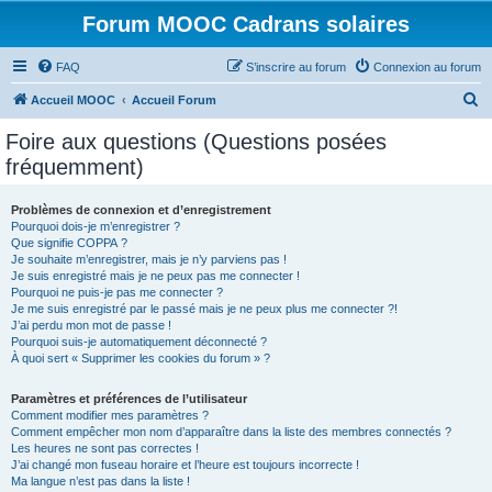
Forum MOOC Cadrans solaires
FAQ
S’inscrire au forum
Connexion au forum
R
Accueil MOOC
Accueil Forum
e
Foire aux questions (Questions posées
c
fréquemment)
h
e
Problèmes de connexion et d’enregistrement
Pourquoi dois-je m’enregistrer ?
r
Que signifie COPPA ?
c
Je souhaite m’enregistrer, mais je n’y parviens pas !
Je suis enregistré mais je ne peux pas me connecter !
h
Pourquoi ne puis-je pas me connecter ?
Je me suis enregistré par le passé mais je ne peux plus me connecter ?!
e
J’ai perdu mon mot de passe !
r
Pourquoi suis-je automatiquement déconnecté ?
À quoi sert « Supprimer les cookies du forum » ?
Paramètres et préférences de l’utilisateur
Comment modifier mes paramètres ?
Comment empêcher mon nom d’apparaître dans la liste des membres connectés ?
Les heures ne sont pas correctes !
J’ai changé mon fuseau horaire et l’heure est toujours incorrecte !
Ma langue n’est pas dans la liste !