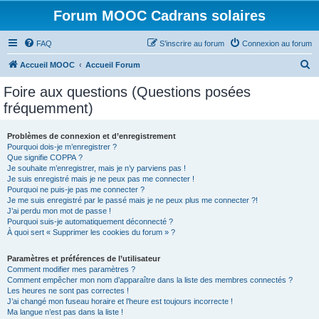
Forum MOOC Cadrans solaires
FAQ
S’inscrire au forum
Connexion au forum
R
Accueil MOOC
Accueil Forum
e
Foire aux questions (Questions posées
c
fréquemment)
h
e
Problèmes de connexion et d’enregistrement
Pourquoi dois-je m’enregistrer ?
r
Que signifie COPPA ?
c
Je souhaite m’enregistrer, mais je n’y parviens pas !
Je suis enregistré mais je ne peux pas me connecter !
h
Pourquoi ne puis-je pas me connecter ?
Je me suis enregistré par le passé mais je ne peux plus me connecter ?!
e
J’ai perdu mon mot de passe !
r
Pourquoi suis-je automatiquement déconnecté ?
À quoi sert « Supprimer les cookies du forum » ?
Paramètres et préférences de l’utilisateur
Comment modifier mes paramètres ?
Comment empêcher mon nom d’apparaître dans la liste des membres connectés ?
Les heures ne sont pas correctes !
J’ai changé mon fuseau horaire et l’heure est toujours incorrecte !
Ma langue n’est pas dans la liste !