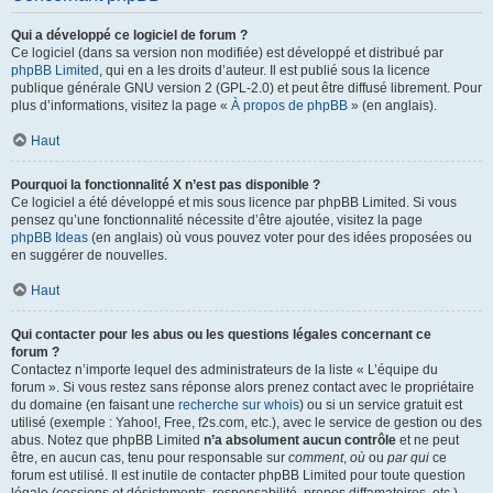
Qui a développé ce logiciel de forum ?
Ce logiciel (dans sa version non modifiée) est développé et distribué par
phpBB Limited
, qui en a les droits d’auteur. Il est publié sous la licence
publique générale GNU version 2 (GPL-2.0) et peut être diffusé librement. Pour
plus d’informations, visitez la page «
À propos de phpBB
» (en anglais).
Haut
Pourquoi la fonctionnalité X n’est pas disponible ?
Ce logiciel a été développé et mis sous licence par phpBB Limited. Si vous
pensez qu’une fonctionnalité nécessite d’être ajoutée, visitez la page
phpBB Ideas
(en anglais) où vous pouvez voter pour des idées proposées ou
en suggérer de nouvelles.
Haut
Qui contacter pour les abus ou les questions légales concernant ce
forum ?
Contactez n’importe lequel des administrateurs de la liste « L’équipe du
forum ». Si vous restez sans réponse alors prenez contact avec le propriétaire
du domaine (en faisant une
recherche sur whois
) ou si un service gratuit est
utilisé (exemple : Yahoo!, Free, f2s.com, etc.), avec le service de gestion ou des
abus. Notez que phpBB Limited
n’a absolument aucun contrôle
et ne peut
être, en aucun cas, tenu pour responsable sur
comment
,
où
ou
par qui
ce
forum est utilisé. Il est inutile de contacter phpBB Limited pour toute question