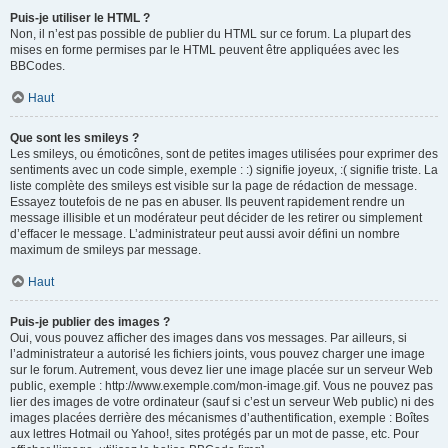
Puis-je utiliser le HTML ?
Non, il n’est pas possible de publier du HTML sur ce forum. La plupart des
mises en forme permises par le HTML peuvent être appliquées avec les
BBCodes.
Haut
Que sont les smileys ?
Les smileys, ou émoticônes, sont de petites images utilisées pour exprimer des
sentiments avec un code simple, exemple : :) signifie joyeux, :( signifie triste. La
liste complète des smileys est visible sur la page de rédaction de message.
Essayez toutefois de ne pas en abuser. Ils peuvent rapidement rendre un
message illisible et un modérateur peut décider de les retirer ou simplement
d’effacer le message. L’administrateur peut aussi avoir défini un nombre
maximum de smileys par message.
Haut
Puis-je publier des images ?
Oui, vous pouvez afficher des images dans vos messages. Par ailleurs, si
l’administrateur a autorisé les fichiers joints, vous pouvez charger une image
sur le forum. Autrement, vous devez lier une image placée sur un serveur Web
public, exemple : http://www.exemple.com/mon-image.gif. Vous ne pouvez pas
lier des images de votre ordinateur (sauf si c’est un serveur Web public) ni des
images placées derrière des mécanismes d’authentification, exemple : Boîtes
aux lettres Hotmail ou Yahoo!, sites protégés par un mot de passe, etc. Pour