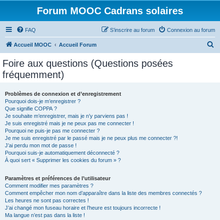
Forum MOOC Cadrans solaires
FAQ
S’inscrire au forum
Connexion au forum
R
Accueil MOOC
Accueil Forum
e
Foire aux questions (Questions posées
c
fréquemment)
h
e
Problèmes de connexion et d’enregistrement
Pourquoi dois-je m’enregistrer ?
r
Que signifie COPPA ?
c
Je souhaite m’enregistrer, mais je n’y parviens pas !
Je suis enregistré mais je ne peux pas me connecter !
h
Pourquoi ne puis-je pas me connecter ?
Je me suis enregistré par le passé mais je ne peux plus me connecter ?!
e
J’ai perdu mon mot de passe !
r
Pourquoi suis-je automatiquement déconnecté ?
À quoi sert « Supprimer les cookies du forum » ?
Paramètres et préférences de l’utilisateur
Comment modifier mes paramètres ?
Comment empêcher mon nom d’apparaître dans la liste des membres connectés ?
Les heures ne sont pas correctes !
J’ai changé mon fuseau horaire et l’heure est toujours incorrecte !
Ma langue n’est pas dans la liste !