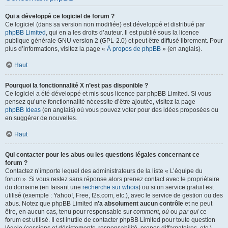
Qui a développé ce logiciel de forum ?
Ce logiciel (dans sa version non modifiée) est développé et distribué par
phpBB Limited
, qui en a les droits d’auteur. Il est publié sous la licence
publique générale GNU version 2 (GPL-2.0) et peut être diffusé librement. Pour
plus d’informations, visitez la page «
À propos de phpBB
» (en anglais).
Haut
Pourquoi la fonctionnalité X n’est pas disponible ?
Ce logiciel a été développé et mis sous licence par phpBB Limited. Si vous
pensez qu’une fonctionnalité nécessite d’être ajoutée, visitez la page
phpBB Ideas
(en anglais) où vous pouvez voter pour des idées proposées ou
en suggérer de nouvelles.
Haut
Qui contacter pour les abus ou les questions légales concernant ce
forum ?
Contactez n’importe lequel des administrateurs de la liste « L’équipe du
forum ». Si vous restez sans réponse alors prenez contact avec le propriétaire
du domaine (en faisant une
recherche sur whois
) ou si un service gratuit est
utilisé (exemple : Yahoo!, Free, f2s.com, etc.), avec le service de gestion ou des
abus. Notez que phpBB Limited
n’a absolument aucun contrôle
et ne peut
être, en aucun cas, tenu pour responsable sur
comment
,
où
ou
par qui
ce
forum est utilisé. Il est inutile de contacter phpBB Limited pour toute question