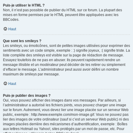
Puis-je utiliser le HTML ?
Non, il n’est pas possible de publier du HTML sur ce forum. La plupart des
mises en forme permises par le HTML peuvent être appliquées avec les
BBCodes.
Haut
Que sont les smileys ?
Les smileys, ou émoticônes, sont de petites images utilisées pour exprimer des
sentiments avec un code simple, exemple : :) signifie joyeux, :( signifie triste. La
liste complète des smileys est visible sur la page de rédaction de message.
Essayez toutefois de ne pas en abuser. Ils peuvent rapidement rendre un
message illisible et un modérateur peut décider de les retirer ou simplement
d’effacer le message. L’administrateur peut aussi avoir défini un nombre
maximum de smileys par message.
Haut
Puis-je publier des images ?
Oui, vous pouvez afficher des images dans vos messages. Par ailleurs, si
l’administrateur a autorisé les fichiers joints, vous pouvez charger une image
sur le forum. Autrement, vous devez lier une image placée sur un serveur Web
public, exemple : http://www.exemple.com/mon-image.gif. Vous ne pouvez pas
lier des images de votre ordinateur (sauf si c’est un serveur Web public) ni des
images placées derrière des mécanismes d’authentification, exemple : Boîtes
aux lettres Hotmail ou Yahoo!, sites protégés par un mot de passe, etc. Pour