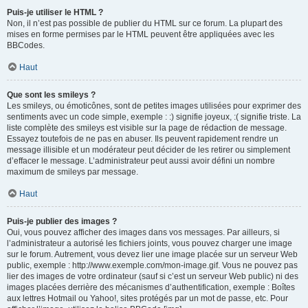
Puis-je utiliser le HTML ?
Non, il n’est pas possible de publier du HTML sur ce forum. La plupart des
mises en forme permises par le HTML peuvent être appliquées avec les
BBCodes.
Haut
Que sont les smileys ?
Les smileys, ou émoticônes, sont de petites images utilisées pour exprimer des
sentiments avec un code simple, exemple : :) signifie joyeux, :( signifie triste. La
liste complète des smileys est visible sur la page de rédaction de message.
Essayez toutefois de ne pas en abuser. Ils peuvent rapidement rendre un
message illisible et un modérateur peut décider de les retirer ou simplement
d’effacer le message. L’administrateur peut aussi avoir défini un nombre
maximum de smileys par message.
Haut
Puis-je publier des images ?
Oui, vous pouvez afficher des images dans vos messages. Par ailleurs, si
l’administrateur a autorisé les fichiers joints, vous pouvez charger une image
sur le forum. Autrement, vous devez lier une image placée sur un serveur Web
public, exemple : http://www.exemple.com/mon-image.gif. Vous ne pouvez pas
lier des images de votre ordinateur (sauf si c’est un serveur Web public) ni des
images placées derrière des mécanismes d’authentification, exemple : Boîtes
aux lettres Hotmail ou Yahoo!, sites protégés par un mot de passe, etc. Pour