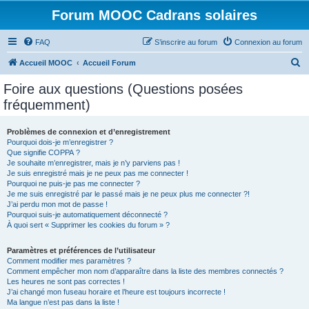
Forum MOOC Cadrans solaires
FAQ
S’inscrire au forum
Connexion au forum
R
Accueil MOOC
Accueil Forum
e
Foire aux questions (Questions posées
c
fréquemment)
h
e
Problèmes de connexion et d’enregistrement
Pourquoi dois-je m’enregistrer ?
r
Que signifie COPPA ?
c
Je souhaite m’enregistrer, mais je n’y parviens pas !
Je suis enregistré mais je ne peux pas me connecter !
h
Pourquoi ne puis-je pas me connecter ?
Je me suis enregistré par le passé mais je ne peux plus me connecter ?!
e
J’ai perdu mon mot de passe !
r
Pourquoi suis-je automatiquement déconnecté ?
À quoi sert « Supprimer les cookies du forum » ?
Paramètres et préférences de l’utilisateur
Comment modifier mes paramètres ?
Comment empêcher mon nom d’apparaître dans la liste des membres connectés ?
Les heures ne sont pas correctes !
J’ai changé mon fuseau horaire et l’heure est toujours incorrecte !
Ma langue n’est pas dans la liste !