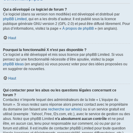
Qui a développé ce logiciel de forum ?
Ce logiciel (dans sa version non modifiée) est développé et distribué par
phpBB Limited
, qui en a les droits d’auteur. Il est publié sous la licence
publique générale GNU version 2 (GPL-2.0) et peut être diffusé librement. Pour
plus d’informations, visitez la page «
À propos de phpBB
» (en anglais).
Haut
Pourquoi la fonctionnalité X n’est pas disponible ?
Ce logiciel a été développé et mis sous licence par phpBB Limited. Si vous
pensez qu’une fonctionnalité nécessite d’être ajoutée, visitez la page
phpBB Ideas
(en anglais) où vous pouvez voter pour des idées proposées ou
en suggérer de nouvelles.
Haut
Qui contacter pour les abus ou les questions légales concernant ce
forum ?
Contactez n’importe lequel des administrateurs de la liste « L’équipe du
forum ». Si vous restez sans réponse alors prenez contact avec le propriétaire
du domaine (en faisant une
recherche sur whois
) ou si un service gratuit est
utilisé (exemple : Yahoo!, Free, f2s.com, etc.), avec le service de gestion ou des
abus. Notez que phpBB Limited
n’a absolument aucun contrôle
et ne peut
être, en aucun cas, tenu pour responsable sur
comment
,
où
ou
par qui
ce
forum est utilisé. Il est inutile de contacter phpBB Limited pour toute question