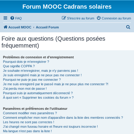
Forum MOOC Cadrans solaires
FAQ
S’inscrire au forum
Connexion au forum
R
Accueil MOOC
Accueil Forum
e
Foire aux questions (Questions posées
c
fréquemment)
h
e
Problèmes de connexion et d’enregistrement
Pourquoi dois-je m’enregistrer ?
r
Que signifie COPPA ?
c
Je souhaite m’enregistrer, mais je n’y parviens pas !
Je suis enregistré mais je ne peux pas me connecter !
h
Pourquoi ne puis-je pas me connecter ?
Je me suis enregistré par le passé mais je ne peux plus me connecter ?!
e
J’ai perdu mon mot de passe !
r
Pourquoi suis-je automatiquement déconnecté ?
À quoi sert « Supprimer les cookies du forum » ?
Paramètres et préférences de l’utilisateur
Comment modifier mes paramètres ?
Comment empêcher mon nom d’apparaître dans la liste des membres connectés ?
Les heures ne sont pas correctes !
J’ai changé mon fuseau horaire et l’heure est toujours incorrecte !
Ma langue n’est pas dans la liste !