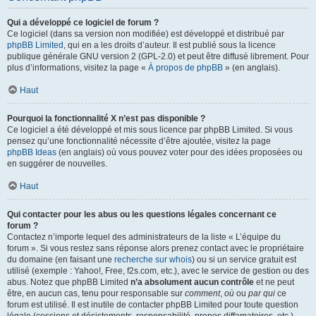
Qui a développé ce logiciel de forum ?
Ce logiciel (dans sa version non modifiée) est développé et distribué par
phpBB Limited
, qui en a les droits d’auteur. Il est publié sous la licence
publique générale GNU version 2 (GPL-2.0) et peut être diffusé librement. Pour
plus d’informations, visitez la page «
À propos de phpBB
» (en anglais).
Haut
Pourquoi la fonctionnalité X n’est pas disponible ?
Ce logiciel a été développé et mis sous licence par phpBB Limited. Si vous
pensez qu’une fonctionnalité nécessite d’être ajoutée, visitez la page
phpBB Ideas
(en anglais) où vous pouvez voter pour des idées proposées ou
en suggérer de nouvelles.
Haut
Qui contacter pour les abus ou les questions légales concernant ce
forum ?
Contactez n’importe lequel des administrateurs de la liste « L’équipe du
forum ». Si vous restez sans réponse alors prenez contact avec le propriétaire
du domaine (en faisant une
recherche sur whois
) ou si un service gratuit est
utilisé (exemple : Yahoo!, Free, f2s.com, etc.), avec le service de gestion ou des
abus. Notez que phpBB Limited
n’a absolument aucun contrôle
et ne peut
être, en aucun cas, tenu pour responsable sur
comment
,
où
ou
par qui
ce
forum est utilisé. Il est inutile de contacter phpBB Limited pour toute question