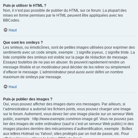
Puis-je utiliser le HTML ?
Non, il n’est pas possible de publier du HTML sur ce forum. La plupart des
mises en forme permises par le HTML peuvent être appliquées avec les
BBCodes.
Haut
Que sont les smileys ?
Les smileys, ou émoticônes, sont de petites images utilisées pour exprimer des
sentiments avec un code simple, exemple : :) signifie joyeux, :( signifie triste. La
liste complète des smileys est visible sur la page de rédaction de message.
Essayez toutefois de ne pas en abuser. Ils peuvent rapidement rendre un
message illisible et un modérateur peut décider de les retirer ou simplement
d’effacer le message. L’administrateur peut aussi avoir défini un nombre
maximum de smileys par message.
Haut
Puis-je publier des images ?
Oui, vous pouvez afficher des images dans vos messages. Par ailleurs, si
l’administrateur a autorisé les fichiers joints, vous pouvez charger une image
sur le forum. Autrement, vous devez lier une image placée sur un serveur Web
public, exemple : http://www.exemple.com/mon-image.gif. Vous ne pouvez pas
lier des images de votre ordinateur (sauf si c’est un serveur Web public) ni des
images placées derrière des mécanismes d’authentification, exemple : Boîtes
aux lettres Hotmail ou Yahoo!, sites protégés par un mot de passe, etc. Pour