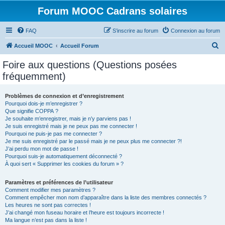
Forum MOOC Cadrans solaires
FAQ
S’inscrire au forum
Connexion au forum
R
Accueil MOOC
Accueil Forum
e
Foire aux questions (Questions posées
c
fréquemment)
h
e
Problèmes de connexion et d’enregistrement
Pourquoi dois-je m’enregistrer ?
r
Que signifie COPPA ?
c
Je souhaite m’enregistrer, mais je n’y parviens pas !
Je suis enregistré mais je ne peux pas me connecter !
h
Pourquoi ne puis-je pas me connecter ?
Je me suis enregistré par le passé mais je ne peux plus me connecter ?!
e
J’ai perdu mon mot de passe !
r
Pourquoi suis-je automatiquement déconnecté ?
À quoi sert « Supprimer les cookies du forum » ?
Paramètres et préférences de l’utilisateur
Comment modifier mes paramètres ?
Comment empêcher mon nom d’apparaître dans la liste des membres connectés ?
Les heures ne sont pas correctes !
J’ai changé mon fuseau horaire et l’heure est toujours incorrecte !
Ma langue n’est pas dans la liste !