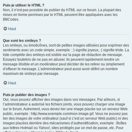
Puis-je utiliser le HTML ?
Non, il n’est pas possible de publier du HTML sur ce forum. La plupart des
mises en forme permises par le HTML peuvent être appliquées avec les
BBCodes.
Haut
Que sont les smileys ?
Les smileys, ou émoticônes, sont de petites images utilisées pour exprimer des
sentiments avec un code simple, exemple : :) signifie joyeux, :( signifie triste. La
liste complète des smileys est visible sur la page de rédaction de message.
Essayez toutefois de ne pas en abuser. Ils peuvent rapidement rendre un
message illisible et un modérateur peut décider de les retirer ou simplement
d’effacer le message. L’administrateur peut aussi avoir défini un nombre
maximum de smileys par message.
Haut
Puis-je publier des images ?
Oui, vous pouvez afficher des images dans vos messages. Par ailleurs, si
l’administrateur a autorisé les fichiers joints, vous pouvez charger une image
sur le forum. Autrement, vous devez lier une image placée sur un serveur Web
public, exemple : http://www.exemple.com/mon-image.gif. Vous ne pouvez pas
lier des images de votre ordinateur (sauf si c’est un serveur Web public) ni des
images placées derrière des mécanismes d’authentification, exemple : Boîtes
aux lettres Hotmail ou Yahoo!, sites protégés par un mot de passe, etc. Pour