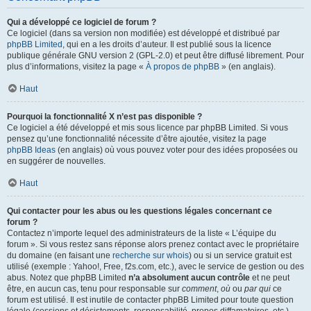
Qui a développé ce logiciel de forum ?
Ce logiciel (dans sa version non modifiée) est développé et distribué par
phpBB Limited
, qui en a les droits d’auteur. Il est publié sous la licence
publique générale GNU version 2 (GPL-2.0) et peut être diffusé librement. Pour
plus d’informations, visitez la page «
À propos de phpBB
» (en anglais).
Haut
Pourquoi la fonctionnalité X n’est pas disponible ?
Ce logiciel a été développé et mis sous licence par phpBB Limited. Si vous
pensez qu’une fonctionnalité nécessite d’être ajoutée, visitez la page
phpBB Ideas
(en anglais) où vous pouvez voter pour des idées proposées ou
en suggérer de nouvelles.
Haut
Qui contacter pour les abus ou les questions légales concernant ce
forum ?
Contactez n’importe lequel des administrateurs de la liste « L’équipe du
forum ». Si vous restez sans réponse alors prenez contact avec le propriétaire
du domaine (en faisant une
recherche sur whois
) ou si un service gratuit est
utilisé (exemple : Yahoo!, Free, f2s.com, etc.), avec le service de gestion ou des
abus. Notez que phpBB Limited
n’a absolument aucun contrôle
et ne peut
être, en aucun cas, tenu pour responsable sur
comment
,
où
ou
par qui
ce
forum est utilisé. Il est inutile de contacter phpBB Limited pour toute question