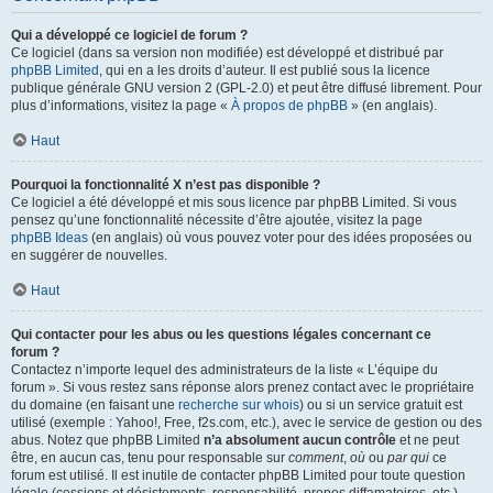
Qui a développé ce logiciel de forum ?
Ce logiciel (dans sa version non modifiée) est développé et distribué par
phpBB Limited
, qui en a les droits d’auteur. Il est publié sous la licence
publique générale GNU version 2 (GPL-2.0) et peut être diffusé librement. Pour
plus d’informations, visitez la page «
À propos de phpBB
» (en anglais).
Haut
Pourquoi la fonctionnalité X n’est pas disponible ?
Ce logiciel a été développé et mis sous licence par phpBB Limited. Si vous
pensez qu’une fonctionnalité nécessite d’être ajoutée, visitez la page
phpBB Ideas
(en anglais) où vous pouvez voter pour des idées proposées ou
en suggérer de nouvelles.
Haut
Qui contacter pour les abus ou les questions légales concernant ce
forum ?
Contactez n’importe lequel des administrateurs de la liste « L’équipe du
forum ». Si vous restez sans réponse alors prenez contact avec le propriétaire
du domaine (en faisant une
recherche sur whois
) ou si un service gratuit est
utilisé (exemple : Yahoo!, Free, f2s.com, etc.), avec le service de gestion ou des
abus. Notez que phpBB Limited
n’a absolument aucun contrôle
et ne peut
être, en aucun cas, tenu pour responsable sur
comment
,
où
ou
par qui
ce
forum est utilisé. Il est inutile de contacter phpBB Limited pour toute question