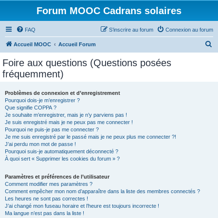
Forum MOOC Cadrans solaires
FAQ
S’inscrire au forum
Connexion au forum
R
Accueil MOOC
Accueil Forum
e
Foire aux questions (Questions posées
c
fréquemment)
h
e
Problèmes de connexion et d’enregistrement
Pourquoi dois-je m’enregistrer ?
r
Que signifie COPPA ?
c
Je souhaite m’enregistrer, mais je n’y parviens pas !
Je suis enregistré mais je ne peux pas me connecter !
h
Pourquoi ne puis-je pas me connecter ?
Je me suis enregistré par le passé mais je ne peux plus me connecter ?!
e
J’ai perdu mon mot de passe !
r
Pourquoi suis-je automatiquement déconnecté ?
À quoi sert « Supprimer les cookies du forum » ?
Paramètres et préférences de l’utilisateur
Comment modifier mes paramètres ?
Comment empêcher mon nom d’apparaître dans la liste des membres connectés ?
Les heures ne sont pas correctes !
J’ai changé mon fuseau horaire et l’heure est toujours incorrecte !
Ma langue n’est pas dans la liste !