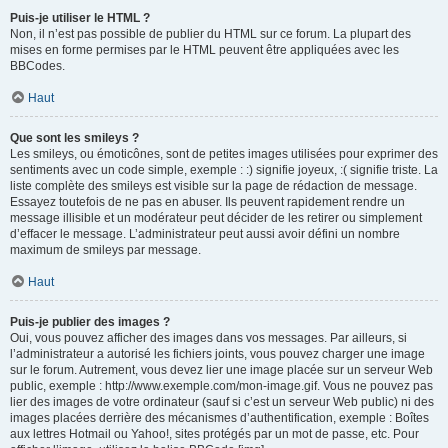
Puis-je utiliser le HTML ?
Non, il n’est pas possible de publier du HTML sur ce forum. La plupart des
mises en forme permises par le HTML peuvent être appliquées avec les
BBCodes.
Haut
Que sont les smileys ?
Les smileys, ou émoticônes, sont de petites images utilisées pour exprimer des
sentiments avec un code simple, exemple : :) signifie joyeux, :( signifie triste. La
liste complète des smileys est visible sur la page de rédaction de message.
Essayez toutefois de ne pas en abuser. Ils peuvent rapidement rendre un
message illisible et un modérateur peut décider de les retirer ou simplement
d’effacer le message. L’administrateur peut aussi avoir défini un nombre
maximum de smileys par message.
Haut
Puis-je publier des images ?
Oui, vous pouvez afficher des images dans vos messages. Par ailleurs, si
l’administrateur a autorisé les fichiers joints, vous pouvez charger une image
sur le forum. Autrement, vous devez lier une image placée sur un serveur Web
public, exemple : http://www.exemple.com/mon-image.gif. Vous ne pouvez pas
lier des images de votre ordinateur (sauf si c’est un serveur Web public) ni des
images placées derrière des mécanismes d’authentification, exemple : Boîtes
aux lettres Hotmail ou Yahoo!, sites protégés par un mot de passe, etc. Pour