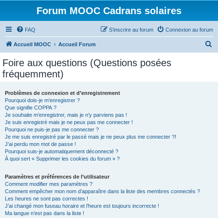
Forum MOOC Cadrans solaires
FAQ
S’inscrire au forum
Connexion au forum
R
Accueil MOOC
Accueil Forum
e
Foire aux questions (Questions posées
c
fréquemment)
h
e
Problèmes de connexion et d’enregistrement
Pourquoi dois-je m’enregistrer ?
r
Que signifie COPPA ?
c
Je souhaite m’enregistrer, mais je n’y parviens pas !
Je suis enregistré mais je ne peux pas me connecter !
h
Pourquoi ne puis-je pas me connecter ?
Je me suis enregistré par le passé mais je ne peux plus me connecter ?!
e
J’ai perdu mon mot de passe !
r
Pourquoi suis-je automatiquement déconnecté ?
À quoi sert « Supprimer les cookies du forum » ?
Paramètres et préférences de l’utilisateur
Comment modifier mes paramètres ?
Comment empêcher mon nom d’apparaître dans la liste des membres connectés ?
Les heures ne sont pas correctes !
J’ai changé mon fuseau horaire et l’heure est toujours incorrecte !
Ma langue n’est pas dans la liste !