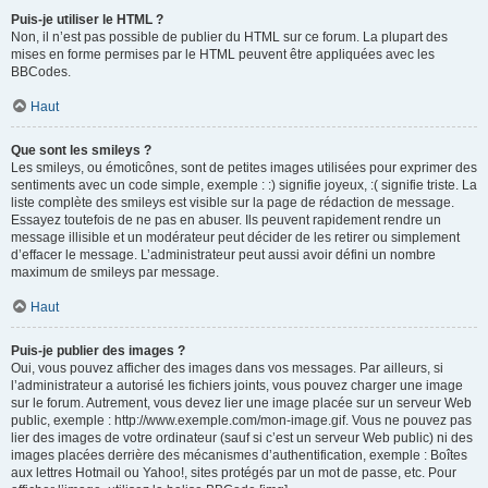
Puis-je utiliser le HTML ?
Non, il n’est pas possible de publier du HTML sur ce forum. La plupart des
mises en forme permises par le HTML peuvent être appliquées avec les
BBCodes.
Haut
Que sont les smileys ?
Les smileys, ou émoticônes, sont de petites images utilisées pour exprimer des
sentiments avec un code simple, exemple : :) signifie joyeux, :( signifie triste. La
liste complète des smileys est visible sur la page de rédaction de message.
Essayez toutefois de ne pas en abuser. Ils peuvent rapidement rendre un
message illisible et un modérateur peut décider de les retirer ou simplement
d’effacer le message. L’administrateur peut aussi avoir défini un nombre
maximum de smileys par message.
Haut
Puis-je publier des images ?
Oui, vous pouvez afficher des images dans vos messages. Par ailleurs, si
l’administrateur a autorisé les fichiers joints, vous pouvez charger une image
sur le forum. Autrement, vous devez lier une image placée sur un serveur Web
public, exemple : http://www.exemple.com/mon-image.gif. Vous ne pouvez pas
lier des images de votre ordinateur (sauf si c’est un serveur Web public) ni des
images placées derrière des mécanismes d’authentification, exemple : Boîtes
aux lettres Hotmail ou Yahoo!, sites protégés par un mot de passe, etc. Pour