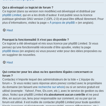
Qui a développé ce logiciel de forum ?
Ce logiciel (dans sa version non modifiée) est développé et distribué par
phpBB Limited
, qui en a les droits d’auteur. Il est publié sous la licence
publique générale GNU version 2 (GPL-2.0) et peut être diffusé librement. Pour
plus d’informations, visitez la page «
À propos de phpBB
» (en anglais).
Haut
Pourquoi la fonctionnalité X n’est pas disponible ?
Ce logiciel a été développé et mis sous licence par phpBB Limited. Si vous
pensez qu’une fonctionnalité nécessite d’être ajoutée, visitez la page
phpBB Ideas
(en anglais) où vous pouvez voter pour des idées proposées ou
en suggérer de nouvelles.
Haut
Qui contacter pour les abus ou les questions légales concernant ce
forum ?
Contactez n’importe lequel des administrateurs de la liste « L’équipe du
forum ». Si vous restez sans réponse alors prenez contact avec le propriétaire
du domaine (en faisant une
recherche sur whois
) ou si un service gratuit est
utilisé (exemple : Yahoo!, Free, f2s.com, etc.), avec le service de gestion ou des
abus. Notez que phpBB Limited
n’a absolument aucun contrôle
et ne peut
être, en aucun cas, tenu pour responsable sur
comment
,
où
ou
par qui
ce
forum est utilisé. Il est inutile de contacter phpBB Limited pour toute question