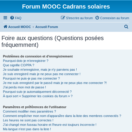
Forum MOOC Cadrans solaires
FAQ
S’inscrire au forum
Connexion au forum
R
Accueil MOOC
Accueil Forum
e
Foire aux questions (Questions posées
c
fréquemment)
h
e
Problèmes de connexion et d’enregistrement
Pourquoi dois-je m’enregistrer ?
r
Que signifie COPPA ?
c
Je souhaite m’enregistrer, mais je n’y parviens pas !
Je suis enregistré mais je ne peux pas me connecter !
h
Pourquoi ne puis-je pas me connecter ?
Je me suis enregistré par le passé mais je ne peux plus me connecter ?!
e
J’ai perdu mon mot de passe !
r
Pourquoi suis-je automatiquement déconnecté ?
À quoi sert « Supprimer les cookies du forum » ?
Paramètres et préférences de l’utilisateur
Comment modifier mes paramètres ?
Comment empêcher mon nom d’apparaître dans la liste des membres connectés ?
Les heures ne sont pas correctes !
J’ai changé mon fuseau horaire et l’heure est toujours incorrecte !
Ma langue n’est pas dans la liste !