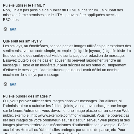
Puis-je utiliser le HTML ?
Non, il n’est pas possible de publier du HTML sur ce forum. La plupart des
mises en forme permises par le HTML peuvent être appliquées avec les
BBCodes.
Haut
Que sont les smileys ?
Les smileys, ou émoticônes, sont de petites images utilisées pour exprimer des
sentiments avec un code simple, exemple : :) signifie joyeux, :( signifie triste. La
liste complète des smileys est visible sur la page de rédaction de message.
Essayez toutefois de ne pas en abuser. Ils peuvent rapidement rendre un
message illisible et un modérateur peut décider de les retirer ou simplement
d’effacer le message. L’administrateur peut aussi avoir défini un nombre
maximum de smileys par message.
Haut
Puis-je publier des images ?
Oui, vous pouvez afficher des images dans vos messages. Par ailleurs, si
l’administrateur a autorisé les fichiers joints, vous pouvez charger une image
sur le forum. Autrement, vous devez lier une image placée sur un serveur Web
public, exemple : http://www.exemple.com/mon-image.gif. Vous ne pouvez pas
lier des images de votre ordinateur (sauf si c’est un serveur Web public) ni des
images placées derrière des mécanismes d’authentification, exemple : Boîtes
aux lettres Hotmail ou Yahoo!, sites protégés par un mot de passe, etc. Pour