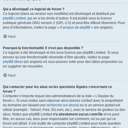
Qui a développé ce logiciel de forum ?
Ce logiciel (dans sa version non modifiée) est développé et distribué par
phpBB Limited
, qui en a les droits d’auteur. Il est publié sous la licence
publique générale GNU version 2 (GPL-2.0) et peut être diffusé librement. Pour
plus d’informations, visitez la page «
À propos de phpBB
» (en anglais).
Haut
Pourquoi la fonctionnalité X n’est pas disponible ?
Ce logiciel a été développé et mis sous licence par phpBB Limited. Si vous
pensez qu’une fonctionnalité nécessite d’être ajoutée, visitez la page
phpBB Ideas
(en anglais) où vous pouvez voter pour des idées proposées ou
en suggérer de nouvelles.
Haut
Qui contacter pour les abus ou les questions légales concernant ce
forum ?
Contactez n’importe lequel des administrateurs de la liste « L’équipe du
forum ». Si vous restez sans réponse alors prenez contact avec le propriétaire
du domaine (en faisant une
recherche sur whois
) ou si un service gratuit est
utilisé (exemple : Yahoo!, Free, f2s.com, etc.), avec le service de gestion ou des
abus. Notez que phpBB Limited
n’a absolument aucun contrôle
et ne peut
être, en aucun cas, tenu pour responsable sur
comment
,
où
ou
par qui
ce
forum est utilisé. Il est inutile de contacter phpBB Limited pour toute question