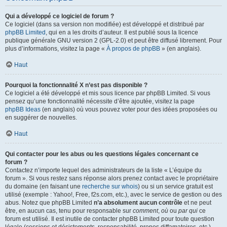
Qui a développé ce logiciel de forum ?
Ce logiciel (dans sa version non modifiée) est développé et distribué par
phpBB Limited
, qui en a les droits d’auteur. Il est publié sous la licence
publique générale GNU version 2 (GPL-2.0) et peut être diffusé librement. Pour
plus d’informations, visitez la page «
À propos de phpBB
» (en anglais).
Haut
Pourquoi la fonctionnalité X n’est pas disponible ?
Ce logiciel a été développé et mis sous licence par phpBB Limited. Si vous
pensez qu’une fonctionnalité nécessite d’être ajoutée, visitez la page
phpBB Ideas
(en anglais) où vous pouvez voter pour des idées proposées ou
en suggérer de nouvelles.
Haut
Qui contacter pour les abus ou les questions légales concernant ce
forum ?
Contactez n’importe lequel des administrateurs de la liste « L’équipe du
forum ». Si vous restez sans réponse alors prenez contact avec le propriétaire
du domaine (en faisant une
recherche sur whois
) ou si un service gratuit est
utilisé (exemple : Yahoo!, Free, f2s.com, etc.), avec le service de gestion ou des
abus. Notez que phpBB Limited
n’a absolument aucun contrôle
et ne peut
être, en aucun cas, tenu pour responsable sur
comment
,
où
ou
par qui
ce
forum est utilisé. Il est inutile de contacter phpBB Limited pour toute question