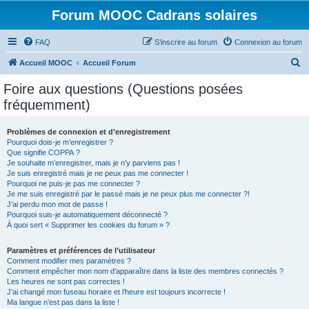
Forum MOOC Cadrans solaires
FAQ
S’inscrire au forum
Connexion au forum
R
Accueil MOOC
Accueil Forum
e
Foire aux questions (Questions posées
c
fréquemment)
h
e
Problèmes de connexion et d’enregistrement
Pourquoi dois-je m’enregistrer ?
r
Que signifie COPPA ?
c
Je souhaite m’enregistrer, mais je n’y parviens pas !
Je suis enregistré mais je ne peux pas me connecter !
h
Pourquoi ne puis-je pas me connecter ?
Je me suis enregistré par le passé mais je ne peux plus me connecter ?!
e
J’ai perdu mon mot de passe !
r
Pourquoi suis-je automatiquement déconnecté ?
À quoi sert « Supprimer les cookies du forum » ?
Paramètres et préférences de l’utilisateur
Comment modifier mes paramètres ?
Comment empêcher mon nom d’apparaître dans la liste des membres connectés ?
Les heures ne sont pas correctes !
J’ai changé mon fuseau horaire et l’heure est toujours incorrecte !
Ma langue n’est pas dans la liste !