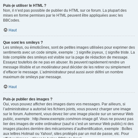
Puis-je utiliser le HTML ?
Non, il n’est pas possible de publier du HTML sur ce forum. La plupart des
mises en forme permises par le HTML peuvent être appliquées avec les
BBCodes.
Haut
Que sont les smileys ?
Les smileys, ou émoticônes, sont de petites images utilisées pour exprimer des
sentiments avec un code simple, exemple : :) signifie joyeux, :( signifie triste. La
liste complète des smileys est visible sur la page de rédaction de message.
Essayez toutefois de ne pas en abuser. Ils peuvent rapidement rendre un
message illisible et un modérateur peut décider de les retirer ou simplement
d’effacer le message. L’administrateur peut aussi avoir défini un nombre
maximum de smileys par message.
Haut
Puis-je publier des images ?
Oui, vous pouvez afficher des images dans vos messages. Par ailleurs, si
l’administrateur a autorisé les fichiers joints, vous pouvez charger une image
sur le forum. Autrement, vous devez lier une image placée sur un serveur Web
public, exemple : http://www.exemple.com/mon-image.gif. Vous ne pouvez pas
lier des images de votre ordinateur (sauf si c’est un serveur Web public) ni des
images placées derrière des mécanismes d’authentification, exemple : Boîtes
aux lettres Hotmail ou Yahoo!, sites protégés par un mot de passe, etc. Pour