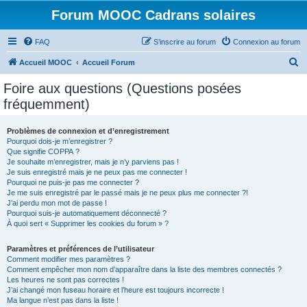
Forum MOOC Cadrans solaires
FAQ
S’inscrire au forum
Connexion au forum
R
Accueil MOOC
Accueil Forum
e
Foire aux questions (Questions posées
c
fréquemment)
h
e
Problèmes de connexion et d’enregistrement
Pourquoi dois-je m’enregistrer ?
r
Que signifie COPPA ?
c
Je souhaite m’enregistrer, mais je n’y parviens pas !
Je suis enregistré mais je ne peux pas me connecter !
h
Pourquoi ne puis-je pas me connecter ?
Je me suis enregistré par le passé mais je ne peux plus me connecter ?!
e
J’ai perdu mon mot de passe !
r
Pourquoi suis-je automatiquement déconnecté ?
À quoi sert « Supprimer les cookies du forum » ?
Paramètres et préférences de l’utilisateur
Comment modifier mes paramètres ?
Comment empêcher mon nom d’apparaître dans la liste des membres connectés ?
Les heures ne sont pas correctes !
J’ai changé mon fuseau horaire et l’heure est toujours incorrecte !
Ma langue n’est pas dans la liste !