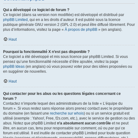
Qui a développé ce logiciel de forum ?
Ce logiciel (dans sa version non modifiée) est développé et distribué par
phpBB Limited
, qui en a les droits d’auteur. Il est publié sous la licence
publique générale GNU version 2 (GPL-2.0) et peut être diffusé librement. Pour
plus d’informations, visitez la page «
À propos de phpBB
» (en anglais).
Haut
Pourquoi la fonctionnalité X n’est pas disponible ?
Ce logiciel a été développé et mis sous licence par phpBB Limited. Si vous
pensez qu’une fonctionnalité nécessite d’être ajoutée, visitez la page
phpBB Ideas
(en anglais) où vous pouvez voter pour des idées proposées ou
en suggérer de nouvelles.
Haut
Qui contacter pour les abus ou les questions légales concernant ce
forum ?
Contactez n’importe lequel des administrateurs de la liste « L’équipe du
forum ». Si vous restez sans réponse alors prenez contact avec le propriétaire
du domaine (en faisant une
recherche sur whois
) ou si un service gratuit est
utilisé (exemple : Yahoo!, Free, f2s.com, etc.), avec le service de gestion ou des
abus. Notez que phpBB Limited
n’a absolument aucun contrôle
et ne peut
être, en aucun cas, tenu pour responsable sur
comment
,
où
ou
par qui
ce
forum est utilisé. Il est inutile de contacter phpBB Limited pour toute question