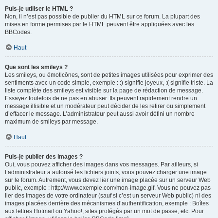
Puis-je utiliser le HTML ?
Non, il n’est pas possible de publier du HTML sur ce forum. La plupart des
mises en forme permises par le HTML peuvent être appliquées avec les
BBCodes.
Haut
Que sont les smileys ?
Les smileys, ou émoticônes, sont de petites images utilisées pour exprimer des
sentiments avec un code simple, exemple : :) signifie joyeux, :( signifie triste. La
liste complète des smileys est visible sur la page de rédaction de message.
Essayez toutefois de ne pas en abuser. Ils peuvent rapidement rendre un
message illisible et un modérateur peut décider de les retirer ou simplement
d’effacer le message. L’administrateur peut aussi avoir défini un nombre
maximum de smileys par message.
Haut
Puis-je publier des images ?
Oui, vous pouvez afficher des images dans vos messages. Par ailleurs, si
l’administrateur a autorisé les fichiers joints, vous pouvez charger une image
sur le forum. Autrement, vous devez lier une image placée sur un serveur Web
public, exemple : http://www.exemple.com/mon-image.gif. Vous ne pouvez pas
lier des images de votre ordinateur (sauf si c’est un serveur Web public) ni des
images placées derrière des mécanismes d’authentification, exemple : Boîtes
aux lettres Hotmail ou Yahoo!, sites protégés par un mot de passe, etc. Pour