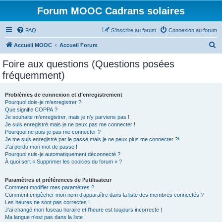
Forum MOOC Cadrans solaires
FAQ
S’inscrire au forum
Connexion au forum
R
Accueil MOOC
Accueil Forum
e
Foire aux questions (Questions posées
c
fréquemment)
h
e
Problèmes de connexion et d’enregistrement
Pourquoi dois-je m’enregistrer ?
r
Que signifie COPPA ?
c
Je souhaite m’enregistrer, mais je n’y parviens pas !
Je suis enregistré mais je ne peux pas me connecter !
h
Pourquoi ne puis-je pas me connecter ?
Je me suis enregistré par le passé mais je ne peux plus me connecter ?!
e
J’ai perdu mon mot de passe !
r
Pourquoi suis-je automatiquement déconnecté ?
À quoi sert « Supprimer les cookies du forum » ?
Paramètres et préférences de l’utilisateur
Comment modifier mes paramètres ?
Comment empêcher mon nom d’apparaître dans la liste des membres connectés ?
Les heures ne sont pas correctes !
J’ai changé mon fuseau horaire et l’heure est toujours incorrecte !
Ma langue n’est pas dans la liste !