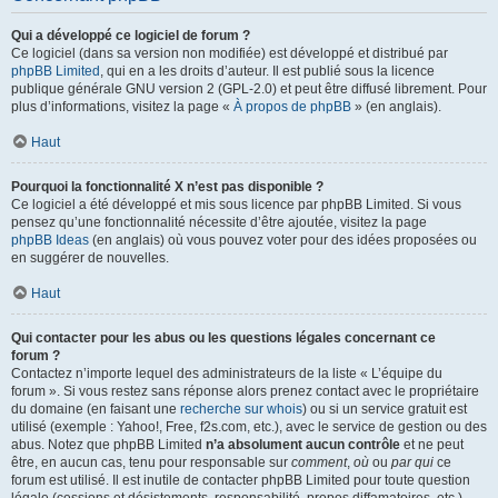
Qui a développé ce logiciel de forum ?
Ce logiciel (dans sa version non modifiée) est développé et distribué par
phpBB Limited
, qui en a les droits d’auteur. Il est publié sous la licence
publique générale GNU version 2 (GPL-2.0) et peut être diffusé librement. Pour
plus d’informations, visitez la page «
À propos de phpBB
» (en anglais).
Haut
Pourquoi la fonctionnalité X n’est pas disponible ?
Ce logiciel a été développé et mis sous licence par phpBB Limited. Si vous
pensez qu’une fonctionnalité nécessite d’être ajoutée, visitez la page
phpBB Ideas
(en anglais) où vous pouvez voter pour des idées proposées ou
en suggérer de nouvelles.
Haut
Qui contacter pour les abus ou les questions légales concernant ce
forum ?
Contactez n’importe lequel des administrateurs de la liste « L’équipe du
forum ». Si vous restez sans réponse alors prenez contact avec le propriétaire
du domaine (en faisant une
recherche sur whois
) ou si un service gratuit est
utilisé (exemple : Yahoo!, Free, f2s.com, etc.), avec le service de gestion ou des
abus. Notez que phpBB Limited
n’a absolument aucun contrôle
et ne peut
être, en aucun cas, tenu pour responsable sur
comment
,
où
ou
par qui
ce
forum est utilisé. Il est inutile de contacter phpBB Limited pour toute question