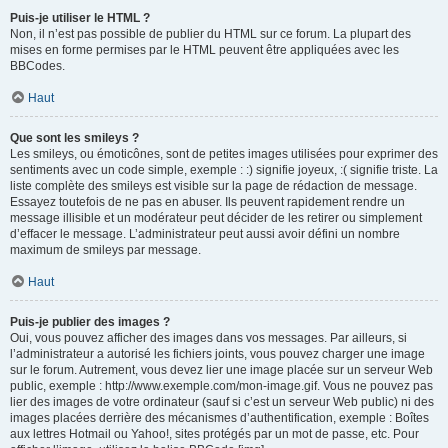
Puis-je utiliser le HTML ?
Non, il n’est pas possible de publier du HTML sur ce forum. La plupart des
mises en forme permises par le HTML peuvent être appliquées avec les
BBCodes.
Haut
Que sont les smileys ?
Les smileys, ou émoticônes, sont de petites images utilisées pour exprimer des
sentiments avec un code simple, exemple : :) signifie joyeux, :( signifie triste. La
liste complète des smileys est visible sur la page de rédaction de message.
Essayez toutefois de ne pas en abuser. Ils peuvent rapidement rendre un
message illisible et un modérateur peut décider de les retirer ou simplement
d’effacer le message. L’administrateur peut aussi avoir défini un nombre
maximum de smileys par message.
Haut
Puis-je publier des images ?
Oui, vous pouvez afficher des images dans vos messages. Par ailleurs, si
l’administrateur a autorisé les fichiers joints, vous pouvez charger une image
sur le forum. Autrement, vous devez lier une image placée sur un serveur Web
public, exemple : http://www.exemple.com/mon-image.gif. Vous ne pouvez pas
lier des images de votre ordinateur (sauf si c’est un serveur Web public) ni des
images placées derrière des mécanismes d’authentification, exemple : Boîtes
aux lettres Hotmail ou Yahoo!, sites protégés par un mot de passe, etc. Pour