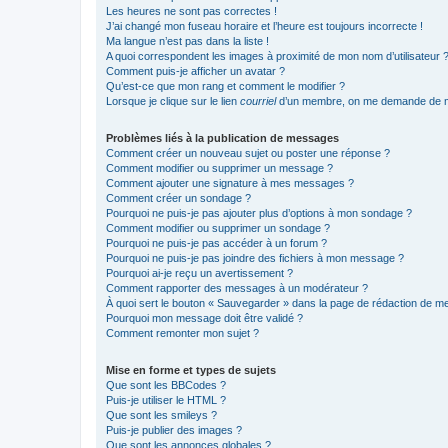
Les heures ne sont pas correctes !
J’ai changé mon fuseau horaire et l’heure est toujours incorrecte !
Ma langue n’est pas dans la liste !
A quoi correspondent les images à proximité de mon nom d’utilisateur 
Comment puis-je afficher un avatar ?
Qu’est-ce que mon rang et comment le modifier ?
Lorsque je clique sur le lien
courriel
d’un membre, on me demande de m
Problèmes liés à la publication de messages
Comment créer un nouveau sujet ou poster une réponse ?
Comment modifier ou supprimer un message ?
Comment ajouter une signature à mes messages ?
Comment créer un sondage ?
Pourquoi ne puis-je pas ajouter plus d’options à mon sondage ?
Comment modifier ou supprimer un sondage ?
Pourquoi ne puis-je pas accéder à un forum ?
Pourquoi ne puis-je pas joindre des fichiers à mon message ?
Pourquoi ai-je reçu un avertissement ?
Comment rapporter des messages à un modérateur ?
À quoi sert le bouton « Sauvegarder » dans la page de rédaction de 
Pourquoi mon message doit être validé ?
Comment remonter mon sujet ?
Mise en forme et types de sujets
Que sont les BBCodes ?
Puis-je utiliser le HTML ?
Que sont les smileys ?
Puis-je publier des images ?
Que sont les annonces globales ?