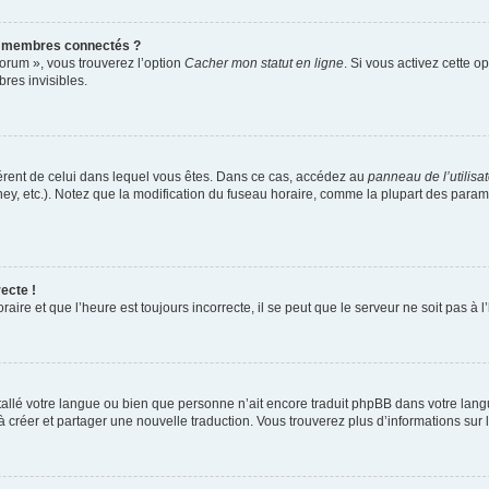
s membres connectés ?
forum », vous trouverez l’option
Cacher mon statut en ligne
. Si vous activez cette o
es invisibles.
ifférent de celui dans lequel vous êtes. Dans ce cas, accédez au
panneau de l’utilisa
ney, etc.). Notez que la modification du fuseau horaire, comme la plupart des para
ecte !
aire et que l’heure est toujours incorrecte, il se peut que le serveur ne soit pas à
installé votre langue ou bien que personne n’ait encore traduit phpBB dans votre l
s à créer et partager une nouvelle traduction. Vous trouverez plus d’informations sur l