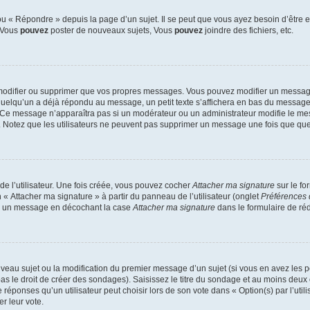
 « Répondre » depuis la page d’un sujet. Il se peut que vous ayez besoin d’être e
: Vous
pouvez
poster de nouveaux sujets, Vous
pouvez
joindre des fichiers, etc.
modifier ou supprimer que vos propres messages. Vous pouvez modifier un message
lqu’un a déjà répondu au message, un petit texte s’affichera en bas du message ind
n. Ce message n’apparaîtra pas si un modérateur ou un administrateur modifie le mes
ive. Notez que les utilisateurs ne peuvent pas supprimer un message une fois que qu
e l’utilisateur. Une fois créée, vous pouvez cocher
Attacher ma signature
sur le fo
 « Attacher ma signature » à partir du panneau de l’utilisateur (onglet
Préférences 
 à un message en décochant la case
Attacher ma signature
dans le formulaire de ré
ouveau sujet ou la modification du premier message d’un sujet (si vous en avez les p
 le droit de créer des sondages). Saisissez le titre du sondage et au moins deux o
onses qu’un utilisateur peut choisir lors de son vote dans « Option(s) par l’utilis
er leur vote.