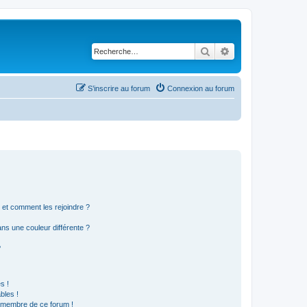
Rechercher
Recherche avancé
S’inscrire au forum
Connexion au forum
s et comment les rejoindre ?
s une couleur différente ?
?
s !
bles !
n membre de ce forum !