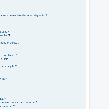
ateurs de ma liste d’amis ou d’ignorés ?
sultat ?
anche ?!
ages et sujets ?
a surveillance ?
 sujets ?
es de sujets ?
orum ?
ible ?
ns légales concernant ce forum ?
r du forum ?