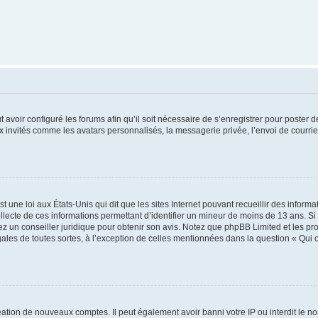
t avoir configuré les forums afin qu’il soit nécessaire de s’enregistrer pour poster
x invités comme les avatars personnalisés, la messagerie privée, l’envoi de courri
t une loi aux États-Unis qui dit que les sites Internet pouvant recueillir des infor
ollecte de ces informations permettant d’identifier un mineur de moins de 13 ans. S
tez un conseiller juridique pour obtenir son avis. Notez que phpBB Limited et les pr
gales de toutes sortes, à l’exception de celles mentionnées dans la question « Qui
réation de nouveaux comptes. Il peut également avoir banni votre IP ou interdit le no