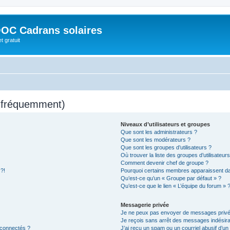
OC Cadrans solaires
t gratuit
s fréquemment)
Niveaux d’utilisateurs et groupes
Que sont les administrateurs ?
Que sont les modérateurs ?
Que sont les groupes d’utilisateurs ?
Où trouver la liste des groupes d’utilisateur
Comment devenir chef de groupe ?
 ?!
Pourquoi certains membres apparaissent dan
Qu’est-ce qu’un « Groupe par défaut » ?
Qu’est-ce que le lien « L’équipe du forum » 
Messagerie privée
Je ne peux pas envoyer de messages privé
Je reçois sans arrêt des messages indésira
 connectés ?
J’ai reçu un spam ou un courriel abusif d’u