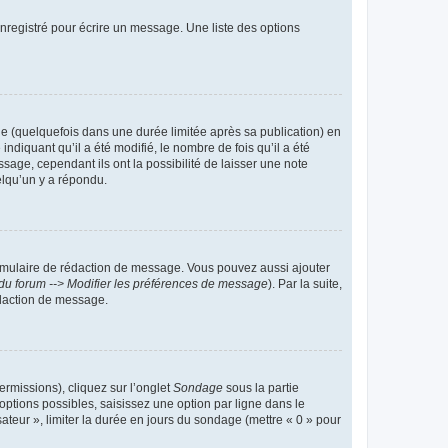
nregistré pour écrire un message. Une liste des options
 (quelquefois dans une durée limitée après sa publication) en
iquant qu’il a été modifié, le nombre de fois qu’il a été
sage, cependant ils ont la possibilité de laisser une note
elqu’un y a répondu.
rmulaire de rédaction de message. Vous pouvez aussi ajouter
du forum --> Modifier les préférences de message
). Par la suite,
daction de message.
ermissions), cliquez sur l’onglet
Sondage
sous la partie
ptions possibles, saisissez une option par ligne dans le
ateur », limiter la durée en jours du sondage (mettre « 0 » pour