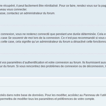
 récupéré, il peut facilement être réinitialisé. Pour ce faire, rendez vous sur la p
uveau vous connecter.
passe, contactez un administrateur du forum.
e connexion, vous ne resterez connecté que pendant une durée déterminée. Cela em
la case
Se souvenir de moi
lors de la connexion. Ce n’est pas recommandé si vous u
s cette case, cela signifie qu’un administrateur du forum a désactivé cette fonctionna
os paramètres d’authentification et votre connexion au forum. Ils fournissent aussi
teur du forum. Si vous rencontrez des problèmes de connexion ou de déconnexion, l
ockés dans notre base de données. Pour les modifier, accédez au
Panneau de l’util
 permettra de modifier tous les paramètres et préférences de votre compte.