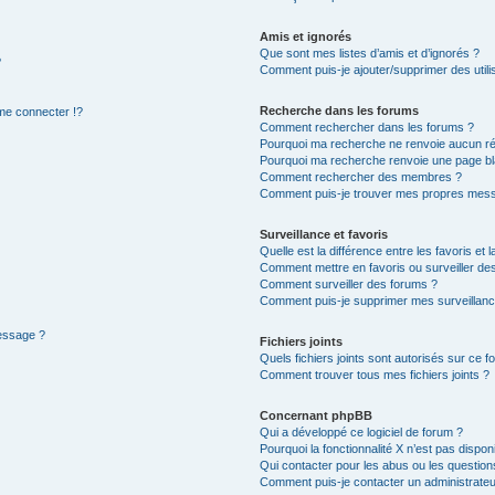
Amis et ignorés
Que sont mes listes d’amis et d’ignorés ?
?
Comment puis-je ajouter/supprimer des utilis
Recherche dans les forums
e connecter !?
Comment rechercher dans les forums ?
Pourquoi ma recherche ne renvoie aucun ré
Pourquoi ma recherche renvoie une page bl
Comment rechercher des membres ?
Comment puis-je trouver mes propres mess
Surveillance et favoris
Quelle est la différence entre les favoris et l
Comment mettre en favoris ou surveiller des
Comment surveiller des forums ?
Comment puis-je supprimer mes surveillanc
message ?
Fichiers joints
Quels fichiers joints sont autorisés sur ce f
Comment trouver tous mes fichiers joints ?
Concernant phpBB
Qui a développé ce logiciel de forum ?
Pourquoi la fonctionnalité X n’est pas dispon
Qui contacter pour les abus ou les questio
Comment puis-je contacter un administrateu