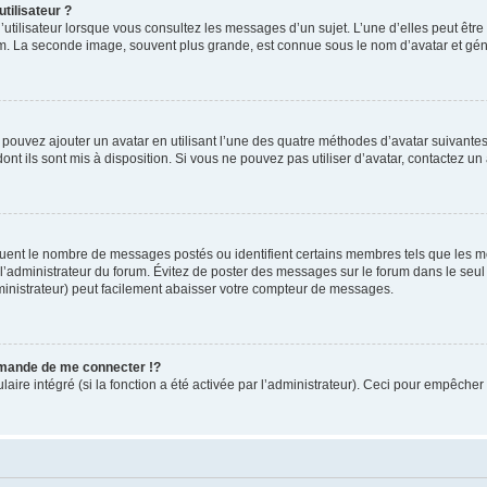
tilisateur ?
utilisateur lorsque vous consultez les messages d’un sujet. L’une d’elles peut êtr
rum. La seconde image, souvent plus grande, est connue sous le nom d’avatar et 
s pouvez ajouter un avatar en utilisant l’une des quatre méthodes d’avatar suivantes 
ont ils sont mis à disposition. Si vous ne pouvez pas utiliser d’avatar, contactez un
iquent le nombre de messages postés ou identifient certains membres tels que les 
ar l’administrateur du forum. Évitez de poster des messages sur le forum dans le seu
ministrateur) peut facilement abaisser votre compteur de messages.
mande de me connecter !?
re intégré (si la fonction a été activée par l’administrateur). Ceci pour empêcher l’u