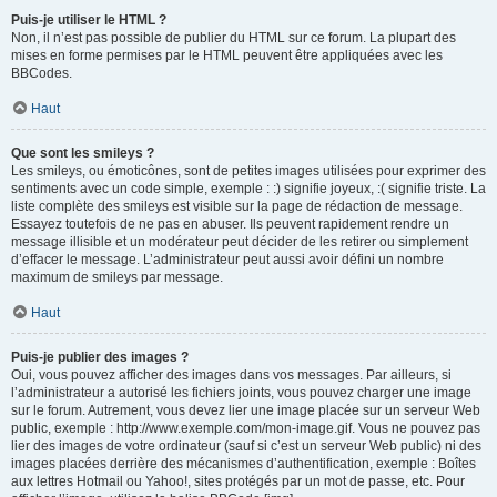
Puis-je utiliser le HTML ?
Non, il n’est pas possible de publier du HTML sur ce forum. La plupart des
mises en forme permises par le HTML peuvent être appliquées avec les
BBCodes.
Haut
Que sont les smileys ?
Les smileys, ou émoticônes, sont de petites images utilisées pour exprimer des
sentiments avec un code simple, exemple : :) signifie joyeux, :( signifie triste. La
liste complète des smileys est visible sur la page de rédaction de message.
Essayez toutefois de ne pas en abuser. Ils peuvent rapidement rendre un
message illisible et un modérateur peut décider de les retirer ou simplement
d’effacer le message. L’administrateur peut aussi avoir défini un nombre
maximum de smileys par message.
Haut
Puis-je publier des images ?
Oui, vous pouvez afficher des images dans vos messages. Par ailleurs, si
l’administrateur a autorisé les fichiers joints, vous pouvez charger une image
sur le forum. Autrement, vous devez lier une image placée sur un serveur Web
public, exemple : http://www.exemple.com/mon-image.gif. Vous ne pouvez pas
lier des images de votre ordinateur (sauf si c’est un serveur Web public) ni des
images placées derrière des mécanismes d’authentification, exemple : Boîtes
aux lettres Hotmail ou Yahoo!, sites protégés par un mot de passe, etc. Pour