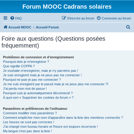
Forum MOOC Cadrans solaires
FAQ
S’inscrire au forum
Connexion au forum
R
Accueil MOOC
Accueil Forum
e
Foire aux questions (Questions posées
c
fréquemment)
h
e
Problèmes de connexion et d’enregistrement
Pourquoi dois-je m’enregistrer ?
r
Que signifie COPPA ?
c
Je souhaite m’enregistrer, mais je n’y parviens pas !
Je suis enregistré mais je ne peux pas me connecter !
h
Pourquoi ne puis-je pas me connecter ?
Je me suis enregistré par le passé mais je ne peux plus me connecter ?!
e
J’ai perdu mon mot de passe !
r
Pourquoi suis-je automatiquement déconnecté ?
À quoi sert « Supprimer les cookies du forum » ?
Paramètres et préférences de l’utilisateur
Comment modifier mes paramètres ?
Comment empêcher mon nom d’apparaître dans la liste des membres connectés ?
Les heures ne sont pas correctes !
J’ai changé mon fuseau horaire et l’heure est toujours incorrecte !
Ma langue n’est pas dans la liste !