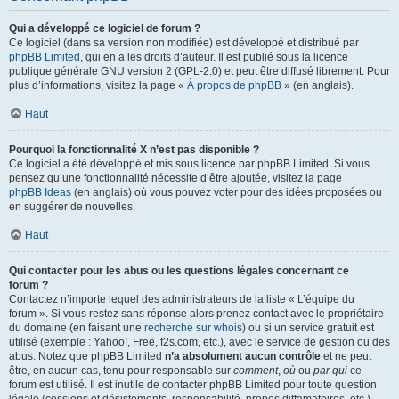
Qui a développé ce logiciel de forum ?
Ce logiciel (dans sa version non modifiée) est développé et distribué par
phpBB Limited
, qui en a les droits d’auteur. Il est publié sous la licence
publique générale GNU version 2 (GPL-2.0) et peut être diffusé librement. Pour
plus d’informations, visitez la page «
À propos de phpBB
» (en anglais).
Haut
Pourquoi la fonctionnalité X n’est pas disponible ?
Ce logiciel a été développé et mis sous licence par phpBB Limited. Si vous
pensez qu’une fonctionnalité nécessite d’être ajoutée, visitez la page
phpBB Ideas
(en anglais) où vous pouvez voter pour des idées proposées ou
en suggérer de nouvelles.
Haut
Qui contacter pour les abus ou les questions légales concernant ce
forum ?
Contactez n’importe lequel des administrateurs de la liste « L’équipe du
forum ». Si vous restez sans réponse alors prenez contact avec le propriétaire
du domaine (en faisant une
recherche sur whois
) ou si un service gratuit est
utilisé (exemple : Yahoo!, Free, f2s.com, etc.), avec le service de gestion ou des
abus. Notez que phpBB Limited
n’a absolument aucun contrôle
et ne peut
être, en aucun cas, tenu pour responsable sur
comment
,
où
ou
par qui
ce
forum est utilisé. Il est inutile de contacter phpBB Limited pour toute question