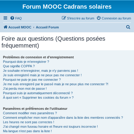
Forum MOOC Cadrans solaires
FAQ
S’inscrire au forum
Connexion au forum
R
Accueil MOOC
Accueil Forum
e
Foire aux questions (Questions posées
c
fréquemment)
h
e
Problèmes de connexion et d’enregistrement
Pourquoi dois-je m’enregistrer ?
r
Que signifie COPPA ?
c
Je souhaite m’enregistrer, mais je n’y parviens pas !
Je suis enregistré mais je ne peux pas me connecter !
h
Pourquoi ne puis-je pas me connecter ?
Je me suis enregistré par le passé mais je ne peux plus me connecter ?!
e
J’ai perdu mon mot de passe !
r
Pourquoi suis-je automatiquement déconnecté ?
À quoi sert « Supprimer les cookies du forum » ?
Paramètres et préférences de l’utilisateur
Comment modifier mes paramètres ?
Comment empêcher mon nom d’apparaître dans la liste des membres connectés ?
Les heures ne sont pas correctes !
J’ai changé mon fuseau horaire et l’heure est toujours incorrecte !
Ma langue n’est pas dans la liste !