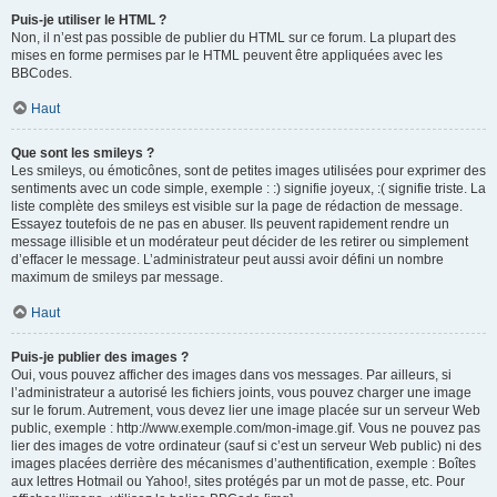
Puis-je utiliser le HTML ?
Non, il n’est pas possible de publier du HTML sur ce forum. La plupart des
mises en forme permises par le HTML peuvent être appliquées avec les
BBCodes.
Haut
Que sont les smileys ?
Les smileys, ou émoticônes, sont de petites images utilisées pour exprimer des
sentiments avec un code simple, exemple : :) signifie joyeux, :( signifie triste. La
liste complète des smileys est visible sur la page de rédaction de message.
Essayez toutefois de ne pas en abuser. Ils peuvent rapidement rendre un
message illisible et un modérateur peut décider de les retirer ou simplement
d’effacer le message. L’administrateur peut aussi avoir défini un nombre
maximum de smileys par message.
Haut
Puis-je publier des images ?
Oui, vous pouvez afficher des images dans vos messages. Par ailleurs, si
l’administrateur a autorisé les fichiers joints, vous pouvez charger une image
sur le forum. Autrement, vous devez lier une image placée sur un serveur Web
public, exemple : http://www.exemple.com/mon-image.gif. Vous ne pouvez pas
lier des images de votre ordinateur (sauf si c’est un serveur Web public) ni des
images placées derrière des mécanismes d’authentification, exemple : Boîtes
aux lettres Hotmail ou Yahoo!, sites protégés par un mot de passe, etc. Pour