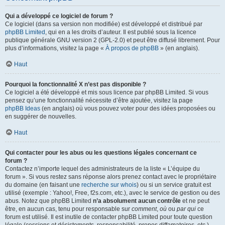
Qui a développé ce logiciel de forum ?
Ce logiciel (dans sa version non modifiée) est développé et distribué par
phpBB Limited
, qui en a les droits d’auteur. Il est publié sous la licence
publique générale GNU version 2 (GPL-2.0) et peut être diffusé librement. Pour
plus d’informations, visitez la page «
À propos de phpBB
» (en anglais).
Haut
Pourquoi la fonctionnalité X n’est pas disponible ?
Ce logiciel a été développé et mis sous licence par phpBB Limited. Si vous
pensez qu’une fonctionnalité nécessite d’être ajoutée, visitez la page
phpBB Ideas
(en anglais) où vous pouvez voter pour des idées proposées ou
en suggérer de nouvelles.
Haut
Qui contacter pour les abus ou les questions légales concernant ce
forum ?
Contactez n’importe lequel des administrateurs de la liste « L’équipe du
forum ». Si vous restez sans réponse alors prenez contact avec le propriétaire
du domaine (en faisant une
recherche sur whois
) ou si un service gratuit est
utilisé (exemple : Yahoo!, Free, f2s.com, etc.), avec le service de gestion ou des
abus. Notez que phpBB Limited
n’a absolument aucun contrôle
et ne peut
être, en aucun cas, tenu pour responsable sur
comment
,
où
ou
par qui
ce
forum est utilisé. Il est inutile de contacter phpBB Limited pour toute question