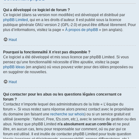
Qui a développé ce logiciel de forum ?
Ce logiciel (dans sa version non modifiée) est développé et distribué par
phpBB Limited
, qui en a les droits d’auteur. Il est publié sous la licence
publique générale GNU version 2 (GPL-2.0) et peut être diffusé librement. Pour
plus d’informations, visitez la page «
À propos de phpBB
» (en anglais).
Haut
Pourquoi la fonctionnalité X n’est pas disponible ?
Ce logiciel a été développé et mis sous licence par phpBB Limited. Si vous
pensez qu’une fonctionnalité nécessite d’être ajoutée, visitez la page
phpBB Ideas
(en anglais) où vous pouvez voter pour des idées proposées ou
en suggérer de nouvelles.
Haut
Qui contacter pour les abus ou les questions légales concernant ce
forum ?
Contactez n’importe lequel des administrateurs de la liste « L’équipe du
forum ». Si vous restez sans réponse alors prenez contact avec le propriétaire
du domaine (en faisant une
recherche sur whois
) ou si un service gratuit est
utilisé (exemple : Yahoo!, Free, f2s.com, etc.), avec le service de gestion ou des
abus. Notez que phpBB Limited
n’a absolument aucun contrôle
et ne peut
être, en aucun cas, tenu pour responsable sur
comment
,
où
ou
par qui
ce
forum est utilisé. Il est inutile de contacter phpBB Limited pour toute question