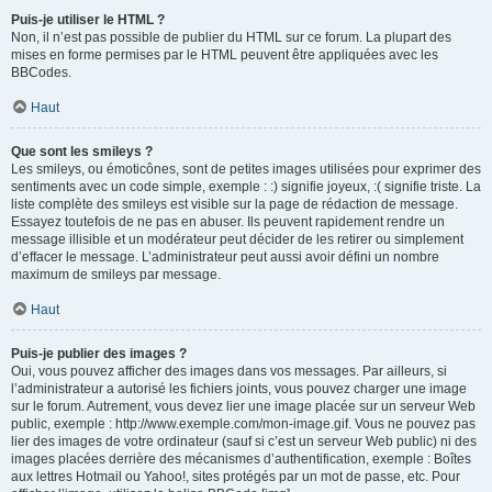
Puis-je utiliser le HTML ?
Non, il n’est pas possible de publier du HTML sur ce forum. La plupart des
mises en forme permises par le HTML peuvent être appliquées avec les
BBCodes.
Haut
Que sont les smileys ?
Les smileys, ou émoticônes, sont de petites images utilisées pour exprimer des
sentiments avec un code simple, exemple : :) signifie joyeux, :( signifie triste. La
liste complète des smileys est visible sur la page de rédaction de message.
Essayez toutefois de ne pas en abuser. Ils peuvent rapidement rendre un
message illisible et un modérateur peut décider de les retirer ou simplement
d’effacer le message. L’administrateur peut aussi avoir défini un nombre
maximum de smileys par message.
Haut
Puis-je publier des images ?
Oui, vous pouvez afficher des images dans vos messages. Par ailleurs, si
l’administrateur a autorisé les fichiers joints, vous pouvez charger une image
sur le forum. Autrement, vous devez lier une image placée sur un serveur Web
public, exemple : http://www.exemple.com/mon-image.gif. Vous ne pouvez pas
lier des images de votre ordinateur (sauf si c’est un serveur Web public) ni des
images placées derrière des mécanismes d’authentification, exemple : Boîtes
aux lettres Hotmail ou Yahoo!, sites protégés par un mot de passe, etc. Pour