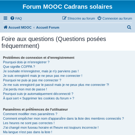
Forum MOOC Cadrans solaires
FAQ
S’inscrire au forum
Connexion au forum
R
Accueil MOOC
Accueil Forum
e
Foire aux questions (Questions posées
c
fréquemment)
h
e
Problèmes de connexion et d’enregistrement
Pourquoi dois-je m’enregistrer ?
r
Que signifie COPPA ?
c
Je souhaite m’enregistrer, mais je n’y parviens pas !
Je suis enregistré mais je ne peux pas me connecter !
h
Pourquoi ne puis-je pas me connecter ?
Je me suis enregistré par le passé mais je ne peux plus me connecter ?!
e
J’ai perdu mon mot de passe !
r
Pourquoi suis-je automatiquement déconnecté ?
À quoi sert « Supprimer les cookies du forum » ?
Paramètres et préférences de l’utilisateur
Comment modifier mes paramètres ?
Comment empêcher mon nom d’apparaître dans la liste des membres connectés ?
Les heures ne sont pas correctes !
J’ai changé mon fuseau horaire et l’heure est toujours incorrecte !
Ma langue n’est pas dans la liste !