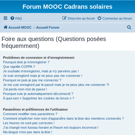
Forum MOOC Cadrans solaires
FAQ
S’inscrire au forum
Connexion au forum
R
Accueil MOOC
Accueil Forum
e
Foire aux questions (Questions posées
c
fréquemment)
h
e
Problèmes de connexion et d’enregistrement
Pourquoi dois-je m’enregistrer ?
r
Que signifie COPPA ?
c
Je souhaite m’enregistrer, mais je n’y parviens pas !
Je suis enregistré mais je ne peux pas me connecter !
h
Pourquoi ne puis-je pas me connecter ?
Je me suis enregistré par le passé mais je ne peux plus me connecter ?!
e
J’ai perdu mon mot de passe !
r
Pourquoi suis-je automatiquement déconnecté ?
À quoi sert « Supprimer les cookies du forum » ?
Paramètres et préférences de l’utilisateur
Comment modifier mes paramètres ?
Comment empêcher mon nom d’apparaître dans la liste des membres connectés ?
Les heures ne sont pas correctes !
J’ai changé mon fuseau horaire et l’heure est toujours incorrecte !
Ma langue n’est pas dans la liste !