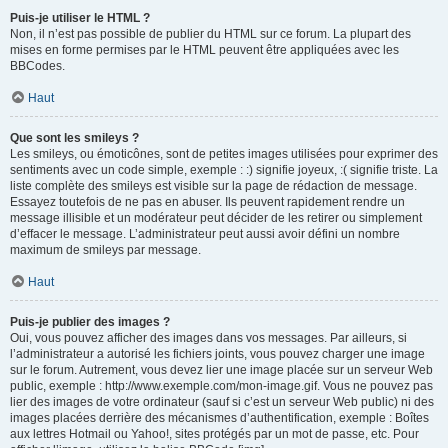
Puis-je utiliser le HTML ?
Non, il n’est pas possible de publier du HTML sur ce forum. La plupart des
mises en forme permises par le HTML peuvent être appliquées avec les
BBCodes.
Haut
Que sont les smileys ?
Les smileys, ou émoticônes, sont de petites images utilisées pour exprimer des
sentiments avec un code simple, exemple : :) signifie joyeux, :( signifie triste. La
liste complète des smileys est visible sur la page de rédaction de message.
Essayez toutefois de ne pas en abuser. Ils peuvent rapidement rendre un
message illisible et un modérateur peut décider de les retirer ou simplement
d’effacer le message. L’administrateur peut aussi avoir défini un nombre
maximum de smileys par message.
Haut
Puis-je publier des images ?
Oui, vous pouvez afficher des images dans vos messages. Par ailleurs, si
l’administrateur a autorisé les fichiers joints, vous pouvez charger une image
sur le forum. Autrement, vous devez lier une image placée sur un serveur Web
public, exemple : http://www.exemple.com/mon-image.gif. Vous ne pouvez pas
lier des images de votre ordinateur (sauf si c’est un serveur Web public) ni des
images placées derrière des mécanismes d’authentification, exemple : Boîtes
aux lettres Hotmail ou Yahoo!, sites protégés par un mot de passe, etc. Pour