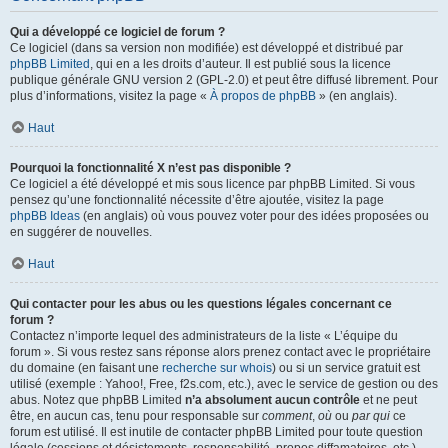
Qui a développé ce logiciel de forum ?
Ce logiciel (dans sa version non modifiée) est développé et distribué par
phpBB Limited
, qui en a les droits d’auteur. Il est publié sous la licence
publique générale GNU version 2 (GPL-2.0) et peut être diffusé librement. Pour
plus d’informations, visitez la page «
À propos de phpBB
» (en anglais).
Haut
Pourquoi la fonctionnalité X n’est pas disponible ?
Ce logiciel a été développé et mis sous licence par phpBB Limited. Si vous
pensez qu’une fonctionnalité nécessite d’être ajoutée, visitez la page
phpBB Ideas
(en anglais) où vous pouvez voter pour des idées proposées ou
en suggérer de nouvelles.
Haut
Qui contacter pour les abus ou les questions légales concernant ce
forum ?
Contactez n’importe lequel des administrateurs de la liste « L’équipe du
forum ». Si vous restez sans réponse alors prenez contact avec le propriétaire
du domaine (en faisant une
recherche sur whois
) ou si un service gratuit est
utilisé (exemple : Yahoo!, Free, f2s.com, etc.), avec le service de gestion ou des
abus. Notez que phpBB Limited
n’a absolument aucun contrôle
et ne peut
être, en aucun cas, tenu pour responsable sur
comment
,
où
ou
par qui
ce
forum est utilisé. Il est inutile de contacter phpBB Limited pour toute question