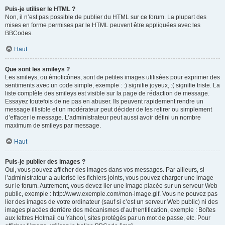
Puis-je utiliser le HTML ?
Non, il n’est pas possible de publier du HTML sur ce forum. La plupart des
mises en forme permises par le HTML peuvent être appliquées avec les
BBCodes.
Haut
Que sont les smileys ?
Les smileys, ou émoticônes, sont de petites images utilisées pour exprimer des
sentiments avec un code simple, exemple : :) signifie joyeux, :( signifie triste. La
liste complète des smileys est visible sur la page de rédaction de message.
Essayez toutefois de ne pas en abuser. Ils peuvent rapidement rendre un
message illisible et un modérateur peut décider de les retirer ou simplement
d’effacer le message. L’administrateur peut aussi avoir défini un nombre
maximum de smileys par message.
Haut
Puis-je publier des images ?
Oui, vous pouvez afficher des images dans vos messages. Par ailleurs, si
l’administrateur a autorisé les fichiers joints, vous pouvez charger une image
sur le forum. Autrement, vous devez lier une image placée sur un serveur Web
public, exemple : http://www.exemple.com/mon-image.gif. Vous ne pouvez pas
lier des images de votre ordinateur (sauf si c’est un serveur Web public) ni des
images placées derrière des mécanismes d’authentification, exemple : Boîtes
aux lettres Hotmail ou Yahoo!, sites protégés par un mot de passe, etc. Pour