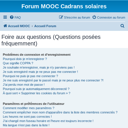
Forum MOOC Cadrans solaires
FAQ
S’inscrire au forum
Connexion au forum
R
Accueil MOOC
Accueil Forum
e
Foire aux questions (Questions posées
c
fréquemment)
h
e
Problèmes de connexion et d’enregistrement
Pourquoi dois-je m’enregistrer ?
r
Que signifie COPPA ?
c
Je souhaite m’enregistrer, mais je n’y parviens pas !
Je suis enregistré mais je ne peux pas me connecter !
h
Pourquoi ne puis-je pas me connecter ?
Je me suis enregistré par le passé mais je ne peux plus me connecter ?!
e
J’ai perdu mon mot de passe !
r
Pourquoi suis-je automatiquement déconnecté ?
À quoi sert « Supprimer les cookies du forum » ?
Paramètres et préférences de l’utilisateur
Comment modifier mes paramètres ?
Comment empêcher mon nom d’apparaître dans la liste des membres connectés ?
Les heures ne sont pas correctes !
J’ai changé mon fuseau horaire et l’heure est toujours incorrecte !
Ma langue n’est pas dans la liste !