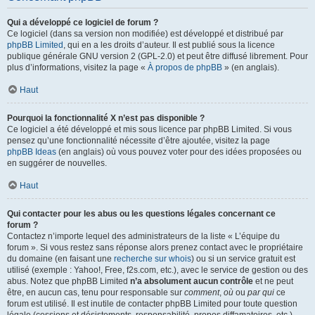
Qui a développé ce logiciel de forum ?
Ce logiciel (dans sa version non modifiée) est développé et distribué par
phpBB Limited
, qui en a les droits d’auteur. Il est publié sous la licence
publique générale GNU version 2 (GPL-2.0) et peut être diffusé librement. Pour
plus d’informations, visitez la page «
À propos de phpBB
» (en anglais).
Haut
Pourquoi la fonctionnalité X n’est pas disponible ?
Ce logiciel a été développé et mis sous licence par phpBB Limited. Si vous
pensez qu’une fonctionnalité nécessite d’être ajoutée, visitez la page
phpBB Ideas
(en anglais) où vous pouvez voter pour des idées proposées ou
en suggérer de nouvelles.
Haut
Qui contacter pour les abus ou les questions légales concernant ce
forum ?
Contactez n’importe lequel des administrateurs de la liste « L’équipe du
forum ». Si vous restez sans réponse alors prenez contact avec le propriétaire
du domaine (en faisant une
recherche sur whois
) ou si un service gratuit est
utilisé (exemple : Yahoo!, Free, f2s.com, etc.), avec le service de gestion ou des
abus. Notez que phpBB Limited
n’a absolument aucun contrôle
et ne peut
être, en aucun cas, tenu pour responsable sur
comment
,
où
ou
par qui
ce
forum est utilisé. Il est inutile de contacter phpBB Limited pour toute question