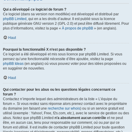
Qui a développé ce logiciel de forum ?
Ce logiciel (dans sa version non modifiée) est développé et distribué par
phpBB Limited
, qui en a les droits d’auteur. Il est publié sous la licence
publique générale GNU version 2 (GPL-2.0) et peut être diffusé librement. Pour
plus d’informations, visitez la page «
À propos de phpBB
» (en anglais).
Haut
Pourquoi la fonctionnalité X n’est pas disponible ?
Ce logiciel a été développé et mis sous licence par phpBB Limited. Si vous
pensez qu’une fonctionnalité nécessite d’être ajoutée, visitez la page
phpBB Ideas
(en anglais) où vous pouvez voter pour des idées proposées ou
en suggérer de nouvelles.
Haut
Qui contacter pour les abus ou les questions légales concernant ce
forum ?
Contactez n’importe lequel des administrateurs de la liste « L’équipe du
forum ». Si vous restez sans réponse alors prenez contact avec le propriétaire
du domaine (en faisant une
recherche sur whois
) ou si un service gratuit est
utilisé (exemple : Yahoo!, Free, f2s.com, etc.), avec le service de gestion ou des
abus. Notez que phpBB Limited
n’a absolument aucun contrôle
et ne peut
être, en aucun cas, tenu pour responsable sur
comment
,
où
ou
par qui
ce
forum est utilisé. Il est inutile de contacter phpBB Limited pour toute question