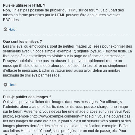
Puis-je utiliser le HTML ?
Non, il n’est pas possible de publier du HTML sur ce forum. La plupart des
mises en forme permises par le HTML peuvent être appliquées avec les
BBCodes.
Haut
Que sont les smileys ?
Les smileys, ou émoticônes, sont de petites images utilisées pour exprimer des
sentiments avec un code simple, exemple : :) signifie joyeux, :( signifie triste. La
liste complète des smileys est visible sur la page de rédaction de message.
Essayez toutefois de ne pas en abuser. Ils peuvent rapidement rendre un
message illisible et un modérateur peut décider de les retirer ou simplement
d’effacer le message. L’administrateur peut aussi avoir défini un nombre
maximum de smileys par message.
Haut
Puis-je publier des images ?
Oui, vous pouvez afficher des images dans vos messages. Par ailleurs, si
l’administrateur a autorisé les fichiers joints, vous pouvez charger une image
sur le forum. Autrement, vous devez lier une image placée sur un serveur Web
public, exemple : http://www.exemple.com/mon-image.gif. Vous ne pouvez pas
lier des images de votre ordinateur (sauf si c’est un serveur Web public) ni des
images placées derrière des mécanismes d’authentification, exemple : Boîtes
aux lettres Hotmail ou Yahoo!, sites protégés par un mot de passe, etc. Pour