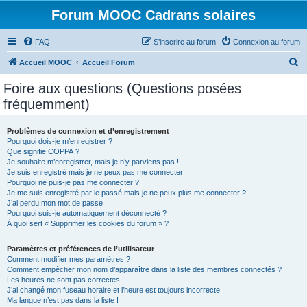
Forum MOOC Cadrans solaires
FAQ
S’inscrire au forum
Connexion au forum
R
Accueil MOOC
Accueil Forum
e
Foire aux questions (Questions posées
c
fréquemment)
h
e
Problèmes de connexion et d’enregistrement
Pourquoi dois-je m’enregistrer ?
r
Que signifie COPPA ?
c
Je souhaite m’enregistrer, mais je n’y parviens pas !
Je suis enregistré mais je ne peux pas me connecter !
h
Pourquoi ne puis-je pas me connecter ?
Je me suis enregistré par le passé mais je ne peux plus me connecter ?!
e
J’ai perdu mon mot de passe !
r
Pourquoi suis-je automatiquement déconnecté ?
À quoi sert « Supprimer les cookies du forum » ?
Paramètres et préférences de l’utilisateur
Comment modifier mes paramètres ?
Comment empêcher mon nom d’apparaître dans la liste des membres connectés ?
Les heures ne sont pas correctes !
J’ai changé mon fuseau horaire et l’heure est toujours incorrecte !
Ma langue n’est pas dans la liste !