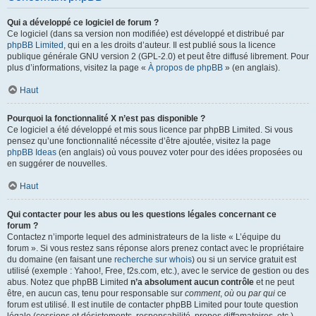
Qui a développé ce logiciel de forum ?
Ce logiciel (dans sa version non modifiée) est développé et distribué par
phpBB Limited
, qui en a les droits d’auteur. Il est publié sous la licence
publique générale GNU version 2 (GPL-2.0) et peut être diffusé librement. Pour
plus d’informations, visitez la page «
À propos de phpBB
» (en anglais).
Haut
Pourquoi la fonctionnalité X n’est pas disponible ?
Ce logiciel a été développé et mis sous licence par phpBB Limited. Si vous
pensez qu’une fonctionnalité nécessite d’être ajoutée, visitez la page
phpBB Ideas
(en anglais) où vous pouvez voter pour des idées proposées ou
en suggérer de nouvelles.
Haut
Qui contacter pour les abus ou les questions légales concernant ce
forum ?
Contactez n’importe lequel des administrateurs de la liste « L’équipe du
forum ». Si vous restez sans réponse alors prenez contact avec le propriétaire
du domaine (en faisant une
recherche sur whois
) ou si un service gratuit est
utilisé (exemple : Yahoo!, Free, f2s.com, etc.), avec le service de gestion ou des
abus. Notez que phpBB Limited
n’a absolument aucun contrôle
et ne peut
être, en aucun cas, tenu pour responsable sur
comment
,
où
ou
par qui
ce
forum est utilisé. Il est inutile de contacter phpBB Limited pour toute question