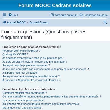
Forum MOOC Cadrans solaires
FAQ
S’inscrire au forum
Connexion au forum
R
Accueil MOOC
Accueil Forum
e
Foire aux questions (Questions posées
c
fréquemment)
h
e
Problèmes de connexion et d’enregistrement
Pourquoi dois-je m’enregistrer ?
r
Que signifie COPPA ?
c
Je souhaite m’enregistrer, mais je n’y parviens pas !
Je suis enregistré mais je ne peux pas me connecter !
h
Pourquoi ne puis-je pas me connecter ?
Je me suis enregistré par le passé mais je ne peux plus me connecter ?!
e
J’ai perdu mon mot de passe !
r
Pourquoi suis-je automatiquement déconnecté ?
À quoi sert « Supprimer les cookies du forum » ?
Paramètres et préférences de l’utilisateur
Comment modifier mes paramètres ?
Comment empêcher mon nom d’apparaître dans la liste des membres connectés ?
Les heures ne sont pas correctes !
J’ai changé mon fuseau horaire et l’heure est toujours incorrecte !
Ma langue n’est pas dans la liste !