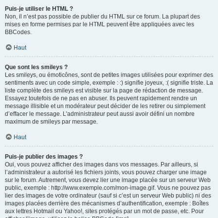
Puis-je utiliser le HTML ?
Non, il n’est pas possible de publier du HTML sur ce forum. La plupart des
mises en forme permises par le HTML peuvent être appliquées avec les
BBCodes.
Haut
Que sont les smileys ?
Les smileys, ou émoticônes, sont de petites images utilisées pour exprimer des
sentiments avec un code simple, exemple : :) signifie joyeux, :( signifie triste. La
liste complète des smileys est visible sur la page de rédaction de message.
Essayez toutefois de ne pas en abuser. Ils peuvent rapidement rendre un
message illisible et un modérateur peut décider de les retirer ou simplement
d’effacer le message. L’administrateur peut aussi avoir défini un nombre
maximum de smileys par message.
Haut
Puis-je publier des images ?
Oui, vous pouvez afficher des images dans vos messages. Par ailleurs, si
l’administrateur a autorisé les fichiers joints, vous pouvez charger une image
sur le forum. Autrement, vous devez lier une image placée sur un serveur Web
public, exemple : http://www.exemple.com/mon-image.gif. Vous ne pouvez pas
lier des images de votre ordinateur (sauf si c’est un serveur Web public) ni des
images placées derrière des mécanismes d’authentification, exemple : Boîtes
aux lettres Hotmail ou Yahoo!, sites protégés par un mot de passe, etc. Pour