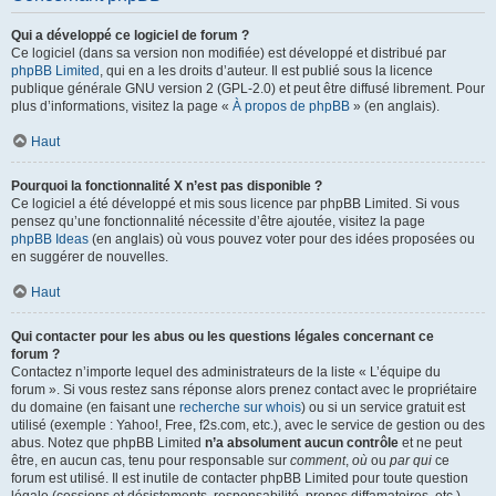
Qui a développé ce logiciel de forum ?
Ce logiciel (dans sa version non modifiée) est développé et distribué par
phpBB Limited
, qui en a les droits d’auteur. Il est publié sous la licence
publique générale GNU version 2 (GPL-2.0) et peut être diffusé librement. Pour
plus d’informations, visitez la page «
À propos de phpBB
» (en anglais).
Haut
Pourquoi la fonctionnalité X n’est pas disponible ?
Ce logiciel a été développé et mis sous licence par phpBB Limited. Si vous
pensez qu’une fonctionnalité nécessite d’être ajoutée, visitez la page
phpBB Ideas
(en anglais) où vous pouvez voter pour des idées proposées ou
en suggérer de nouvelles.
Haut
Qui contacter pour les abus ou les questions légales concernant ce
forum ?
Contactez n’importe lequel des administrateurs de la liste « L’équipe du
forum ». Si vous restez sans réponse alors prenez contact avec le propriétaire
du domaine (en faisant une
recherche sur whois
) ou si un service gratuit est
utilisé (exemple : Yahoo!, Free, f2s.com, etc.), avec le service de gestion ou des
abus. Notez que phpBB Limited
n’a absolument aucun contrôle
et ne peut
être, en aucun cas, tenu pour responsable sur
comment
,
où
ou
par qui
ce
forum est utilisé. Il est inutile de contacter phpBB Limited pour toute question