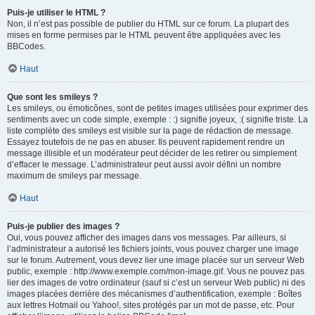
Puis-je utiliser le HTML ?
Non, il n’est pas possible de publier du HTML sur ce forum. La plupart des
mises en forme permises par le HTML peuvent être appliquées avec les
BBCodes.
Haut
Que sont les smileys ?
Les smileys, ou émoticônes, sont de petites images utilisées pour exprimer des
sentiments avec un code simple, exemple : :) signifie joyeux, :( signifie triste. La
liste complète des smileys est visible sur la page de rédaction de message.
Essayez toutefois de ne pas en abuser. Ils peuvent rapidement rendre un
message illisible et un modérateur peut décider de les retirer ou simplement
d’effacer le message. L’administrateur peut aussi avoir défini un nombre
maximum de smileys par message.
Haut
Puis-je publier des images ?
Oui, vous pouvez afficher des images dans vos messages. Par ailleurs, si
l’administrateur a autorisé les fichiers joints, vous pouvez charger une image
sur le forum. Autrement, vous devez lier une image placée sur un serveur Web
public, exemple : http://www.exemple.com/mon-image.gif. Vous ne pouvez pas
lier des images de votre ordinateur (sauf si c’est un serveur Web public) ni des
images placées derrière des mécanismes d’authentification, exemple : Boîtes
aux lettres Hotmail ou Yahoo!, sites protégés par un mot de passe, etc. Pour