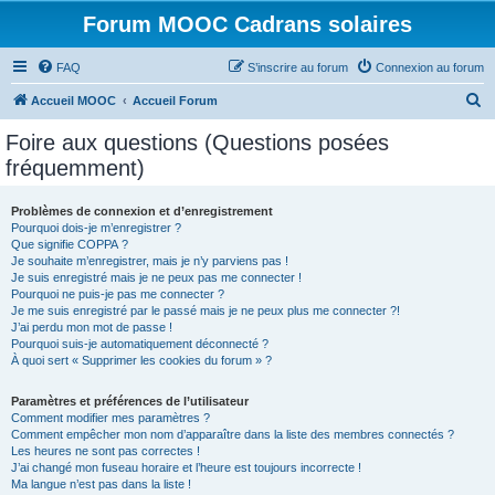
Forum MOOC Cadrans solaires
FAQ
S’inscrire au forum
Connexion au forum
R
Accueil MOOC
Accueil Forum
e
Foire aux questions (Questions posées
c
fréquemment)
h
e
Problèmes de connexion et d’enregistrement
Pourquoi dois-je m’enregistrer ?
r
Que signifie COPPA ?
c
Je souhaite m’enregistrer, mais je n’y parviens pas !
Je suis enregistré mais je ne peux pas me connecter !
h
Pourquoi ne puis-je pas me connecter ?
Je me suis enregistré par le passé mais je ne peux plus me connecter ?!
e
J’ai perdu mon mot de passe !
r
Pourquoi suis-je automatiquement déconnecté ?
À quoi sert « Supprimer les cookies du forum » ?
Paramètres et préférences de l’utilisateur
Comment modifier mes paramètres ?
Comment empêcher mon nom d’apparaître dans la liste des membres connectés ?
Les heures ne sont pas correctes !
J’ai changé mon fuseau horaire et l’heure est toujours incorrecte !
Ma langue n’est pas dans la liste !