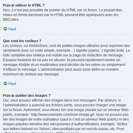
Puis-je utiliser le HTML ?
Non, il n’est pas possible de publier du HTML sur ce forum. La plupart des
mises en forme permises par le HTML peuvent être appliquées avec les
BBCodes.
Haut
Que sont les smileys ?
Les smileys, ou émoticônes, sont de petites images utilisées pour exprimer des
sentiments avec un code simple, exemple : :) signifie joyeux, :( signifie triste. La
liste complète des smileys est visible sur la page de rédaction de message.
Essayez toutefois de ne pas en abuser. Ils peuvent rapidement rendre un
message illisible et un modérateur peut décider de les retirer ou simplement
d’effacer le message. L’administrateur peut aussi avoir défini un nombre
maximum de smileys par message.
Haut
Puis-je publier des images ?
Oui, vous pouvez afficher des images dans vos messages. Par ailleurs, si
l’administrateur a autorisé les fichiers joints, vous pouvez charger une image
sur le forum. Autrement, vous devez lier une image placée sur un serveur Web
public, exemple : http://www.exemple.com/mon-image.gif. Vous ne pouvez pas
lier des images de votre ordinateur (sauf si c’est un serveur Web public) ni des
images placées derrière des mécanismes d’authentification, exemple : Boîtes
aux lettres Hotmail ou Yahoo!, sites protégés par un mot de passe, etc. Pour