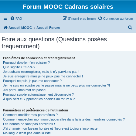
Forum MOOC Cadrans solaires
FAQ
S’inscrire au forum
Connexion au forum
R
Accueil MOOC
Accueil Forum
e
Foire aux questions (Questions posées
c
fréquemment)
h
e
Problèmes de connexion et d’enregistrement
Pourquoi dois-je m’enregistrer ?
r
Que signifie COPPA ?
c
Je souhaite m’enregistrer, mais je n’y parviens pas !
Je suis enregistré mais je ne peux pas me connecter !
h
Pourquoi ne puis-je pas me connecter ?
Je me suis enregistré par le passé mais je ne peux plus me connecter ?!
e
J’ai perdu mon mot de passe !
r
Pourquoi suis-je automatiquement déconnecté ?
À quoi sert « Supprimer les cookies du forum » ?
Paramètres et préférences de l’utilisateur
Comment modifier mes paramètres ?
Comment empêcher mon nom d’apparaître dans la liste des membres connectés ?
Les heures ne sont pas correctes !
J’ai changé mon fuseau horaire et l’heure est toujours incorrecte !
Ma langue n’est pas dans la liste !