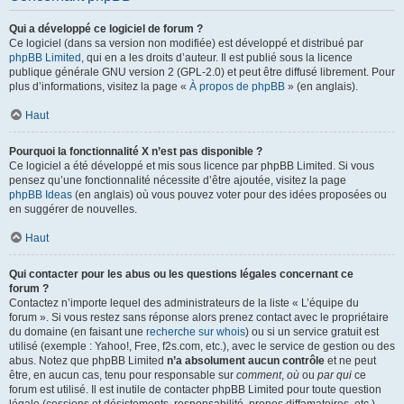
Qui a développé ce logiciel de forum ?
Ce logiciel (dans sa version non modifiée) est développé et distribué par
phpBB Limited
, qui en a les droits d’auteur. Il est publié sous la licence
publique générale GNU version 2 (GPL-2.0) et peut être diffusé librement. Pour
plus d’informations, visitez la page «
À propos de phpBB
» (en anglais).
Haut
Pourquoi la fonctionnalité X n’est pas disponible ?
Ce logiciel a été développé et mis sous licence par phpBB Limited. Si vous
pensez qu’une fonctionnalité nécessite d’être ajoutée, visitez la page
phpBB Ideas
(en anglais) où vous pouvez voter pour des idées proposées ou
en suggérer de nouvelles.
Haut
Qui contacter pour les abus ou les questions légales concernant ce
forum ?
Contactez n’importe lequel des administrateurs de la liste « L’équipe du
forum ». Si vous restez sans réponse alors prenez contact avec le propriétaire
du domaine (en faisant une
recherche sur whois
) ou si un service gratuit est
utilisé (exemple : Yahoo!, Free, f2s.com, etc.), avec le service de gestion ou des
abus. Notez que phpBB Limited
n’a absolument aucun contrôle
et ne peut
être, en aucun cas, tenu pour responsable sur
comment
,
où
ou
par qui
ce
forum est utilisé. Il est inutile de contacter phpBB Limited pour toute question