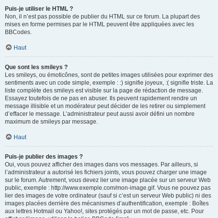
Puis-je utiliser le HTML ?
Non, il n’est pas possible de publier du HTML sur ce forum. La plupart des
mises en forme permises par le HTML peuvent être appliquées avec les
BBCodes.
Haut
Que sont les smileys ?
Les smileys, ou émoticônes, sont de petites images utilisées pour exprimer des
sentiments avec un code simple, exemple : :) signifie joyeux, :( signifie triste. La
liste complète des smileys est visible sur la page de rédaction de message.
Essayez toutefois de ne pas en abuser. Ils peuvent rapidement rendre un
message illisible et un modérateur peut décider de les retirer ou simplement
d’effacer le message. L’administrateur peut aussi avoir défini un nombre
maximum de smileys par message.
Haut
Puis-je publier des images ?
Oui, vous pouvez afficher des images dans vos messages. Par ailleurs, si
l’administrateur a autorisé les fichiers joints, vous pouvez charger une image
sur le forum. Autrement, vous devez lier une image placée sur un serveur Web
public, exemple : http://www.exemple.com/mon-image.gif. Vous ne pouvez pas
lier des images de votre ordinateur (sauf si c’est un serveur Web public) ni des
images placées derrière des mécanismes d’authentification, exemple : Boîtes
aux lettres Hotmail ou Yahoo!, sites protégés par un mot de passe, etc. Pour