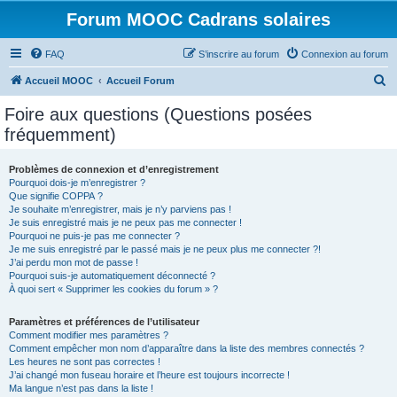
Forum MOOC Cadrans solaires
FAQ
S’inscrire au forum
Connexion au forum
R
Accueil MOOC
Accueil Forum
e
Foire aux questions (Questions posées
c
fréquemment)
h
e
Problèmes de connexion et d’enregistrement
Pourquoi dois-je m’enregistrer ?
r
Que signifie COPPA ?
c
Je souhaite m’enregistrer, mais je n’y parviens pas !
Je suis enregistré mais je ne peux pas me connecter !
h
Pourquoi ne puis-je pas me connecter ?
Je me suis enregistré par le passé mais je ne peux plus me connecter ?!
e
J’ai perdu mon mot de passe !
r
Pourquoi suis-je automatiquement déconnecté ?
À quoi sert « Supprimer les cookies du forum » ?
Paramètres et préférences de l’utilisateur
Comment modifier mes paramètres ?
Comment empêcher mon nom d’apparaître dans la liste des membres connectés ?
Les heures ne sont pas correctes !
J’ai changé mon fuseau horaire et l’heure est toujours incorrecte !
Ma langue n’est pas dans la liste !