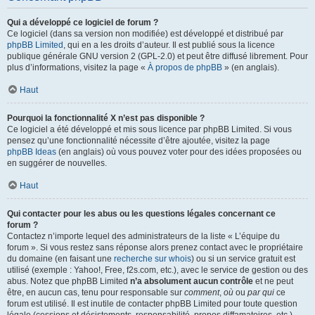
Qui a développé ce logiciel de forum ?
Ce logiciel (dans sa version non modifiée) est développé et distribué par
phpBB Limited
, qui en a les droits d’auteur. Il est publié sous la licence
publique générale GNU version 2 (GPL-2.0) et peut être diffusé librement. Pour
plus d’informations, visitez la page «
À propos de phpBB
» (en anglais).
Haut
Pourquoi la fonctionnalité X n’est pas disponible ?
Ce logiciel a été développé et mis sous licence par phpBB Limited. Si vous
pensez qu’une fonctionnalité nécessite d’être ajoutée, visitez la page
phpBB Ideas
(en anglais) où vous pouvez voter pour des idées proposées ou
en suggérer de nouvelles.
Haut
Qui contacter pour les abus ou les questions légales concernant ce
forum ?
Contactez n’importe lequel des administrateurs de la liste « L’équipe du
forum ». Si vous restez sans réponse alors prenez contact avec le propriétaire
du domaine (en faisant une
recherche sur whois
) ou si un service gratuit est
utilisé (exemple : Yahoo!, Free, f2s.com, etc.), avec le service de gestion ou des
abus. Notez que phpBB Limited
n’a absolument aucun contrôle
et ne peut
être, en aucun cas, tenu pour responsable sur
comment
,
où
ou
par qui
ce
forum est utilisé. Il est inutile de contacter phpBB Limited pour toute question