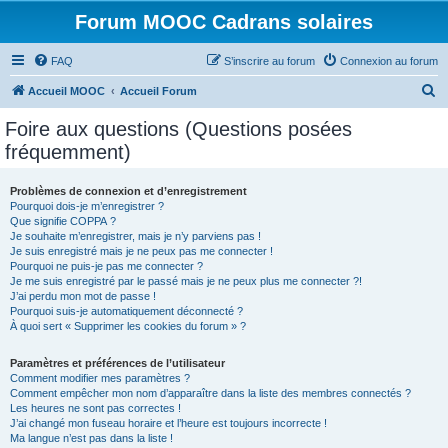
Forum MOOC Cadrans solaires
FAQ
S’inscrire au forum
Connexion au forum
R
Accueil MOOC
Accueil Forum
e
Foire aux questions (Questions posées
c
fréquemment)
h
e
Problèmes de connexion et d’enregistrement
Pourquoi dois-je m’enregistrer ?
r
Que signifie COPPA ?
c
Je souhaite m’enregistrer, mais je n’y parviens pas !
Je suis enregistré mais je ne peux pas me connecter !
h
Pourquoi ne puis-je pas me connecter ?
Je me suis enregistré par le passé mais je ne peux plus me connecter ?!
e
J’ai perdu mon mot de passe !
r
Pourquoi suis-je automatiquement déconnecté ?
À quoi sert « Supprimer les cookies du forum » ?
Paramètres et préférences de l’utilisateur
Comment modifier mes paramètres ?
Comment empêcher mon nom d’apparaître dans la liste des membres connectés ?
Les heures ne sont pas correctes !
J’ai changé mon fuseau horaire et l’heure est toujours incorrecte !
Ma langue n’est pas dans la liste !