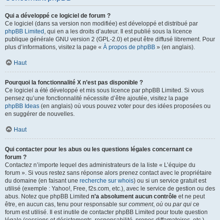
Qui a développé ce logiciel de forum ?
Ce logiciel (dans sa version non modifiée) est développé et distribué par
phpBB Limited
, qui en a les droits d’auteur. Il est publié sous la licence
publique générale GNU version 2 (GPL-2.0) et peut être diffusé librement. Pour
plus d’informations, visitez la page «
À propos de phpBB
» (en anglais).
Haut
Pourquoi la fonctionnalité X n’est pas disponible ?
Ce logiciel a été développé et mis sous licence par phpBB Limited. Si vous
pensez qu’une fonctionnalité nécessite d’être ajoutée, visitez la page
phpBB Ideas
(en anglais) où vous pouvez voter pour des idées proposées ou
en suggérer de nouvelles.
Haut
Qui contacter pour les abus ou les questions légales concernant ce
forum ?
Contactez n’importe lequel des administrateurs de la liste « L’équipe du
forum ». Si vous restez sans réponse alors prenez contact avec le propriétaire
du domaine (en faisant une
recherche sur whois
) ou si un service gratuit est
utilisé (exemple : Yahoo!, Free, f2s.com, etc.), avec le service de gestion ou des
abus. Notez que phpBB Limited
n’a absolument aucun contrôle
et ne peut
être, en aucun cas, tenu pour responsable sur
comment
,
où
ou
par qui
ce
forum est utilisé. Il est inutile de contacter phpBB Limited pour toute question