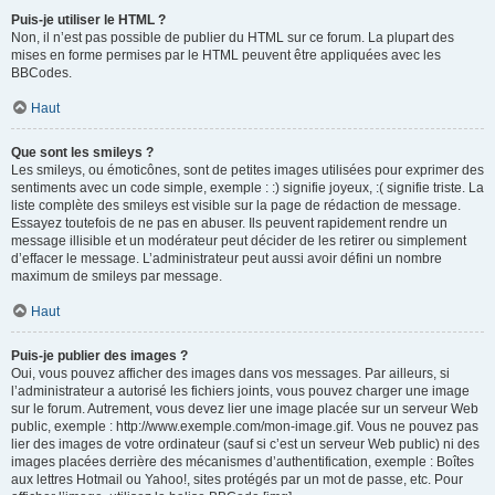
Puis-je utiliser le HTML ?
Non, il n’est pas possible de publier du HTML sur ce forum. La plupart des
mises en forme permises par le HTML peuvent être appliquées avec les
BBCodes.
Haut
Que sont les smileys ?
Les smileys, ou émoticônes, sont de petites images utilisées pour exprimer des
sentiments avec un code simple, exemple : :) signifie joyeux, :( signifie triste. La
liste complète des smileys est visible sur la page de rédaction de message.
Essayez toutefois de ne pas en abuser. Ils peuvent rapidement rendre un
message illisible et un modérateur peut décider de les retirer ou simplement
d’effacer le message. L’administrateur peut aussi avoir défini un nombre
maximum de smileys par message.
Haut
Puis-je publier des images ?
Oui, vous pouvez afficher des images dans vos messages. Par ailleurs, si
l’administrateur a autorisé les fichiers joints, vous pouvez charger une image
sur le forum. Autrement, vous devez lier une image placée sur un serveur Web
public, exemple : http://www.exemple.com/mon-image.gif. Vous ne pouvez pas
lier des images de votre ordinateur (sauf si c’est un serveur Web public) ni des
images placées derrière des mécanismes d’authentification, exemple : Boîtes
aux lettres Hotmail ou Yahoo!, sites protégés par un mot de passe, etc. Pour