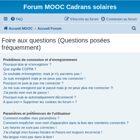
Forum MOOC Cadrans solaires
FAQ
S’inscrire au forum
Connexion au forum
R
Accueil MOOC
Accueil Forum
e
Foire aux questions (Questions posées
c
fréquemment)
h
e
Problèmes de connexion et d’enregistrement
Pourquoi dois-je m’enregistrer ?
r
Que signifie COPPA ?
c
Je souhaite m’enregistrer, mais je n’y parviens pas !
Je suis enregistré mais je ne peux pas me connecter !
h
Pourquoi ne puis-je pas me connecter ?
Je me suis enregistré par le passé mais je ne peux plus me connecter ?!
e
J’ai perdu mon mot de passe !
r
Pourquoi suis-je automatiquement déconnecté ?
À quoi sert « Supprimer les cookies du forum » ?
Paramètres et préférences de l’utilisateur
Comment modifier mes paramètres ?
Comment empêcher mon nom d’apparaître dans la liste des membres connectés ?
Les heures ne sont pas correctes !
J’ai changé mon fuseau horaire et l’heure est toujours incorrecte !
Ma langue n’est pas dans la liste !