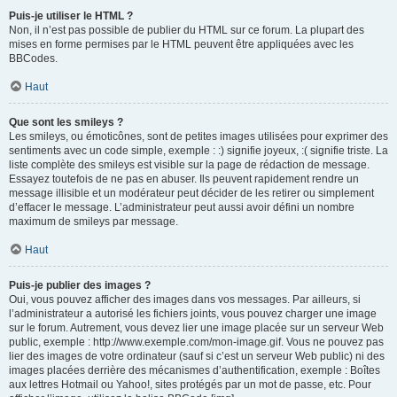
Puis-je utiliser le HTML ?
Non, il n’est pas possible de publier du HTML sur ce forum. La plupart des
mises en forme permises par le HTML peuvent être appliquées avec les
BBCodes.
Haut
Que sont les smileys ?
Les smileys, ou émoticônes, sont de petites images utilisées pour exprimer des
sentiments avec un code simple, exemple : :) signifie joyeux, :( signifie triste. La
liste complète des smileys est visible sur la page de rédaction de message.
Essayez toutefois de ne pas en abuser. Ils peuvent rapidement rendre un
message illisible et un modérateur peut décider de les retirer ou simplement
d’effacer le message. L’administrateur peut aussi avoir défini un nombre
maximum de smileys par message.
Haut
Puis-je publier des images ?
Oui, vous pouvez afficher des images dans vos messages. Par ailleurs, si
l’administrateur a autorisé les fichiers joints, vous pouvez charger une image
sur le forum. Autrement, vous devez lier une image placée sur un serveur Web
public, exemple : http://www.exemple.com/mon-image.gif. Vous ne pouvez pas
lier des images de votre ordinateur (sauf si c’est un serveur Web public) ni des
images placées derrière des mécanismes d’authentification, exemple : Boîtes
aux lettres Hotmail ou Yahoo!, sites protégés par un mot de passe, etc. Pour