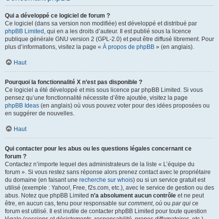
Qui a développé ce logiciel de forum ?
Ce logiciel (dans sa version non modifiée) est développé et distribué par
phpBB Limited
, qui en a les droits d’auteur. Il est publié sous la licence
publique générale GNU version 2 (GPL-2.0) et peut être diffusé librement. Pour
plus d’informations, visitez la page «
À propos de phpBB
» (en anglais).
Haut
Pourquoi la fonctionnalité X n’est pas disponible ?
Ce logiciel a été développé et mis sous licence par phpBB Limited. Si vous
pensez qu’une fonctionnalité nécessite d’être ajoutée, visitez la page
phpBB Ideas
(en anglais) où vous pouvez voter pour des idées proposées ou
en suggérer de nouvelles.
Haut
Qui contacter pour les abus ou les questions légales concernant ce
forum ?
Contactez n’importe lequel des administrateurs de la liste « L’équipe du
forum ». Si vous restez sans réponse alors prenez contact avec le propriétaire
du domaine (en faisant une
recherche sur whois
) ou si un service gratuit est
utilisé (exemple : Yahoo!, Free, f2s.com, etc.), avec le service de gestion ou des
abus. Notez que phpBB Limited
n’a absolument aucun contrôle
et ne peut
être, en aucun cas, tenu pour responsable sur
comment
,
où
ou
par qui
ce
forum est utilisé. Il est inutile de contacter phpBB Limited pour toute question