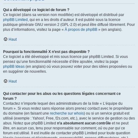
Qui a développé ce logiciel de forum ?
Ce logiciel (dans sa version non modifiée) est développé et distribué par
phpBB Limited
, qui en a les droits d’auteur. Il est publié sous la licence
publique générale GNU version 2 (GPL-2.0) et peut être diffusé librement. Pour
plus d’informations, visitez la page «
À propos de phpBB
» (en anglais).
Haut
Pourquoi la fonctionnalité X n’est pas disponible ?
Ce logiciel a été développé et mis sous licence par phpBB Limited. Si vous
pensez qu’une fonctionnalité nécessite d’être ajoutée, visitez la page
phpBB Ideas
(en anglais) où vous pouvez voter pour des idées proposées ou
en suggérer de nouvelles.
Haut
Qui contacter pour les abus ou les questions légales concernant ce
forum ?
Contactez n’importe lequel des administrateurs de la liste « L’équipe du
forum ». Si vous restez sans réponse alors prenez contact avec le propriétaire
du domaine (en faisant une
recherche sur whois
) ou si un service gratuit est
utilisé (exemple : Yahoo!, Free, f2s.com, etc.), avec le service de gestion ou des
abus. Notez que phpBB Limited
n’a absolument aucun contrôle
et ne peut
être, en aucun cas, tenu pour responsable sur
comment
,
où
ou
par qui
ce
forum est utilisé. Il est inutile de contacter phpBB Limited pour toute question