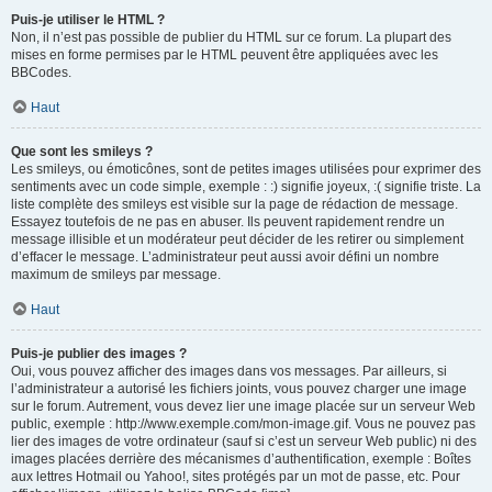
Puis-je utiliser le HTML ?
Non, il n’est pas possible de publier du HTML sur ce forum. La plupart des
mises en forme permises par le HTML peuvent être appliquées avec les
BBCodes.
Haut
Que sont les smileys ?
Les smileys, ou émoticônes, sont de petites images utilisées pour exprimer des
sentiments avec un code simple, exemple : :) signifie joyeux, :( signifie triste. La
liste complète des smileys est visible sur la page de rédaction de message.
Essayez toutefois de ne pas en abuser. Ils peuvent rapidement rendre un
message illisible et un modérateur peut décider de les retirer ou simplement
d’effacer le message. L’administrateur peut aussi avoir défini un nombre
maximum de smileys par message.
Haut
Puis-je publier des images ?
Oui, vous pouvez afficher des images dans vos messages. Par ailleurs, si
l’administrateur a autorisé les fichiers joints, vous pouvez charger une image
sur le forum. Autrement, vous devez lier une image placée sur un serveur Web
public, exemple : http://www.exemple.com/mon-image.gif. Vous ne pouvez pas
lier des images de votre ordinateur (sauf si c’est un serveur Web public) ni des
images placées derrière des mécanismes d’authentification, exemple : Boîtes
aux lettres Hotmail ou Yahoo!, sites protégés par un mot de passe, etc. Pour