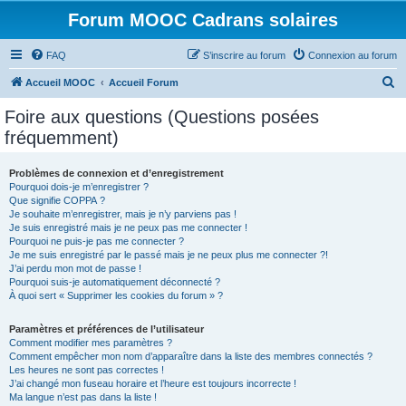
Forum MOOC Cadrans solaires
FAQ
S’inscrire au forum
Connexion au forum
R
Accueil MOOC
Accueil Forum
e
Foire aux questions (Questions posées
c
fréquemment)
h
e
Problèmes de connexion et d’enregistrement
Pourquoi dois-je m’enregistrer ?
r
Que signifie COPPA ?
c
Je souhaite m’enregistrer, mais je n’y parviens pas !
Je suis enregistré mais je ne peux pas me connecter !
h
Pourquoi ne puis-je pas me connecter ?
Je me suis enregistré par le passé mais je ne peux plus me connecter ?!
e
J’ai perdu mon mot de passe !
r
Pourquoi suis-je automatiquement déconnecté ?
À quoi sert « Supprimer les cookies du forum » ?
Paramètres et préférences de l’utilisateur
Comment modifier mes paramètres ?
Comment empêcher mon nom d’apparaître dans la liste des membres connectés ?
Les heures ne sont pas correctes !
J’ai changé mon fuseau horaire et l’heure est toujours incorrecte !
Ma langue n’est pas dans la liste !